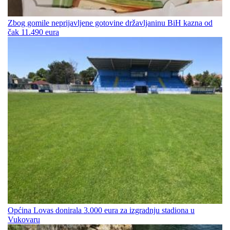
Zbog gomile neprijavljene gotovine državljaninu BiH kazna od
čak 11.490 eura
Općina Lovas donirala 3.000 eura za izgradnju stadiona u
Vukovaru