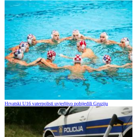
Hrvatski U16 vaterpolisti uvjerljivo pobijedili Gruziju