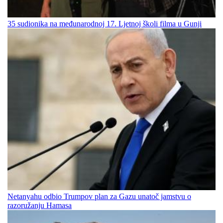
35 sudionika na međunarodnoj 17. Ljetnoj školi filma u Gunji
Netanyahu odbio Trumpov plan za Gazu unatoč jamstvu o
razoružanju Hamasa