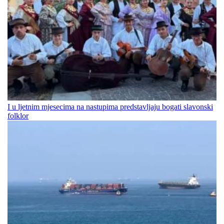
I u ljetnim mjesecima na nastupima predstavljaju bogati slavonski
folklor