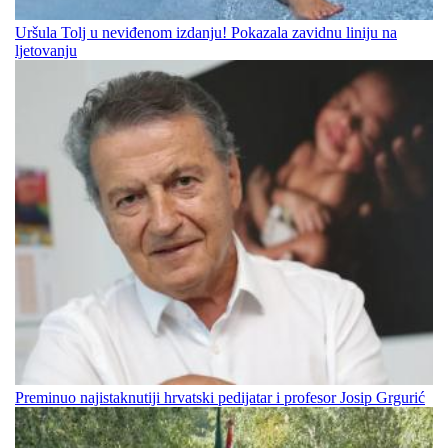
Uršula Tolj u neviđenom izdanju! Pokazala zavidnu liniju na
ljetovanju
Preminuo najistaknutiji hrvatski pedijatar i profesor Josip Grgurić