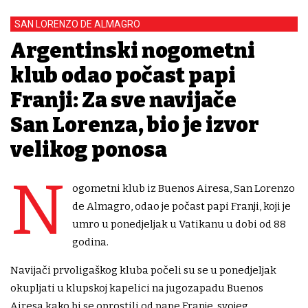
SAN LORENZO DE ALMAGRO
Argentinski nogometni
klub odao počast papi
Franji: Za sve navijače
San Lorenza, bio je izvor
velikog ponosa
N
ogometni klub iz Buenos Airesa, San Lorenzo
de Almagro, odao je počast papi Franji, koji je
umro u ponedjeljak u Vatikanu u dobi od 88
godina.
Navijači prvoligaškog kluba počeli su se u ponedjeljak
okupljati u klupskoj kapelici na jugozapadu Buenos
Airesa kako bi se oprostili od pape Franje, svojeg