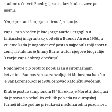
stadion u četvrti Boedi gdje se nalazi klub nazove po
njemu.
"On je pristao i bio je jako dirnut", rekao je.
Papa Franjo rođen je kao Jorge Mario Bergoglio u
talijanskoj imigrantskoj obitelji u Buenos Airesu 1936., u
vrijeme kada je nogomet već postao najpopularniji sport u
zemlji, istaknuo je Jimmy Burns, autor njegove biografije
"Franjo: Papa dobrog obećanja".
Nogomet je bio osobito popularan u siromašnijim
četvrtima Buenos Airesa zahvaljujući klubovima kao što
je San Lorenzo, koji je 1908. osnovao katolički svećenik.
Klub je postao šampionom 1946., rekao je Moretti, dodajući
da je ostvario nekoliko velikih pobjeda na europskoj
turneji iduće godine privukavši međunarodnu pozornost.