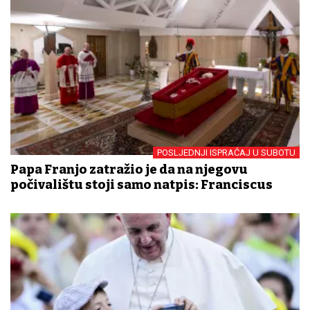
POSLJEDNJI ISPRAĆAJ U SUBOTU
Papa Franjo zatražio je da na njegovu
počivalištu stoji samo natpis: Franciscus