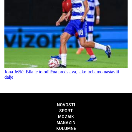
Jona Ježić: Bila je to odlična predstava, tako trebamo nastaviti
dalje
NOVOSTI
SPORT
MOZAIK
MAGAZIN
KOLUMNE