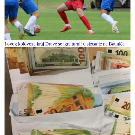
I ovog kolovoza kraj Drave se igra turnir u sjećanje na Batinića