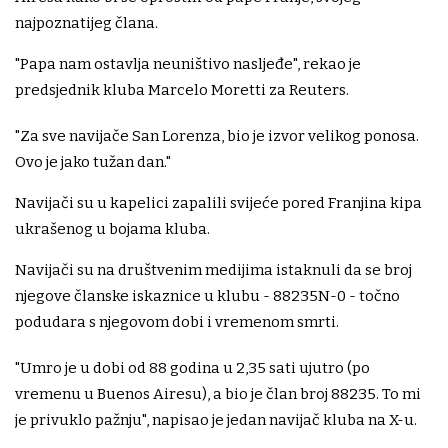
najpoznatijeg člana.
"Papa nam ostavlja neuništivo nasljeđe", rekao je
predsjednik kluba Marcelo Moretti za Reuters.
"Za sve navijače San Lorenza, bio je izvor velikog ponosa.
Ovo je jako tužan dan."
Navijači su u kapelici zapalili svijeće pored Franjina kipa
ukrašenog u bojama kluba.
Navijači su na društvenim medijima istaknuli da se broj
njegove članske iskaznice u klubu - 88235N-0 - točno
podudara s njegovom dobi i vremenom smrti.
"Umro je u dobi od 88 godina u 2,35 sati ujutro (po
vremenu u Buenos Airesu), a bio je član broj 88235. To mi
je privuklo pažnju", napisao je jedan navijač kluba na X-u.