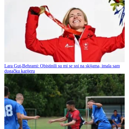
Lara Gut-Behrami: Obistinili su mi se sni na skijama, imala sam
dugačku karijeru