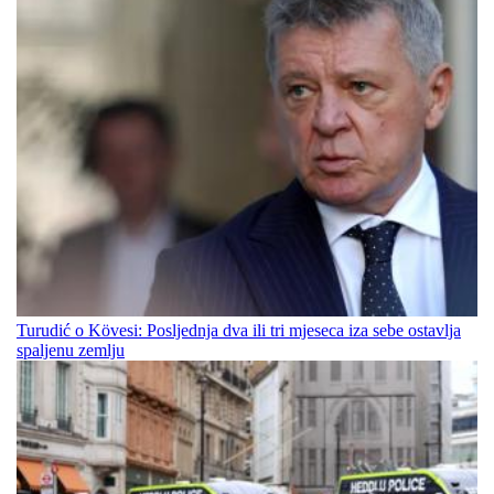
Turudić o Kövesi: Posljednja dva ili tri mjeseca iza sebe ostavlja
spaljenu zemlju