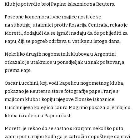
Klub je potvrdio broj Papine iskaznice za Reuters.
Posebne komemorativne majice nosit će se
na subotnjoj utakmici protiv Rosarija Centrala, rekao je
Moretti, dodajući da se igrači nadaju da će pobijediti za
Papu, čiji se pogreb održava u Vatikanu istoga dana.
Nekoliko drugih nogometnih klubova u Argentini
otkazalo je utakmice u ponedjeljak u znak poštovanja
prema Papi.
Oscar Lucchini, koji vodi kapelicu nogometnog kluba,
pokazao je Reutersu stare fotografije pape Franje s
majicom kluba i kopiju njegove članske iskaznice.
Lucchinijeva kolegica Laura Magrino pokazala je majicu
kluba izrađenu u Papinu čast.
Moretti je rekao da se sastao s Franjom nekoliko puta,
zadnji put u rujnu kada ga je zatražio dopuštenje da novi