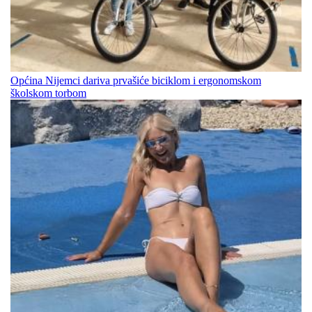
Općina Nijemci dariva prvašiće biciklom i ergonomskom
školskom torbom