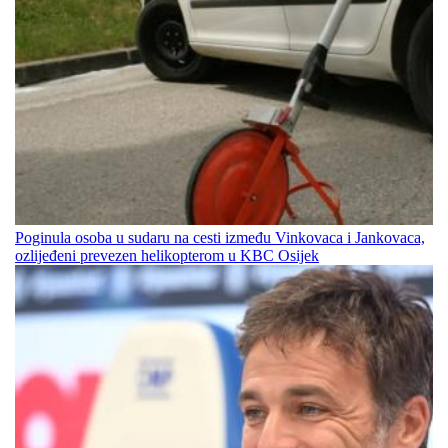
Poginula osoba u sudaru na cesti između Vinkovaca i Jankovaca,
ozlijeđeni prevezen helikopterom u KBC Osijek