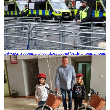
Četvorica izbodena u londonskom Covent Gardenu, žena uhićena