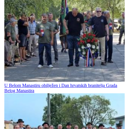
U Belom Manastiru obilježen i Dan hrvatskih branitelja Grada
Belog Manastira