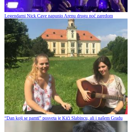
Legendarni Nick Cave napunio Arenu drugu noć zaredom
“Dan koji se pamti” posveta je Kići Slabincu, ali i našem Gradu