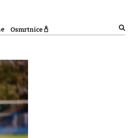
ne
Osmrtnice