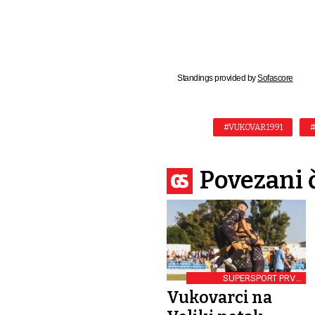
Standings provided by
Sofascore
#VUKOVAR 1991
#
Povezani 
SUPERSPORT PRVA
NOGOMETNA LIGA
Vukovarci na