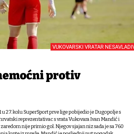
VUKOVARSKI VRATAR NESAVLADI
nemoćni protiv
u 27. kolu SuperSport prve lige pobijedio je Dugopolje s
1 hrvatski reprezentativac s vrata Vukovara Ivan Mandić i
redom nije primio gol. Njegov sjajan niz sada je sa 760
ja lopte iz mreže. Mandić je posljednji put pogodak