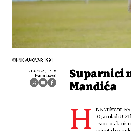
HNK VUKOVAR 1991
Suparnici 
21.4.2025., 17:15
Ivana Liović
Mandića
H
NK Vukovar 1991 
3:0, a mladi U-2
osmu utakmicu za
minuta bez vađen