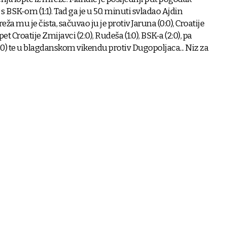
s BSK-om (1:1). Tad ga je u 50. minuti svladao Ajdin
a mu je čista, sačuvao ju je protiv Jaruna (0:0), Croatije
opet Croatije Zmijavci (2:0), Rudeša (1:0), BSK-a (2:0), pa
0) te u blagdanskom vikendu protiv Dugopoljaca... Niz za