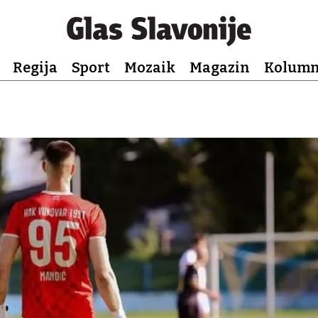
Regija
Sport
Mozaik
Magazin
Kolum