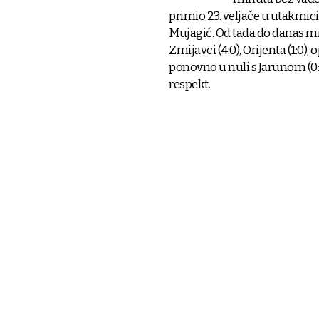
primio 23. veljače u utakmici 
Mujagić. Od tada do danas mrež
Zmijavci (4:0), Orijenta (1:0), 
ponovno u nuli s Jarunom (0:
respekt.