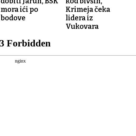
dobiti Jarun, BSK
kod bivših,
mora ići po
Krimeja čeka
bodove
lidera iz
Vukovara