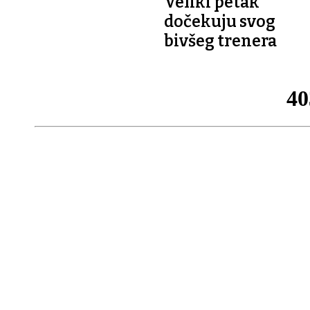
Veliki petak
dočekuju svog
bivšeg trenera