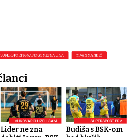
SUPERSPORT PRVA NOGOMETNA LIGA
#IVAN MANDIĆ
članci
VUKOVARCI UZELI SAMO
SUPERSPORT PRVA
BOD
NOGOMETNA LIGA
Lider ne zna
Budiša s BSK-om