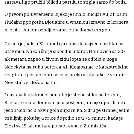
sastava lige pružili blijedu partiju te stigla samo do boda.
U prvom poluvremenu Rijeka je imala inicijativu, ali osim
slučajnog pogotka Djouahre u vratnicu izravno iz kornera
nije niti jednom ozbiljno zaprijetila domaćem golu.
Gorica je, pak, u 31. minuti propustila najveću priliku na
utakmici. Nakon što je slobodni udarac Halilovića sa 20-
ak metara zapeo u živom zidu lopta se odbila u noge
Ndockyta na rubu peterca, ali Kongoanac je katastrofalno
reagirao i poslao loptu visoko preko vrata iako je vratar
Nevistić već ležao na tlu.
I nastavak utakmice ponudio je sličnu sliku na terenu,
Rijeka je imala dominaciju u posljedu, ali nije uputila niti
jedan udarac u okvir gola suparnika. S druge strane, jedini
ozbiljniji pokušaj Gorice dogodio se u 75. minuti kada je
Elezi sa 15-ak metara pucao ravno u Zlomislića.