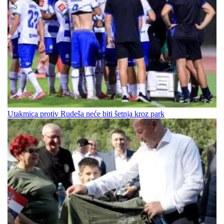
Utakmica protiv Rudeša neće biti šetnja kroz park