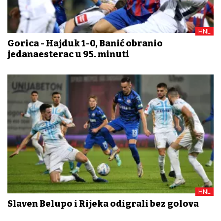
HNL
Gorica - Hajduk 1-0, Banić obranio
jedanaesterac u 95. minuti
HNL
Slaven Belupo i Rijeka odigrali bez golova