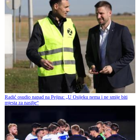
Radić osudio napad na Pejina: „U Osijeku nema i ne smije biti
mjesta za nasilje“