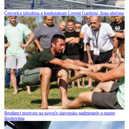
Četvorica izbodena u londonskom Covent Gardenu, žena uhićena
Brođanci pozivaju na najveće slavonsko nadmetanje u starim
športovima