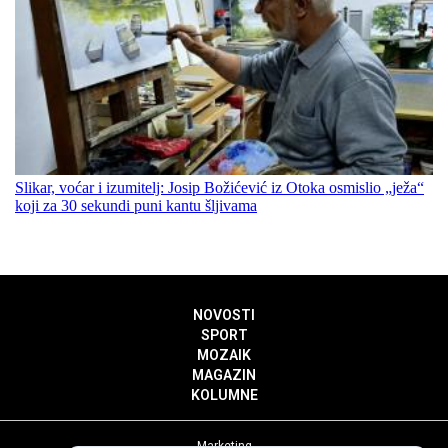
Slikar, voćar i izumitelj: Josip Božićević iz Otoka osmislio „ježa“
koji za 30 sekundi puni kantu šljivama
NOVOSTI
SPORT
MOZAIK
MAGAZIN
KOLUMNE
Marketing