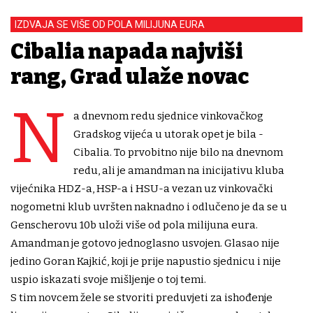
IZDVAJA SE VIŠE OD POLA MILIJUNA EURA
Cibalia napada najviši
rang, Grad ulaže novac
N
a dnevnom redu sjednice vinkovačkog
Gradskog vijeća u utorak opet je bila -
Cibalia. To prvobitno nije bilo na dnevnom
redu, ali je amandman na inicijativu kluba
vijećnika HDZ-a, HSP-a i HSU-a vezan uz vinkovački
nogometni klub uvršten naknadno i odlučeno je da se u
Genscherovu 10b uloži više od pola milijuna eura.
Amandman je gotovo jednoglasno usvojen. Glasao nije
jedino Goran Kajkić, koji je prije napustio sjednicu i nije
uspio iskazati svoje mišljenje o toj temi.
S tim novcem žele se stvoriti preduvjeti za ishođenje