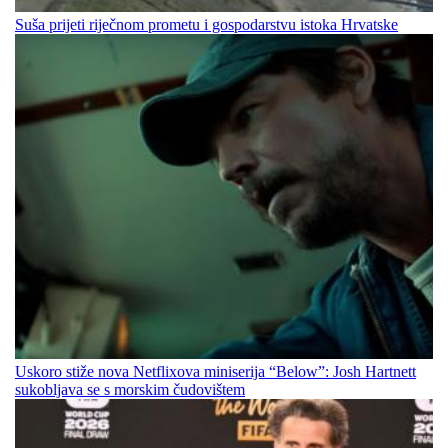
Suša prijeti riječnom prometu i gospodarstvu istoka Hrvatske
Uskoro stiže nova Netflixova miniserija “Below”: Josh Hartnett
sukobljava se s morskim čudovištem