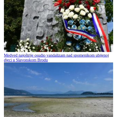
Medved najoštrije osudio vandalizam nad spomenikom ubijenoj
djeci u Slavonskom Brodu