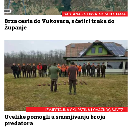
SASTANAK S HRVATSKIM CESTAMA
Brza cesta do Vukovara, s četiri traka do
Županje
IZVJEŠTAJNA SKUPŠTINA LOVAČKOG SAVEZA
VUKOVARSKO-SRIJEMSKE ŽUPANIJE
Uvelike pomogli u smanjivanju broja
predatora