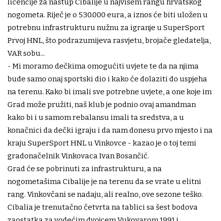
licencije za nastup Cibalije u najvišem rangu hrvatskog
nogometa. Riječ je o 530.000 eura, a iznos će biti uložen u
potrebnu infrastrukturu nužnu za igranje u SuperSport
Prvoj HNL, što podrazumijeva rasvjetu, brojače gledatelja,
VAR sobu...
- Mi moramo dečkima omogućiti uvjete te da na njima
bude samo onaj sportski dio i kako će dolaziti do uspjeha
na terenu. Kako bi imali sve potrebne uvjete, a one koje im
Grad može pružiti, naš klub je podnio ovaj amandman
kako bi i u samom rebalansu imali ta sredstva, a u
konačnici da dečki igraju i da nam donesu prvo mjesto i na
kraju SuperSport HNL u Vinkovce - kazao je o toj temi
gradonačelnik Vinkovaca Ivan Bosančić.
Grad će se pobrinuti za infrastrukturu, a na
nogometašima Cibalije je na terenu da se vrate u elitni
rang. Vinkovčani se nadaju, ali realno, ove sezone teško.
Cibalia je trenutačno četvrta na tablici sa šest bodova
zaostatka za vodećim dvojcem Vukovarom 1991 i