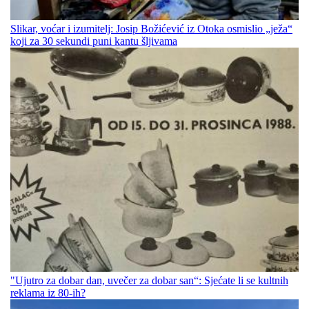
Slikar, voćar i izumitelj: Josip Božićević iz Otoka osmislio „ježa“
koji za 30 sekundi puni kantu šljivama
"Ujutro za dobar dan, uvečer za dobar san“: Sjećate li se kultnih
reklama iz 80-ih?