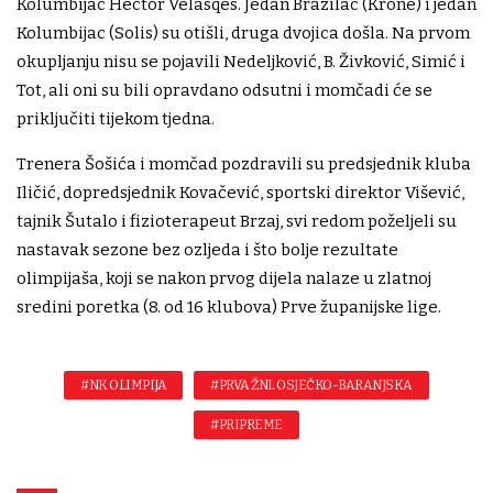
Kolumbijac Hector Velasqes. Jedan Brazilac (Krone) i jedan
Kolumbijac (Solis) su otišli, druga dvojica došla. Na prvom
okupljanju nisu se pojavili Nedeljković, B. Živković, Simić i
Tot, ali oni su bili opravdano odsutni i momčadi će se
priključiti tijekom tjedna.
Trenera Šošića i momčad pozdravili su predsjednik kluba
Iličić, dopredsjednik Kovačević, sportski direktor Višević,
tajnik Šutalo i fizioterapeut Brzaj, svi redom poželjeli su
nastavak sezone bez ozljeda i što bolje rezultate
olimpijaša, koji se nakon prvog dijela nalaze u zlatnoj
sredini poretka (8. od 16 klubova) Prve županijske lige.
#NK OLIMPIJA
#PRVA ŽNL OSJEČKO-BARANJSKA
#PRIPREME