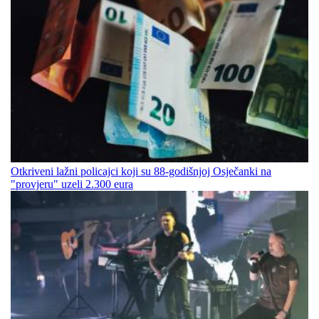
Otkriveni lažni policajci koji su 88-godišnjoj Osječanki na
"provjeru" uzeli 2.300 eura