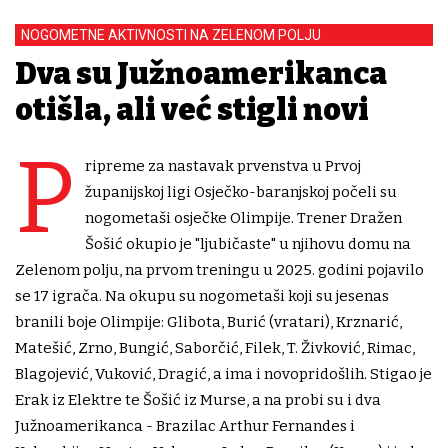
NOGOMETNE AKTIVNOSTI NA ZELENOM POLJU
Dva su Južnoamerikanca
otišla, ali već stigli novi
P
ripreme za nastavak prvenstva u Prvoj
županijskoj ligi Osječko-baranjskoj počeli su
nogometaši osječke Olimpije. Trener Dražen
Šošić okupio je "ljubičaste" u njihovu domu na
Zelenom polju, na prvom treningu u 2025. godini pojavilo
se 17 igrača. Na okupu su nogometaši koji su jesenas
branili boje Olimpije: Glibota, Burić (vratari), Krznarić,
Matešić, Zrno, Bungić, Saborčić, Filek, T. Živković, Rimac,
Blagojević, Vuković, Dragić, a ima i novopridošlih. Stigao je
Erak iz Elektre te Šošić iz Murse, a na probi su i dva
Južnoamerikanca - Brazilac Arthur Fernandes i