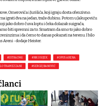
ve, Omerovića i Jurišića, koji igraju dosta ofenzivno.
a igrati dva na jedan, traže dubinu. Potom u Jakupoviću
ji jako dobro čuva loptu i čeka dolazak suigrača,
oramo biti spremni za to. Smatram da smo to jako dobro
 treninzima i da ćemo to danas pokazati na terenu. I bilo
us Areni - dodaje Heister.
#ISTRA 1961
#NK OSIJEK
#OPUS ARENA
LO TRAMEZZANI
#SERGEJ BANOVIĆ
članci