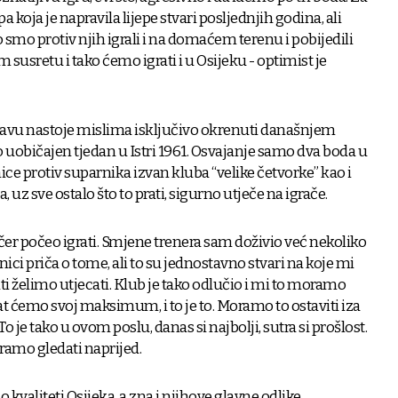
 koja je napravila lijepe stvari posljednjih godina, ali
o smo protiv njih igrali i na domaćem terenu i pobijedili
 susretu i tako ćemo igrati i u Osijeku - optimist je
tavu nastoje mislima isključivo okrenuti današnjem
io uobičajen tjedan u Istri 1961. Osvajanje samo dva boda u
ce protiv suparnika izvan kluba “velike četvorke” kao i
uz sve ostalo što to prati, sigurno utječe na igrače.
 jučer počeo igrati. Smjene trenera sam doživio već nekoliko
ici priča o tome, ali to su jednostavno stvari na koje mi
ti želimo utjecati. Klub je tako odlučio i mi to moramo
dat ćemo svoj maksimum, i to je to. Moramo to ostaviti iza
 To je tako u ovom poslu, danas si najbolji, sutra si prošlost.
oramo gledati naprijed.
 kvaliteti Osijeka, a zna i njihove glavne odlike.