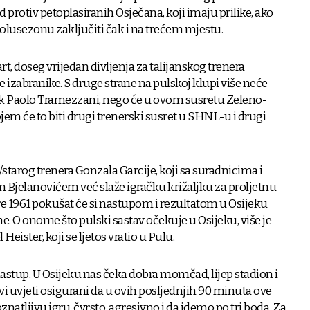
d protiv petoplasiranih Osječana, koji imaju prilike, ako
polusezonu zaključiti čak i na trećem mjestu.
rt, doseg vrijedan divljenja za talijanskog trenera
e izabranike. S druge strane na pulskoj klupi više neće
ak Paolo Tramezzani, nego će u ovom susretu Zeleno-
ojem će to biti drugi trenerski susret u SHNL-u i drugi
starog trenera Gonzala Garcije, koji sa suradnicima i
Bjelanovićem već slaže igračku križaljku za proljetnu
e 1961 pokušat će si nastupom i rezultatom u Osijeku
e. O onome što pulski sastav očekuje u Osijeku, više je
 Heister, koji se ljetos vratio u Pulu.
astup. U Osijeku nas čeka dobra momčad, lijep stadion i
svi uvjeti osigurani da u ovih posljednjih 90 minuta ove
tljivu igru, čvrsto, agresivno i da idemo po tri boda. Za