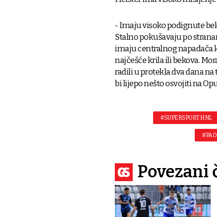
- Imaju visoko podignute beko
Stalno pokušavaju po stranam
imaju centralnog napadača ko
najčešće krila ili bekova. M
radili u protekla dva dana na
bi lijepo nešto osvojiti na Op
#SUPERSPORT HNL
#PAO
Povezani 