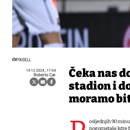
PIXSELL
Čeka nas d
19.12.2024., 17:04
Roberto Car
stadion i d
moramo biti
osljednjih 90 minu
nogometaše Istre 1