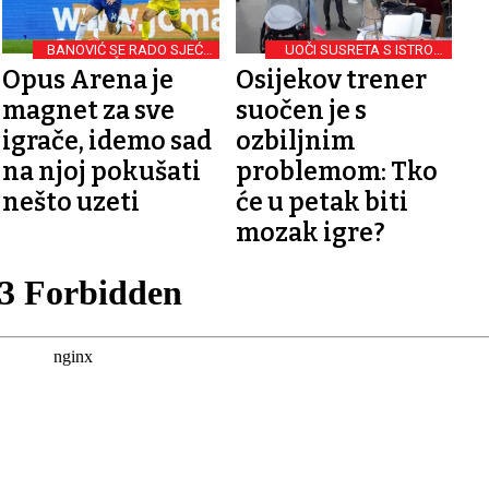
BANOVIĆ SE RADO SJEĆA
UOČI SUSRETA S ISTROM
OKRŠAJA S BIJELO-
1961
Opus Arena je
Osijekov trener
PLAVIMA
magnet za sve
suočen je s
igrače, idemo sad
ozbiljnim
na njoj pokušati
problemom: Tko
nešto uzeti
će u petak biti
mozak igre?