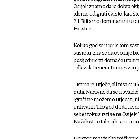
Osijek znamo da je dobra ekipa
idemo odigrati čvrsto, kao št
2:1. Bili smo dominantni u tom
Heister.
Koliko god se u pulskom sas
susretu, zna se da ovo nije b
posljednje tri domaće utakmi
odlazak trenera Tramezzanija, 
- Istina je, utječe, ali nisam
puta. Naravno da se u svlačion
igrači ne možemo utjecati, ni
prihvatiti. Tko god da dođe, 
sebe i fokusirati se na Osijek.
Nažalost, to tako ide, a mi m
Heister ima visoko mišljenje o