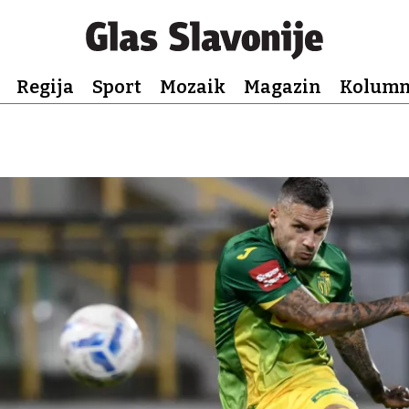
Regija
Sport
Mozaik
Magazin
Kolum