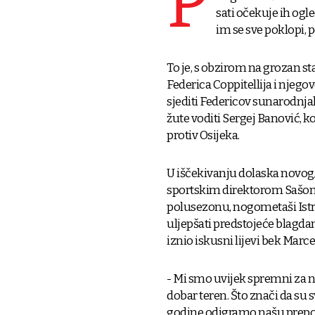
P
sati očekuje ih ogle
im se sve poklopi, 
To je, s obzirom na grozan sta
Federica Coppitellija i njegov
sjediti Federicov sunarodnj
žute voditi Sergej Banović, k
protiv Osijeka.
U iščekivanju dolaska novog/
sportskim direktorom Sašom 
polusezonu, nogometaši Istr
uljepšati predstojeće blagdan
iznio iskusni lijevi bek Marcel
- Mi smo uvijek spremni za n
dobar teren. Što znači da su 
godine odigramo našu prepozna