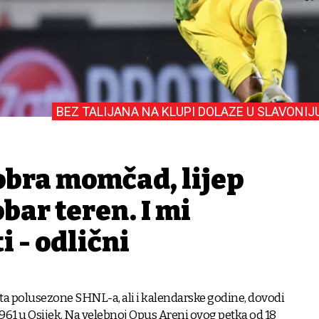
BEZ TALIJANA NA KLUPI DOLAZE U SLAVONIJ
obra momčad, lijep
obar teren. I mi
 - odlični
ta polusezone SHNL-a, ali i kalendarske godine, dovodi
961 u Osijek. Na velebnoj Opus Areni ovog petka od 18