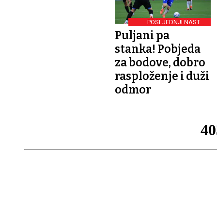
POSLJEDNJI NASTUP
BIJELO-PLAVIH U 2024.
Puljani pa
stanka! Pobjeda
za bodove, dobro
rasploženje i duži
odmor