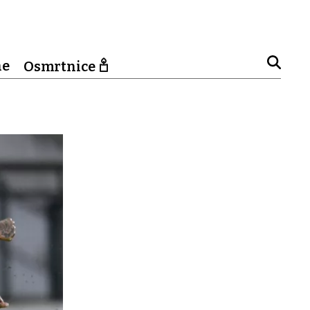
ne
Osmrtnice