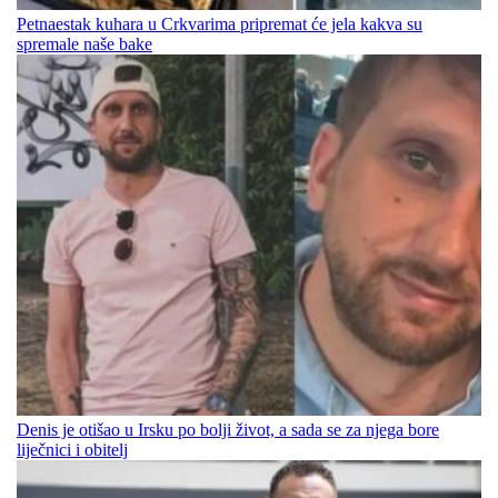
Petnaestak kuhara u Crkvarima pripremat će jela kakva su
spremale naše bake
Denis je otišao u Irsku po bolji život, a sada se za njega bore
liječnici i obitelj