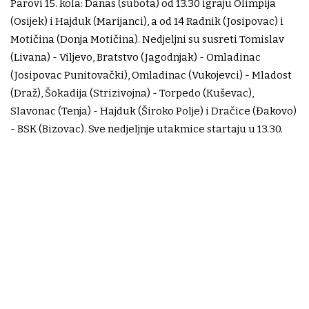
Parovi 15. kola: Danas (subota) od 13.30 igraju Olimpija
(Osijek) i Hajduk (Marijanci), a od 14 Radnik (Josipovac) i
Motičina (Donja Motičina). Nedjeljni su susreti Tomislav
(Livana) - Viljevo, Bratstvo (Jagodnjak) - Omladinac
(Josipovac Punitovački), Omladinac (Vukojevci) - Mladost
(Draž), Šokadija (Strizivojna) - Torpedo (Kuševac),
Slavonac (Tenja) - Hajduk (Široko Polje) i Dračice (Đakovo)
- BSK (Bizovac). Sve nedjeljnje utakmice startaju u 13.30.