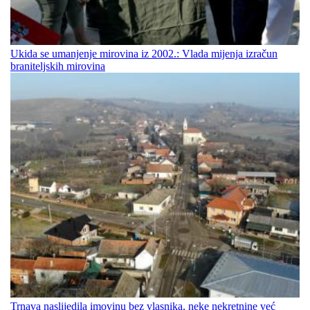
Ukida se umanjenje mirovina iz 2002.: Vlada mijenja izračun
braniteljskih mirovina
Trnava naslijedila imovinu bez vlasnika, neke nekretnine već