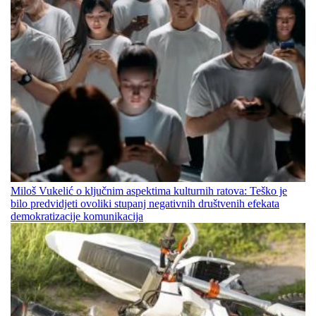
Miloš Vukelić o ključnim aspektima kulturnih ratova: Teško je
bilo predvidjeti ovoliki stupanj negativnih društvenih efekata
demokratizacije komunikacija