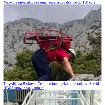
Mirovine rastu, ukida se umanjenje, a dodatak ide do 180 eura
Tragedija na Biokovu: Čeh preminuo tijekom povratka sa Sutvida,
HGSS upozorava planinare