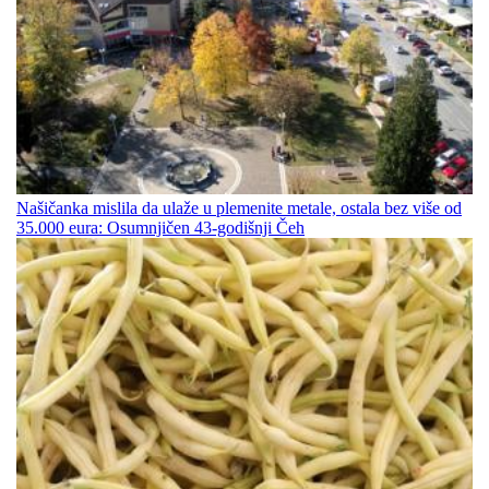
Našičanka mislila da ulaže u plemenite metale, ostala bez više od
35.000 eura: Osumnjičen 43-godišnji Čeh