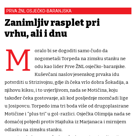
PRVA ŽNL OSJEČKO-BARANJSKA
Zanimljiv rasplet pri
vrhu, ali i dnu
M
oralo bi se dogoditi samo čudo da
nogometaši Torpeda na zimsku stanku ne
odu kao lider Prve ŽNL osječko-baranjske.
Kuševčani naslov jesenskog prvaka idu
potvrditi u Strizivojnu, gdje ih čeka vrlo dobra Šokadija, a
njihovu kiksu, i to uvjerljivom, nada se Motičina, koju
također čeka gostovanje, ali kod posljednje momčadi lige
u Josipovcu. Torpedo ima tri boda više od drugoplasirane
Motičine i “plus tri” u gol-razlici. Osječka Olimpija nada se
domaćoj pobjedi protiv Hajduka iz Marjanaca i mirnijem
odlasku na zimsku stanku.