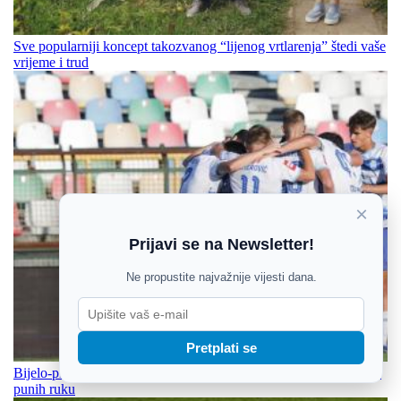
Sve popularniji koncept takozvanog “lijenog vrtlarenja” štedi vaše
vrijeme i trud
×
Prijavi se na Newsletter!
Ne propustite najvažnije vijesti dana.
Pretplati se
Bijelo-plavi dominirali u novom pohodu na Turopolje i otišli kući
punih ruku