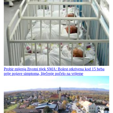
Probir mijenja životni tijek SMA: Bolest otkrivena kod 15 beba
prije pojave simptoma, liječenje počelo na vrijeme