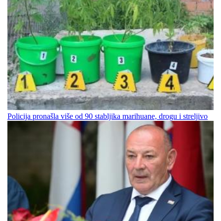
Policija pronašla više od 90 stabljika marihuane, drogu i streljivo