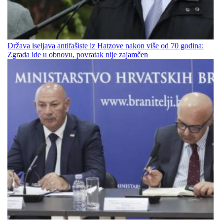
Država iseljava antifašiste iz Hatzove nakon više od 70 godina:
Zgrada ide u obnovu, povratak nije zajamčen