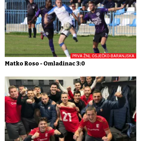
PRVA ŽNL OSJEČKO-BARANJSKA
Matko Roso - Omladinac 3:0