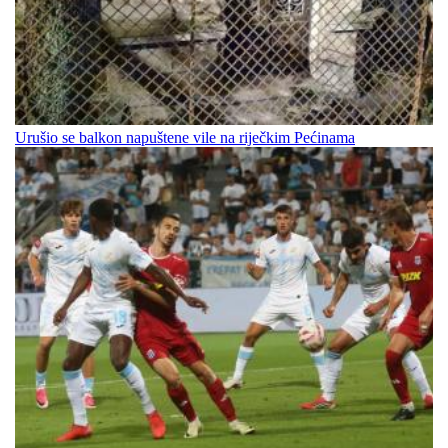
Urušio se balkon napuštene vile na riječkim Pećinama