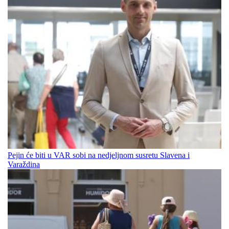
Pejin će biti u VAR sobi na nedjeljnom susretu Slavena i
Varaždina