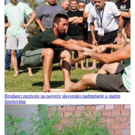
Brođanci pozivaju na najveće slavonsko nadmetanje u starim
športovima