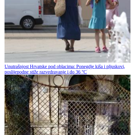
Unutrašnjost Hrvatske pod oblacima: Ponegdje kiša i pljuskovi,
poslijepodne stiže razvedravanje i do 36 °C