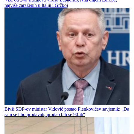
najviše zaraženih u Italiji i Grčkoj
Bivši SDP-ov ministar Vidović postao Plenkovićev savjetnik: „Da
sam se htio prodavati, prodao bih se 90-ih“