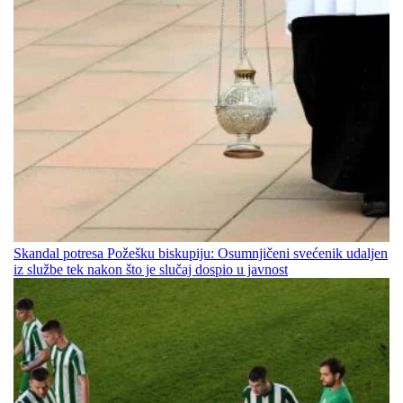
Skandal potresa Požešku biskupiju: Osumnjičeni svećenik udaljen
iz službe tek nakon što je slučaj dospio u javnost