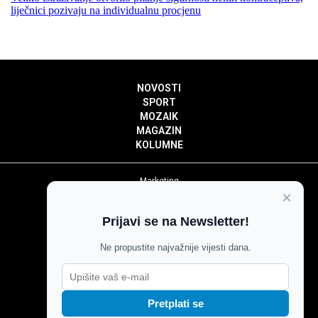
liječnici pozivaju na individualnu procjenu
NOVOSTI
SPORT
MOZAIK
MAGAZIN
KOLUMNE
Marketing
×
Politika privatnosti
Politika kolačića
Prijavi se na Newsletter!
Impressum
Pravila prenošenja sadržaja
Ne propustite najvažnije vijesti dana.
Pravila komentiranja
Agroglas
Pretplati se