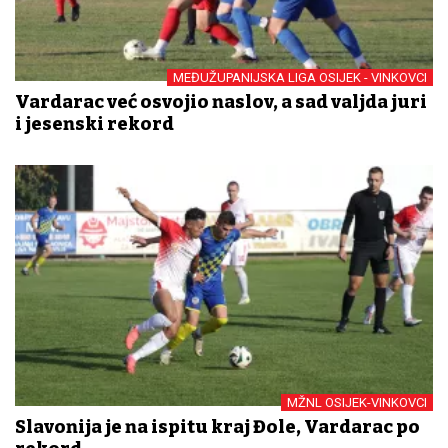
MEĐUŽUPANIJSKA LIGA OSIJEK - VINKOVCI
Vardarac već osvojio naslov, a sad valjda juri
i jesenski rekord
MŽNL OSIJEK-VINKOVCI
Slavonija je na ispitu kraj Đole, Vardarac po