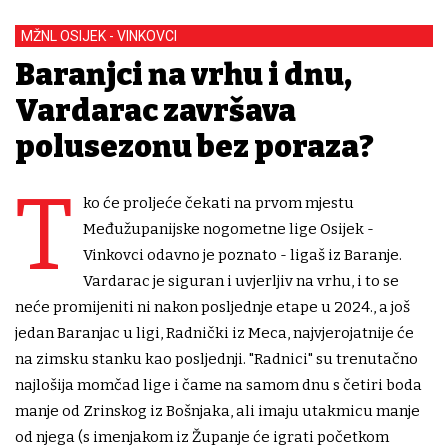
MŽNL OSIJEK - VINKOVCI
Baranjci na vrhu i dnu,
Vardarac završava
polusezonu bez poraza?
T
ko će proljeće čekati na prvom mjestu
Međužupanijske nogometne lige Osijek -
Vinkovci odavno je poznato - ligaš iz Baranje.
Vardarac je siguran i uvjerljiv na vrhu, i to se
neće promijeniti ni nakon posljednje etape u 2024., a još
jedan Baranjac u ligi, Radnički iz Meca, najvjerojatnije će
na zimsku stanku kao posljednji. "Radnici" su trenutačno
najlošija momčad lige i čame na samom dnu s četiri boda
manje od Zrinskog iz Bošnjaka, ali imaju utakmicu manje
od njega (s imenjakom iz Županje će igrati početkom