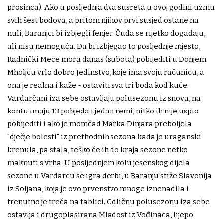
prosinca). Ako u posljednja dva susreta u ovoj godini uzmu
svih šest bodova, a pritom njihov prvi susjed ostane na
nuli, Baranjci bi izbjegli fenjer. Čuda se rijetko događaju,
ali nisu nemoguća. Da bi izbjegao to posljednje mjesto,
Radnički Mece mora danas (subota) pobijediti u Donjem
Mholjcu vrlo dobro Jedinstvo, koje ima svoju računicu, a
ona je realna i kaže - ostaviti sva tri boda kod kuće.
Vardarčani iza sebe ostavljaju polusezonu iz snova, na
kontu imaju 13 pobjeda i jedan remi, nitko ih nije uspio
pobijediti i ako je momčad Marka Dinjara preboljela
"dječje bolesti" iz prethodnih sezona kada je uraganski
krenula, pa stala, teško će ih do kraja sezone netko
maknuti s vrha. U posljednjem kolu jesenskog dijela
sezone u Vardarcu se igra derbi, u Baranju stiže Slavonija
iz Soljana, koja je ovo prvenstvo mnoge iznenadila i
trenutno je treća na tablici. Odličnu polusezonu iza sebe
ostavlja i drugoplasirana Mladost iz Vođinaca, lijepo