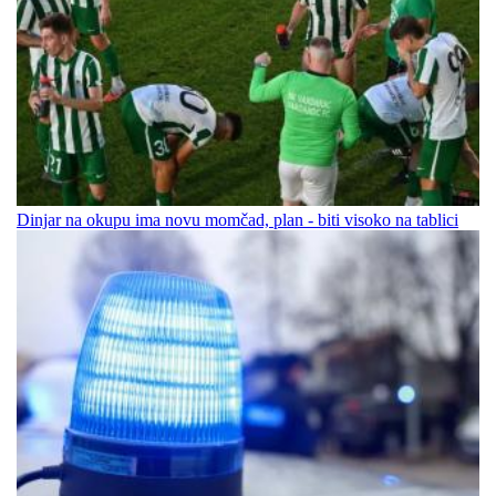
Dinjar na okupu ima novu momčad, plan - biti visoko na tablici