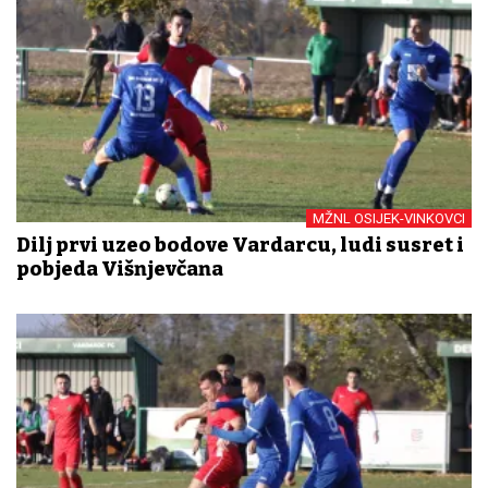
MŽNL OSIJEK-VINKOVCI
Dilj prvi uzeo bodove Vardarcu, ludi susret i
pobjeda Višnjevčana