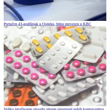
Pretučen 43-godišnjak u Osijeku, hitno prevezen u KBC
Veliko istraživanje otvorilo pitanje sigurnosti nekih kontraceptiva,