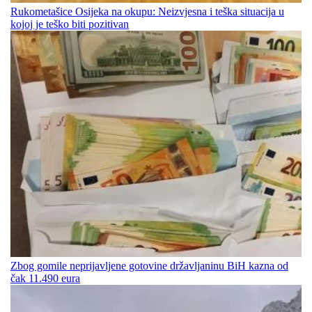
Rukometašice Osijeka na okupu: Neizvjesna i teška situacija u
kojoj je teško biti pozitivan
Zbog gomile neprijavljene gotovine državljaninu BiH kazna od
čak 11.490 eura