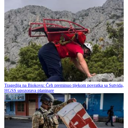
Tragedija na Biokovu: Čeh preminuo tijekom povratka sa Sutvida,
HGSS upozorava planinare