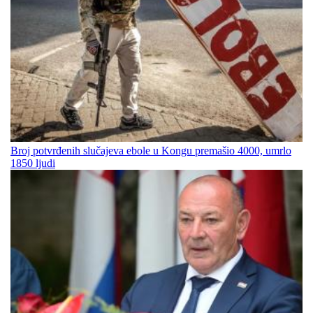
Broj potvrđenih slučajeva ebole u Kongu premašio 4000, umrlo
1850 ljudi