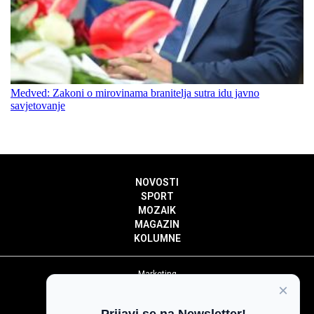
Medved: Zakoni o mirovinama branitelja sutra idu javno
savjetovanje
NOVOSTI
SPORT
MOZAIK
MAGAZIN
KOLUMNE
Marketing
×
Politika privatnosti
Politika kolačića