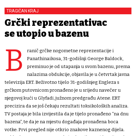
TRAGIČAN KRAJ
Grčki reprezentativac
se utopio u bazenu
B
ranič grčke nogometne reprezentacije i
Panathinaikosa, 31-godišnji George Baldock,
preminuo je od utapanja u svom bazenu, prema
nalazima obdukcije, objavila je u četvrtak javna
televizija ERT. Beživotno tijelo 31-godišnjeg Engleza s
grčkom putovnicom pronađeno je u srijedu navečer u
njegovoj kući u Glyfadi, južnom predgrađu Atene. ERT
precizira da se još čekaju rezultati toksikoloških analiza.
TV postaja je bila izvijestila da je tijelo pronađeno “na dnu
bazena”, te da je na mjestu događaja pronađena boca
votke. Prvi pregled nije otkrio znakove kaznenog dijela.