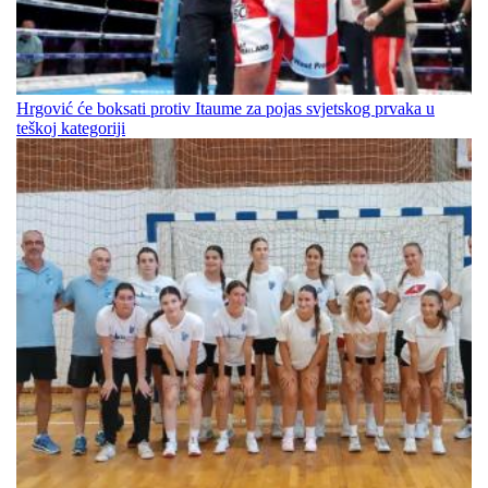
Hrgović će boksati protiv Itaume za pojas svjetskog prvaka u
teškoj kategoriji