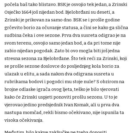
počela baš tako blistavo. BSK je osvojio tek jedan, a Zrinski
Osječko 1664 još nijedan bod. Bjelobrđani su deseti, a
Zrinski je prikovan za samo dno. BSK se i prošle godine
grčevito borio za očuvanje statusa, a čini se kako ga slična
sudbina čeka i ove sezone. Prva dva susreta odigrao je na
svom terenu, osvojio samo jedan bod, a da pri tome nije
zabio nijedan pogodak. Zato bi ovo mogla biti još jedna
stresna sezona za Bjelobrđane. Što tek reći za Zrinski, koji
se prošle sezone doslovce do posljednjeg kola borio za
ulazak u elitu, a sada nakon dva odigrana susreta u
rubrikama bodovi i pogodci mu stoje nule? S obzirom na
brojne odlaske igrača ovog ljeta, teško je bilo vjerovati
kako će Zrinski uspjeti ponoviti prošlu sezonu. U to je
vjerovao jedino predsjednik Ivan Komak, ali u prva dva
nastupa momčad, rekli bismo očekivano, nije ispunila ta
visoka očekivanja.
Međutim, bilo kakve zaključke ne treba donositi