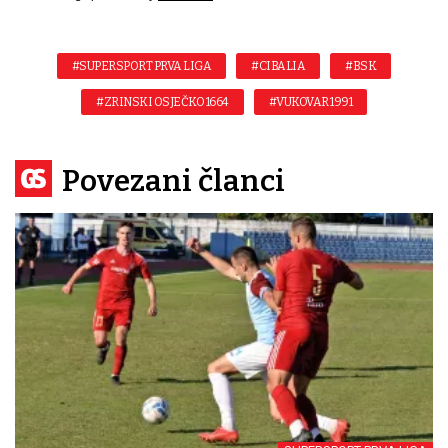
#SUPERSPORT PRVA LIGA
#CIBALIA
#BSK
#ZRINSKI OSJEČKO 1664
#VUKOVAR 1991
Povezani članci