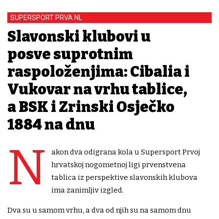
SUPERSPORT PRVA NL
Slavonski klubovi u
posve suprotnim
raspoloženjima: Cibalia i
Vukovar na vrhu tablice,
a BSK i Zrinski Osječko
1884 na dnu
N
akon dva odigrana kola u Supersport Prvoj
hrvatskoj nogometnoj ligi prvenstvena
tablica iz perspektive slavonskih klubova
ima zanimljiv izgled.
Dva su u samom vrhu, a dva od njih su na samom dnu