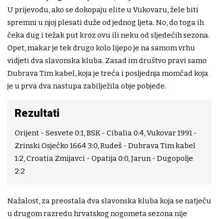
U prijevodu, ako se dokopaju elite u Vukovaru, žele biti
spremni u njoj plesati duže od jednog ljeta. No, do toga ih
čeka dug i težak put kroz ovu ili neku od sljedećih sezona.
Opet, makar je tek drugo kolo lijepo je na samom vrhu
vidjeti dva slavonska kluba. Zasad im društvo pravi samo
Dubrava Tim kabel, koja je treća i posljednja momčad koja
je u prva dva nastupa zabilježila obje pobjede.
Rezultati
Orijent - Sesvete 0:1, BSK - Cibalia 0:4, Vukovar 1991 -
Zrinski Osječko 1664 3:0, Rudeš - Dubrava Tim kabel
1:2, Croatia Zmijavci - Opatija 0:0, Jarun - Dugopolje
2:2
Nažalost, za preostala dva slavonska kluba koja se natječu
u drugom razredu hrvatskog nogometa sezona nije