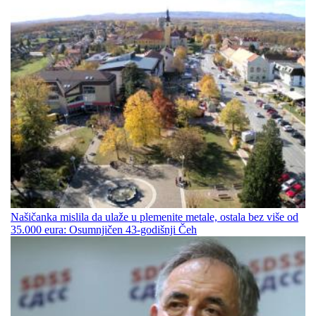
Našičanka mislila da ulaže u plemenite metale, ostala bez više od
35.000 eura: Osumnjičen 43-godišnji Čeh