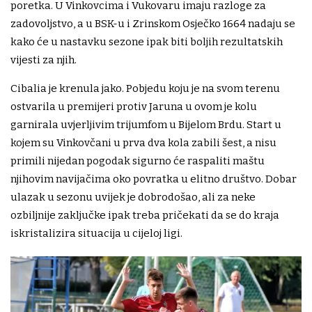
poretka. U Vinkovcima i Vukovaru imaju razloge za
zadovoljstvo, a u BSK-u i Zrinskom Osječko 1664 nadaju se
kako će u nastavku sezone ipak biti boljih rezultatskih
vijesti za njih.
Cibalia je krenula jako. Pobjedu koju je na svom terenu
ostvarila u premijeri protiv Jaruna u ovom je kolu
garnirala uvjerljivim trijumfom u Bijelom Brdu. Start u
kojem su Vinkovčani u prva dva kola zabili šest, a nisu
primili nijedan pogodak sigurno će raspaliti maštu
njihovim navijačima oko povratka u elitno društvo. Dobar
ulazak u sezonu uvijek je dobrodošao, ali za neke
ozbiljnije zaključke ipak treba pričekati da se do kraja
iskristalizira situacija u cijeloj ligi.