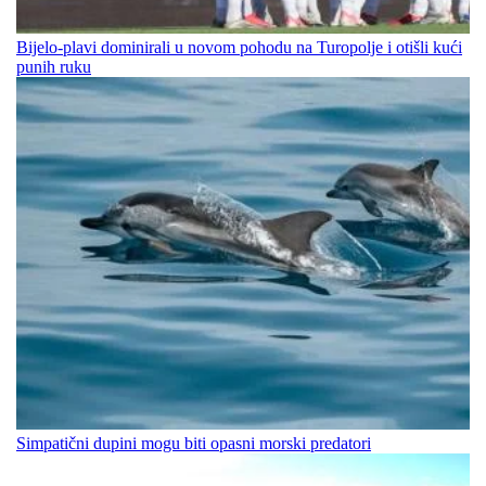
Bijelo-plavi dominirali u novom pohodu na Turopolje i otišli kući
punih ruku
Simpatični dupini mogu biti opasni morski predatori