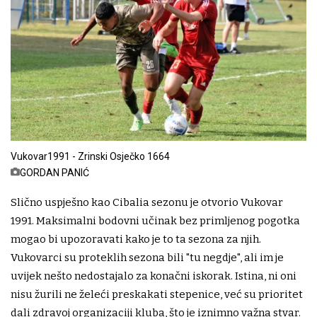
Vukovar1991 - Zrinski Osječko 1664
GORDAN PANIĆ
Slično uspješno kao Cibalia sezonu je otvorio Vukovar
1991. Maksimalni bodovni učinak bez primljenog pogotka
mogao bi upozoravati kako je to ta sezona za njih.
Vukovarci su proteklih sezona bili "tu negdje", ali im je
uvijek nešto nedostajalo za konačni iskorak. Istina, ni oni
nisu žurili ne želeći preskakati stepenice, već su prioritet
dali zdravoj organizaciji kluba, što je iznimno važna stvar.