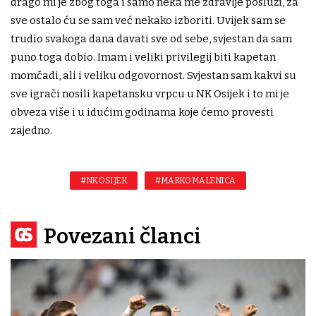
drago mi je zbog toga i samo neka me zdravlje posluži, za
sve ostalo ću se sam već nekako izboriti. Uvijek sam se
trudio svakoga dana davati sve od sebe, svjestan da sam
puno toga dobio. Imam i veliki privilegij biti kapetan
momčadi, ali i veliku odgovornost. Svjestan sam kakvi su
sve igrači nosili kapetansku vrpcu u NK Osijek i to mi je
obveza više i u idućim godinama koje ćemo provesti
zajedno.
#NK OSIJEK
#MARKO MALENICA
Povezani članci