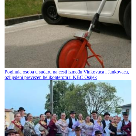
Poginula osoba u sudaru na cesti između Vinkovaca i Jankovaca,
ozlijeđeni prevezen helikopterom u KBC Osijek