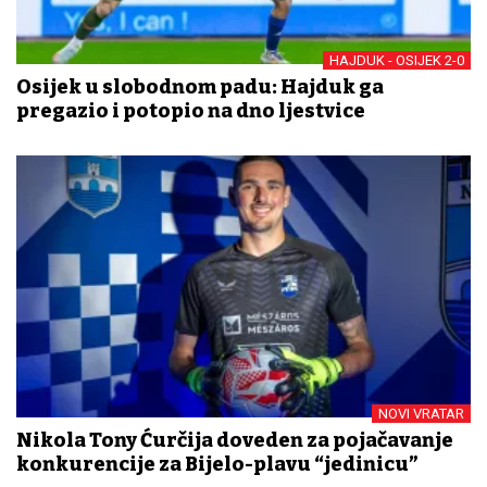
HAJDUK - OSIJEK 2-0
Osijek u slobodnom padu: Hajduk ga
pregazio i potopio na dno ljestvice
NOVI VRATAR
Nikola Tony Ćurčija doveden za pojačavanje
konkurencije za Bijelo-plavu “jedinicu”