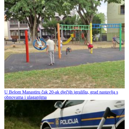
U Belom Manastiru čak 20-ak dječjih igrališta, grad nastavlja s
obnovama i ulaganjima