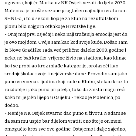
ugovora, koji će Marka uz NK Osijek vezati do ljeta 2030.
Malenica je prošle sezone proglašen najboljim vratarom
SHNL-a, i to u sezoni koja je za klub na rezultatskom
planu bila najgora otkako je Hrvatske lige.
- Onaj moj prvi osjećaj i neka najizraženija emocija jest da
je ovo moj dom. Ovdje sam kao kod svoje kuće. Došao sam
iz Nove Gradiške sada već prilično daleke 2008. godine i
neko, ne baš kratko, vrijeme živio na stadionu kao klinac
koji se probijao kroz mlađe kategorije, prolazeći kao
srednjoškolac svoje tinejdžerske dane. Provodio sam jako
puno vremena s ljudima koji rade u Klubu, stekao kroz to
razdoblje i jako puno prijatelja, tako da zaista mogu reći
kako mi je jako lijepo u Osijeku - rekao je Malenica, pa
dodao:
- Meni je NK Osijek stvarno dao puno u životu. Nadam se
da sam mu uspio bar dijelom vratiti ono što je on meni
omogućio kroz sve ove godine. Ostajemo i dalje zajedno,