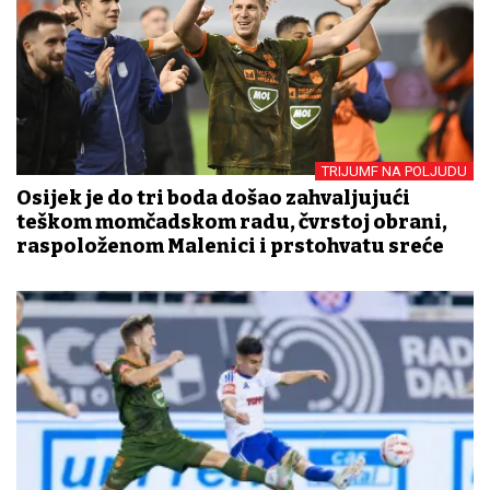
TRIJUMF NA POLJUDU
Osijek je do tri boda došao zahvaljujući
teškom momčadskom radu, čvrstoj obrani,
raspoloženom Malenici i prstohvatu sreće