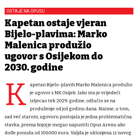
OSTAJE NA OPUSU
Kapetan ostaje vjeran
Bijelo-plavima: Marko
Malenica produžio
ugovor s Osijekom do
2030. godine
K
apetan Bijelo-plavih Marko Malenica produžio
je ugovor s NK Osijek. Iako mu je vrijedeći
istjecao tek 2029. godine, odlučio se na
produženje od još godinu dana. Naime, u tom,
sad već starom, ugovoru postojala je jedna problematična
stavka, prema kojoj je mogao napustiti Opus Arenu ako
dođe ponuda od 100.000 eura. Valjda je uklonjena iz novog