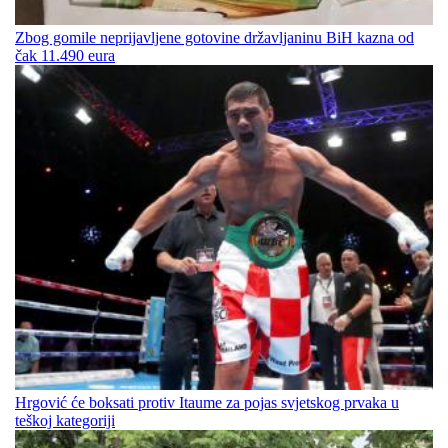
Zbog gomile neprijavljene gotovine državljaninu BiH kazna od
čak 11.490 eura
Hrgović će boksati protiv Itaume za pojas svjetskog prvaka u
teškoj kategoriji