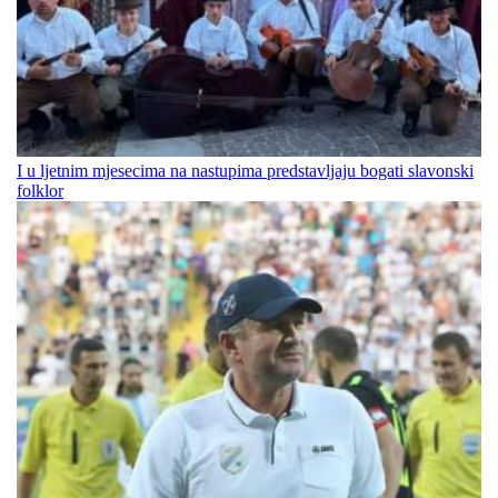
I u ljetnim mjesecima na nastupima predstavljaju bogati slavonski
folklor