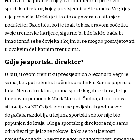
Naravno, na pitanje o njegovoj budućnosti prije svih
sportski direktor, kojeg predsjednica Alexandra Vegh još
nije pronašla. Možda je i to dio odgovora na pitanje o
podršci jer Radotiću, koji je ipak tek na pravom početku
svoje trenerske karijere, sigurno bi bilo lakše kada bi
imao iznad sebe čovjeka s kojim bi se mogao posavjetovati
u ovakvim delikatnim trenucima.
Gdje je sportski direktor?
U biti, u ovom trenutku predsjednica Alexandra Vegh je
sama, bez potrebnih stručnih suradnika. Bar na papiru je
tako. Nema direktora, nema sportskog direktora, tek je
imenovan pomoćnik Mark Makrai. Čudna, ali ne i nova
situacija za NK Osijek jer su se posljednjih godina već
događala razdoblja u kojima sportski sektor nije bio
popunjen do kraja. Uloga sportskog direktora nije samo
odrađivati prijelazne rokove, kako se to u javnosti
najčešće događa. Spektar njegovih odgovornosti mnogo je