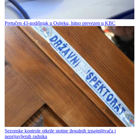
Pretučen 43-godišnjak u Osijeku, hitno prevezen u KBC
Sezonske kontrole otkrile stotine ilegalnih iznajmljivača i
neprijavljenih radnika