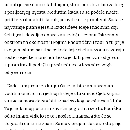
učiniti je čvršćom i stabilnijom, što je bilo dovoljno za bijeg
s posljednjeg mjesta. Međutim, kada su se počele nuditi
prilike za dodatni iskorak, pojavili su se problemi. Sada je
najvažnije pitanje jesu li Radotićeve ideje i način na koji
želi igrati dovoljno dobre za sljedeću sezonu. Iskreno, s
obzirom na okolnosti u kojima Radotić živi i radi, a tu prije
svega mislimo na silne ozljede koje cijelu sezonu razaraju
roster osječke momčadi, teško je dati precizan odgovor.
Upitan ima li podršku predsjednice Alexandre Vegh
odgovorio je:
- Kada sam preuzeo klupu Osijeka, bio sam spreman
voditi momčad i na jednoj ili dvije utakmice. Cjelokupna
situacija mora doista biti iznad svakog pojedinca u klubu.
To je neki moj početni i završni pogled na sve to. Podršku
očito imam, vidjelo se to i poslije Dinama, a što će se
događati dalje, ne znam. Samo vjerujem da će se što prije