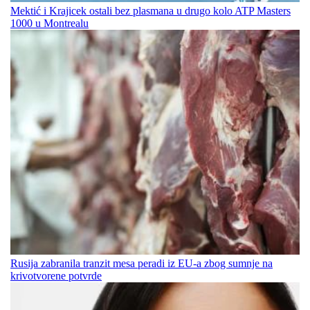
Mektić i Krajicek ostali bez plasmana u drugo kolo ATP Masters
1000 u Montrealu
Rusija zabranila tranzit mesa peradi iz EU-a zbog sumnje na
krivotvorene potvrde