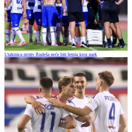
Utakmica protiv Rudeša neće biti šetnja kroz park