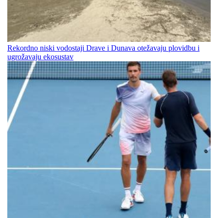
Rekordno niski vodostaji Drave i Dunava otežavaju plovidbu i
ugrožavaju ekosustav