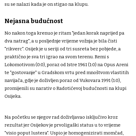
su se nalazi kada je on stigao na klupu.
Nejasna budućnost
No nakon toga krenuo je ritam "jedan korak naprijed pa
dva natrag", a u posljednje vrijeme vožnja je bila čisti
"rikverc". Osijek je u seriji od tri susreta bez pobjede, a
praktično je sva tri igrao na svom terenu. Remi s
Lokomotivom (0:0), poraz od Istre 1961 (1:0) na Opus Areni
te "gostovanje" u Gradskom vrtu pred mnoštvom vlastitih
navijača, gdje je doživljen poraz od Vukovara 1991 (1:0),
promijenili su narativ o Radotićevoj budućnosti na klupi
Osijeka.
Na početku se njegov rad doživljavao isključivo kroz
rezultat jer Osijekov je prvoligaški status u to vrijeme
"visio poput lustera". Uspio je homogenizirati momčad,