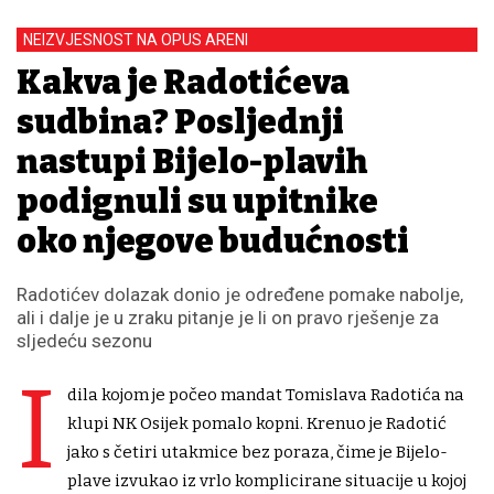
NEIZVJESNOST NA OPUS ARENI
Kakva je Radotićeva
sudbina? Posljednji
nastupi Bijelo-plavih
podignuli su upitnike
oko njegove budućnosti
Radotićev dolazak donio je određene pomake nabolje,
ali i dalje je u zraku pitanje je li on pravo rješenje za
sljedeću sezonu
I
dila kojom je počeo mandat Tomislava Radotića na
klupi NK Osijek pomalo kopni. Krenuo je Radotić
jako s četiri utakmice bez poraza, čime je Bijelo-
plave izvukao iz vrlo komplicirane situacije u kojoj