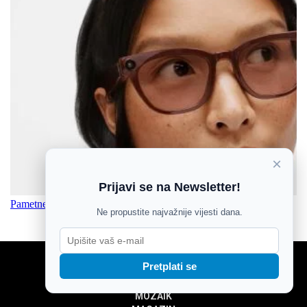
×
Prijavi se na Newsletter!
Pametne Galaxy naočale za svakodnevnu upotrebu
Ne propustite najvažnije vijesti dana.
Pretplati se
NOVOSTI
SPORT
MOZAIK