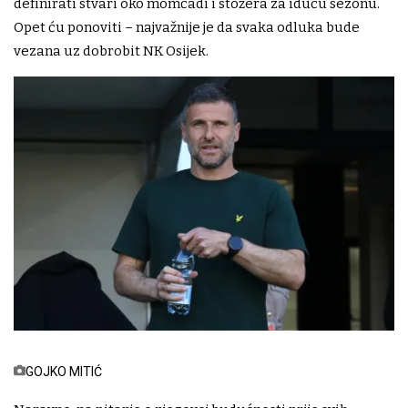
definirati stvari oko momčadi i stožera za iduću sezonu.
Opet ću ponoviti – najvažnije je da svaka odluka bude
vezana uz dobrobit NK Osijek.
GOJKO MITIĆ