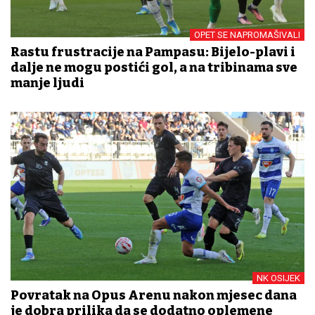
OPET SE NAPROMAŠIVALI
Rastu frustracije na Pampasu: Bijelo-plavi i
dalje ne mogu postići gol, a na tribinama sve
manje ljudi
NK OSIJEK
Povratak na Opus Arenu nakon mjesec dana
je dobra prilika da se dodatno oplemene