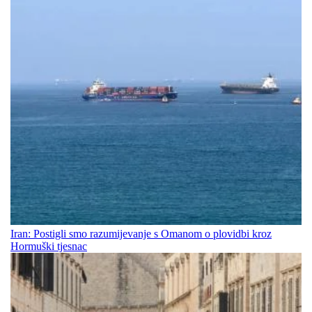
Iran: Postigli smo razumijevanje s Omanom o plovidbi kroz
Hormuški tjesnac