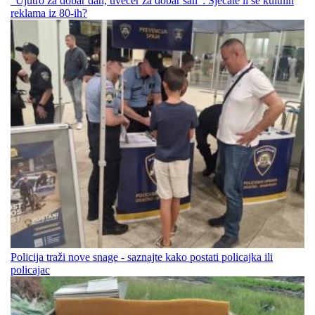
"Ujutro za dobar dan, uvečer za dobar san“: Sjećate li se kultnih
reklama iz 80-ih?
Policija traži nove snage - saznajte kako postati policajka ili
policajac