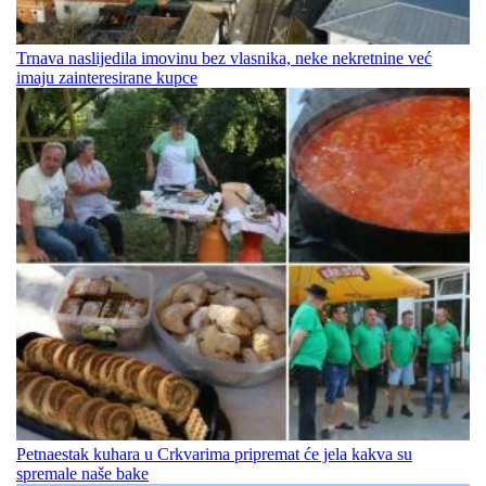
Trnava naslijedila imovinu bez vlasnika, neke nekretnine već
imaju zainteresirane kupce
Petnaestak kuhara u Crkvarima pripremat će jela kakva su
spremale naše bake