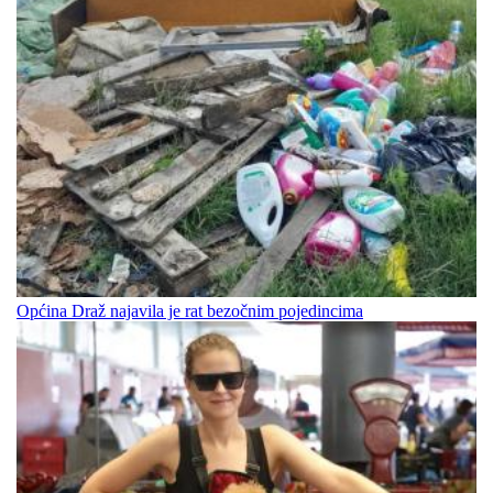
Općina Draž najavila je rat bezočnim pojedincima