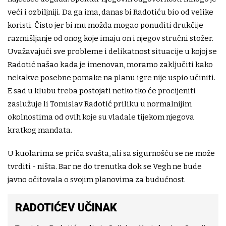
veći i ozbiljniji. Da ga ima, danas bi Radotiću bio od velike
koristi. Čisto jer bi mu možda mogao ponuditi drukčije
razmišljanje od onog koje imaju on i njegov stručni stožer.
Uvažavajući sve probleme i delikatnost situacije u kojoj se
Radotić našao kada je imenovan, moramo zaključiti kako
nekakve posebne pomake na planu igre nije uspio učiniti.
E sad u klubu treba postojati netko tko će procijeniti
zaslužuje li Tomislav Radotić priliku u normalnijim
okolnostima od ovih koje su vladale tijekom njegova
kratkog mandata.
U kuolarima se priča svašta, ali sa sigurnošću se ne može
tvrditi - ništa. Bar ne do trenutka dok se Vegh ne bude
javno očitovala o svojim planovima za budućnost.
RADOTIĆEV UČINAK