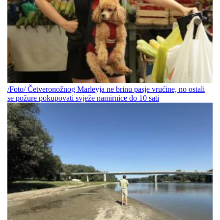
/Foto/ Četveronožnog Marleyja ne brinu pasje vrućine, no ostali
se požure pokupovati svježe namirnice do 10 sati