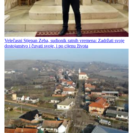
Velečasni Stjepan Zeba, sudionik ratnih vremena: Zadržati svoje
dostojanstvo i čuvati svoje, i po cijenu života