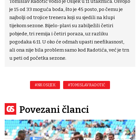
Tomislav Radotić vodio je Osijek u 11 utakmica. Osvojio
je 15 od 33 moguća boda, što je 45 posto, po čemu je
najbolji od trojice trenera koji su sjedili na klupi
tijekom sezone. Bijelo-plavi su zabilježili četiri
pobjede, tri remija i četiri poraza, uz razliku
pogodaka 6:11. U oko će odmah upasti neefikasnost,
ali ona nije bila problem samo kod Radotića, već je trn
u peti od početka sezone.
#NK OSIJEK
#TOMISLAV RADOTIĆ
Povezani članci