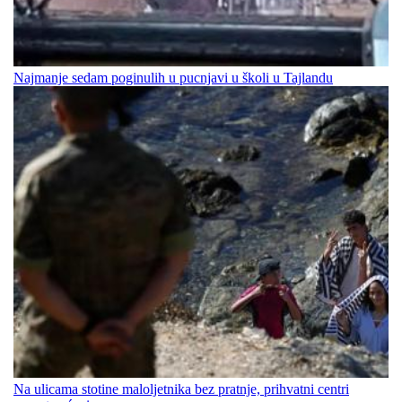
Najmanje sedam poginulih u pucnjavi u školi u Tajlandu
Na ulicama stotine maloljetnika bez pratnje, prihvatni centri