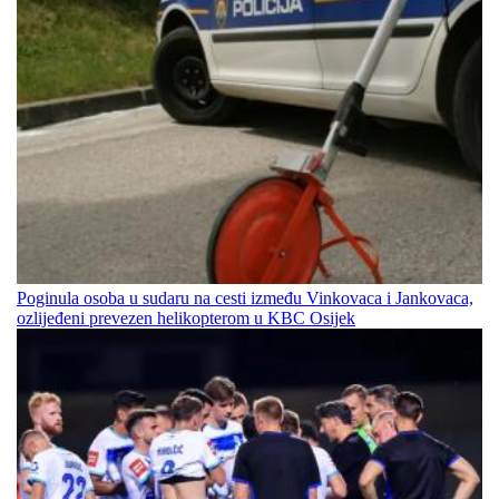
Poginula osoba u sudaru na cesti između Vinkovaca i Jankovaca,
ozlijeđeni prevezen helikopterom u KBC Osijek