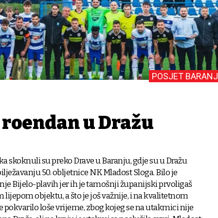
POSJET BARANJ
 rođendan u Dražu
a skoknuli su preko Drave u Baranju, gdje su u Dražu
ilježavanju 50. obljetnice NK Mladost Sloga. Bilo je
e Bijelo-plavih jer ih je tamošnji županijski prvoligaš
lijepom objektu, a što je još važnije, i na kvalitetnom
e pokvarilo loše vrijeme, zbog kojeg se na utakmici nije