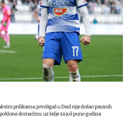
akvim prilikama, prvoligaš u Draž nije došao praznih
 poklone domaćinu, uz želje za još puno godina