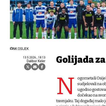
NK OSIJEK
Golijada za
13.5.2026., 18:13
Dalibor Keler
N
ogometaši Osijek
sudjelovali na ob
ugodno gostovanj
dočekao na svom 
travnjaku. Taj događaj malo j