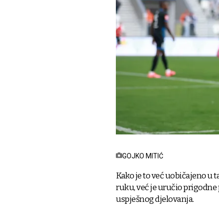
GOJKO MITIĆ
Kako je to već uobičajeno u t
ruku, već je uručio prigodne
uspješnog djelovanja.