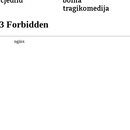
cjedilu
bolna
tragikomedija