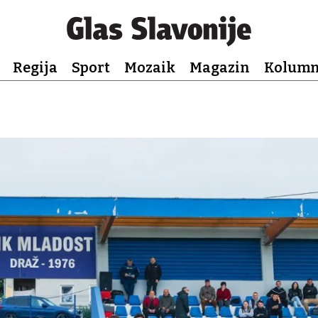
Regija
Sport
Mozaik
Magazin
Kolum