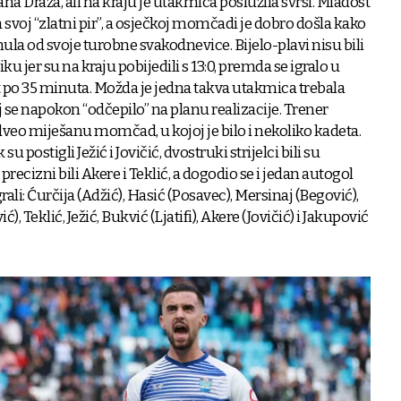
na Draža, ali na kraju je utakmica poslužila svrsi. Mladost
a svoj “zlatni pir”, a osječkoj momčadi je dobro došla kako
la od svoje turobne svakodnevice. Bijelo-plavi nisu bili
 jer su na kraju pobijedili s 13:0, premda se igralo u
o 35 minuta. Možda je jedna takva utakmica trebala
 se napokon “odčepilo” na planu realizacije. Trener
dveo miješanu momčad, u kojoj je bilo i nekoliko kadeta.
su postigli Ježić i Jovičić, dvostruki strijelci bili su
recizni bili Akere i Teklić, a dogodio se i jedan autogol
li: Ćurčija (Adžić), Hasić (Posavec), Mersinaj (Begović),
), Teklić, Ježić, Bukvić (Ljatifi), Akere (Jovičić) i Jakupović