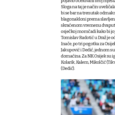
pojavio očekivani broj mješta
Sloga na taj je način uveličal
bi se bar na trenutak odmaknu
blagonakloni prema slavljeniku
skraćenom vremenu dvaput p
osječkoj momčadi kako bi joj
Tomislav Radotić u Draž je o
Inače, po tri pogotka za Osijek 
Jakupović i Dedić, jednom su p
domaćina. Za NK Osijek su igra
Kolarik, Kalem, Mikolčić (Tikvić
(Dedić).