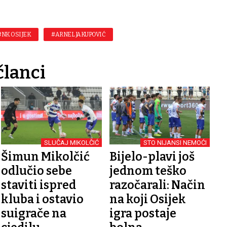
#NK OSIJEK
#ARNEL JAKUPOVIĆ
članci
SLUČAJ MIKOLČIĆ
STO NIJANSI NEMOĆI
Šimun Mikolčić
Bijelo-plavi još
odlučio sebe
jednom teško
staviti ispred
razočarali: Način
kluba i ostavio
na koji Osijek
suigrače na
igra postaje