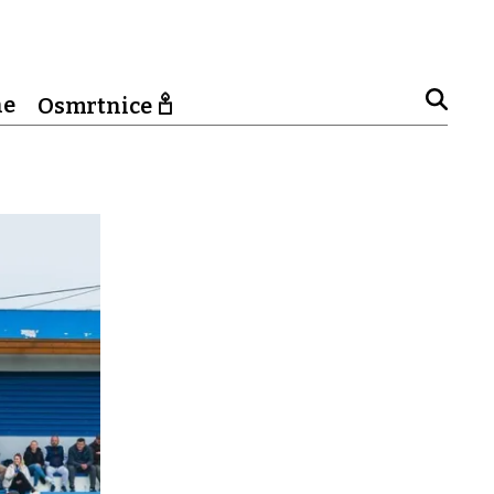
ne
Osmrtnice