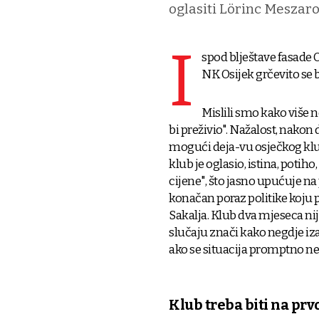
oglasiti Lörinc Meszaro
I
spod blještave fasade
NK Osijek grčevito se bo
Mislili smo kako više 
bi preživio". Nažalost, nakon
mogući deja-vu osječkog klub
klub je oglasio, istina, potih
cijene", što jasno upućuje na 
konačan poraz politike koju
Sakalja. Klub dva mjeseca nij
slučaju znači kako negdje iza
ako se situacija promptno ne r
Klub treba biti na pr