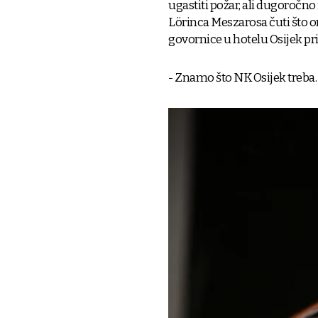
ugastiti požar, ali dugoročno 
Lörinca Meszarosa čuti što 
govornice u hotelu Osijek pr
- Znamo što NK Osijek treba.