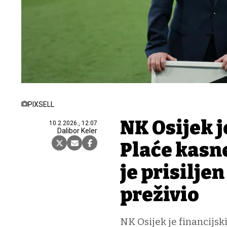
PIXSELL
NK Osijek 
10.2.2026., 12:07
Dalibor Keler
Plaće kasn
je prisilje
preživio
NK Osijek je financijs