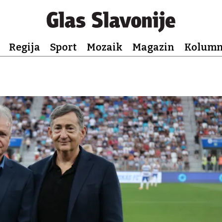
Regija
Sport
Mozaik
Magazin
Kolum