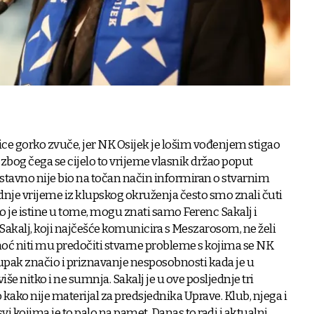
ice gorko zvuče, jer NK Osijek je lošim vođenjem stigao
e zbog čega se cijelo to vrijeme vlasnik držao poput
tavno nije bio na točan način informiran o stvarnim
dnje vrijeme iz klupskog okruženja često smo znali čuti
iko je istine u tome, mogu znati samo Ferenc Sakalj i
a Sakalj, koji najčešće komunicira s Meszarosom, ne želi
omoć niti mu predočiti stvarne probleme s kojima se NK
tupak značio i priznavanje nesposobnosti kada je u
iše nitko i ne sumnja. Sakalj je u ove posljednje tri
ako nije materijal za predsjednika Uprave. Klub, njega i
i kojima je to palo na pamet. Danas to radi i aktualni