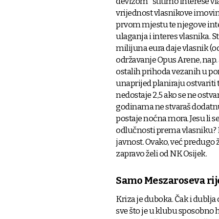
devizom "štitimo interese vlas
vrijednost vlasnikove imovine. 
prvom mjestu te njegove inter
ulaganja i interes vlasnika. 
milijuna eura daje vlasnik (
održavanje Opus Arene, nap. a
ostalih prihoda vezanih u pon
unaprijed planiraju ostvariti
nedostaje 2,5 ako se ne ostva
godinama ne stvaraš dodatnu vr
postaje noćna mora. Jesu li s
odlučnosti prema vlasniku? Mo
javnost. Ovako, već predugo 
zapravo želi od NK Osijek.
Samo Meszaroseva rije
Kriza je duboka. Čak i dublja
sve što je u klubu sposobno h