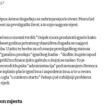
s?
 Opus Arene događaju se zabrinjavajuće stvari. Momčad
ri za prvoligaški život, a to nije najgora vijest.
nećemo morati tvrditi "Osijek mora prodavati igrače kako
 deset godina privatnog vlasništva događa se najgori
a. U jeku te borbe za očuvanje prvoligaškog statusa
o, "garažnu prodaju" igračkog kadra - "dođite, kupite ispod
priličnu financijsku gabulu u kojoj se našao. To je
 provodi klupska "administracija" pod ravnanjem Ferenca
e isplatio plaće igračima i zaposlenicima, a to u ovom
 ugla "u niskom startu" čekaju još ozbiljniji problemi
iješi.
vom mjestu