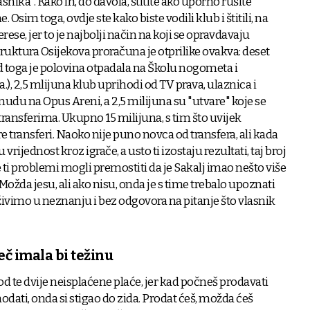
nika". Kako ih, do đavola, štitite ako uporno rušite
Osim toga, ovdje ste kako biste vodili klub i štitili, na
ese, jer to je najbolji način na koji se opravdavaju
Struktura Osijekova proračuna je otprilike ovakva: deset
od toga je polovina otpadala na Školu nogometa i
.), 2,5 mlijuna klub uprihodi od TV prava, ulaznica i
udu na Opus Areni, a 2,5 milijuna su "utvare" koje se
 transferima. Ukupno 15 milijuna, s tim što uvijek
re transferi. Naoko nije puno novca od transfera, ali kada
ijednost kroz igrače, a usto ti izostaju rezultati, taj broj
e ti problemi mogli premostiti da je Sakalj imao nešto više
žda jesu, ali ako nisu, onda je s time trebalo upoznati
živimo u neznanju i bez odgovora na pitanje što vlasnik
č imala bi težinu
 od te dvije neisplaćene plaće, jer kad počneš prodavati
odati, onda si stigao do zida. Prodat ćeš, možda ćeš