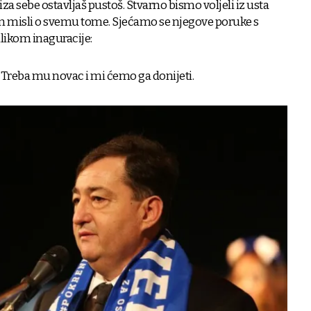
iza sebe ostavljaš pustoš. Stvarno bismo voljeli iz usta
on misli o svemu tome. Sjećamo se njegove poruke s
ilikom inaguracije:
 Treba mu novac i mi ćemo ga donijeti.