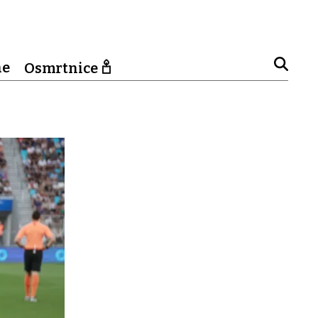
ne
Osmrtnice