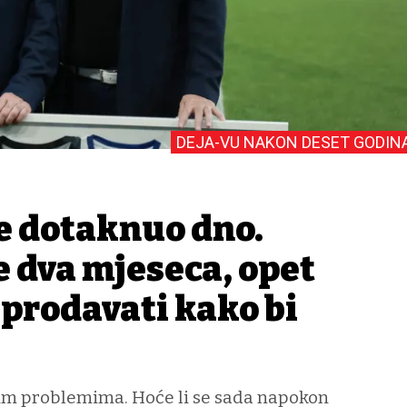
DEJA-VU NAKON DESET GODIN
je dotaknuo dno.
e dva mjeseca, opet
n prodavati kako bi
kim problemima. Hoće li se sada napokon