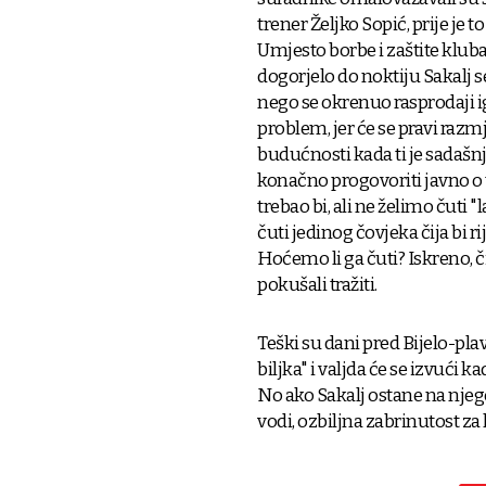
trener Željko Sopić, prije je 
Umjesto borbe i zaštite kluba,
dogorjelo do noktiju Sakalj s
nego se okrenuo rasprodaji i
problem, jer će se pravi razmje
budućnosti kada ti je sadašn
konačno progovoriti javno o
trebao bi, ali ne želimo čuti 
čuti jedinog čovjeka čija bi 
Hoćemo li ga čuti? Iskreno, č
pokušali tražiti.
Teški su dani pred Bijelo-plav
biljka" i valjda će se izvući 
No ako Sakalj ostane na njeg
vodi, ozbiljna zabrinutost za 