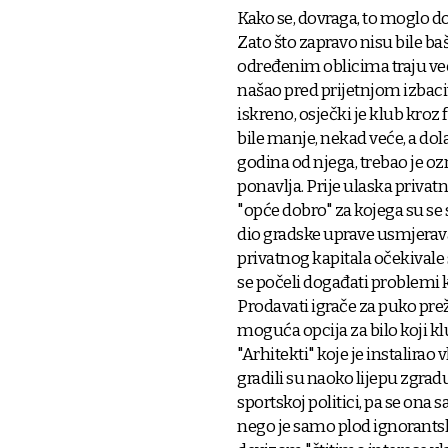
Kako se, dovraga, to moglo d
Zato što zapravo nisu bile baš
određenim oblicima traju već 
našao pred prijetnjom izbaci
iskreno, osječki je klub kroz 
bile manje, nekad veće, a dol
godina od njega, trebao je oz
ponavlja. Prije ulaska privatnog
"opće dobro" za kojega su se s
dio gradske uprave usmjerav
privatnog kapitala očekivale 
se počeli događati problemi k
Prodavati igrače za puko preži
moguća opcija za bilo koji kl
"Arhitekti" koje je instalirao
gradili su naoko lijepu zgr
sportskoj politici, pa se ona
nego je samo plod ignorantsk