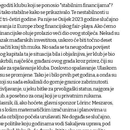
ogoditi klubu koji se ponosio "stabilnim financijama"?
 tako stabilne kako se prikazivalo. Te nestabilnosti u
tri-četiri godine. Pa nije se Osijek 2023. godine slučajno
vanja iz Europe zbog financijskog fair-playa. Ako ćemo
financijske oluje prolazio veći dio ovog stoljeća. Nekad su
azak mađarskih investitora, uskoro će biti točno deset
načiti kraj tih muka. No sada se ta neugodna povijest
 kapitala ta je situacija bila i objašnjiva, jer klub je bio
krbili, najčešće, građani ovog grada kroz prirez, čiji su
ale za spašavanje kluba. Doslovno spašavanje. Ulaskom
su se promjene. Tako je i bilo prvih pet godina, a onda su
oji su sada eskalirali do gornje granice zabrinutosti.
vljavanje, u jeku bitke za prvoligaški status, najgora je
ub, a posebno za onaj koji je u privatnim rukama.
 vlasnik, ili, ako hoćete, glavni sponzor Lörinc Meszaros,
adu s lošim matematičkim izračunima i planovima u
 sada ozbiljno počela urušavati. Ne događa se slučajno,
e politike koju godinama vodi Sakaljeva uprava, pod