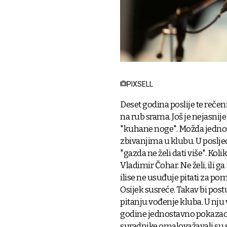
PIXSELL
Deset godina poslije te rečen
na rub srama. Još je nejasnij
"kuhane noge". Možda jednos
zbivanjima u klubu. U poslje
"gazda ne želi dati više". Kol
Vladimir Čohar. Ne želi, ili g
ilise ne usuđuje pitati za p
Osijek susreće. Takav bi pos
pitanju vođenje kluba. U nju v
godine jednostavno pokazao k
suradnike omalovažavali su sv