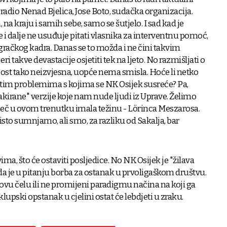
to radio Nenad Bjelica, Jose Boto, sudačka organizacija.
 na kraju i samih sebe, samo se šutjelo. I sad kad je
e i dalje ne usuđuje pitati vlasnika za interventnu pomoć,
gračkog kadra. Danas se to možda i ne čini takvim
ri takve devastacije osjetiti tek na ljeto. No razmišljati o
jost tako neizvjesna, uopće nema smisla. Hoće li netko
 tim problemima s kojima se NK Osijek susreće? Pa,
"lakirane" verzije koje nam nude ljudi iz Uprave. Želimo
riječ u ovom trenutku imala težinu - Lörinca Meszarosa.
isto sumnjamo, ali smo, za razliku od Sakalja, bar
ima, što će ostaviti posljedice. No NK Osijek je "žilava
kada je u pitanju borba za ostanak u prvoligaškom društvu.
ovu čelu ili ne promijeni paradigmu načina na koji ga
klupski opstanak u cjelini ostat će lebdjeti u zraku.