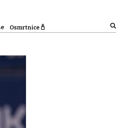
ne
Osmrtnice