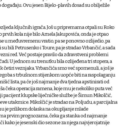
događaju. Ovu jesen Bijelo-plavih dosad su obilježile
oj ozljeda ključnih igrača. Još u pripremama otpali su Roko
ko prvih kola nije bilo Arnela Jakupovića, onda je otpao
 se u međuvremenu vratio, pa se ponovno ozlijedio, pa
i su bili Petrusenko i Toure, pa je stradao Vrbančić, a sada
 vezni red. Već postaje pravilo da zdravstveni problemi
di. U jednom su trenutku bila ozlijeđena tri stopera, a
k četiri veznjaka. Vrbančića smo već spomenuli, a još je
tegoba s trbušnom stijenkom uopće biti na raspolaganju
šić lista, pa će još najmanje dva tjedna apstinirati od
a čeka operacija ramena, koje mu je nekoliko puta već
viji pacijent klupske liječničke službe je Šimun Mikolčić,
ićeve utakmice. Mikolčić je stradao na Poljudu, a parcijalna
u je prilikom dolaska na okupljanje mlade
rema prvim prognozama, čeka ga stanka od najmanje
i kako je jesenski dio sezone za njega najvjerojatnije