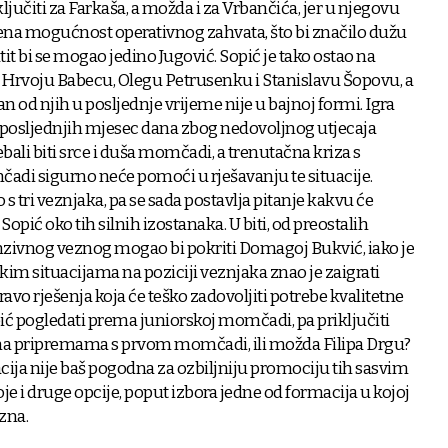
ljučiti za Farkaša, a možda i za Vrbančića, jer u njegovu
čena mogućnost operativnog zahvata, što bi značilo dužu
it bi se mogao jedino Jugović. Sopić je tako ostao na
, Hrvoju Babecu, Olegu Petrusenku i Stanislavu Šopovu, a
an od njih u posljednje vrijeme nije u bajnoj formi. Igra
la posljednjih mjesec dana zbog nedovoljnog utjecaja
ebali biti srce i duša momčadi, a trenutačna kriza s
adi sigurno neće pomoći u rješavanju te situacije.
 s tri veznjaka, pa se sada postavlja pitanje kakvu će
Sopić oko tih silnih izostanaka. U biti, od preostalih
enzivnog veznog mogao bi pokriti Domagoj Bukvić, iako je
nekim situacijama na poziciji veznjaka znao je zaigrati
pravo rješenja koja će teško zadovoljiti potrebe kvalitetne
pić pogledati prema juniorskoj momčadi, pa priključiti
o na pripremama s prvom momčadi, ili možda Filipa Drgu?
cija nije baš pogodna za ozbiljniju promociju tih sasvim
je i druge opcije, poput izbora jedne od formacija u kojoj
zna.