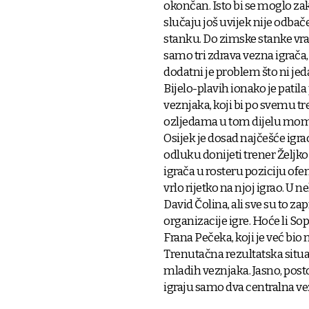
okončan. Isto bi se moglo zak
slučaju još uvijek nije odba
stanku. Do zimske stanke vrat
samo tri zdrava vezna igrača
dodatni je problem što ni jed
Bijelo-plavih ionako je pati
veznjaka, koji bi po svemu tr
ozljedama u tom dijelu momč
Osijek je dosad najčešće igrao
odluku donijeti trener Željko 
igrača u rosteru poziciju of
vrlo rijetko na njoj igrao. U 
David Čolina, ali sve su to za
organizacije igre. Hoće li So
Frana Pečeka, koji je već bi
Trenutačna rezultatska situa
mladih veznjaka. Jasno, posto
igraju samo dva centralna ve