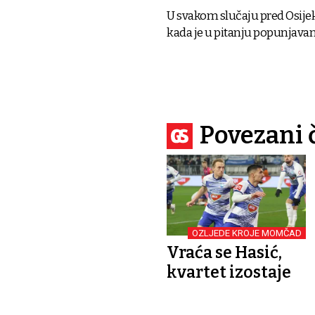
U svakom slučaju pred Osije
kada je u pitanju popunjavan
Povezani 
OZLJEDE KROJE MOMČAD
Vraća se Hasić,
kvartet izostaje