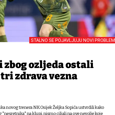
STALNO SE POJAVLJUJU NOVI PROBLEM
i zbog ozljeda ostali
tri zdrava vezna
ka novog trenera NK Osijek Željka Sopića ustvrdili kako
"nesretnika" na klupi, nismo ciljali na ove nevolje koje