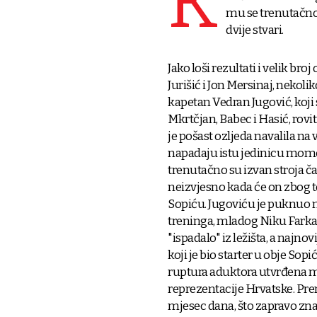
K
mu se trenutačno 
dvije stvari.
Jako loši rezultati i velik br
Jurišić i Jon Mersinaj, nekoli
kapetan Vedran Jugović, koji
Mkrtčjan, Babec i Hasić, rovit
je pošast ozljeda navalila na
napadaju istu jedinicu momča
trenutačno su izvan stroja ča
neizvjesno kada će on zbog 
Sopiću. Jugoviću je puknuo mi
treninga, mladog Niku Farkaš
"ispadalo" iz ležišta, a najno
koji je bio starter u obje Sop
ruptura aduktora utvrđena m
reprezentacije Hrvatske. P
mjesec dana, što zapravo znač