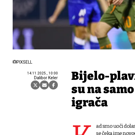
PIXSELL
Bijelo-plav
14.11.2025., 10:00
Dalibor Keler
su na samo 
igrača
ad smo uoči dolas
se čeka ime novog 