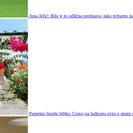
Jona Ježić: Bila je to odlična predstava, tako trebamo na
Pametno birajte biljke: Uzgoj na balkonu ovisi o strani s