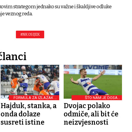
kovim strategom jednako su važne i škakljive odluke
je veznog reda.
#NK OSIJEK
članci
FORMULA ZA IZLAZAK IZ
ŠTO NAM JE DOSAD
KRIZE
DONIO SHNL
Hajduk, stanka, a
Dvojac polako
onda dolaze
odmiče, ali bit će
susreti istine
neizvjesnosti