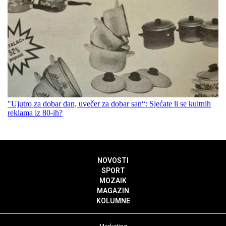
"Ujutro za dobar dan, uvečer za dobar san“: Sjećate li se kultnih
reklama iz 80-ih?
NOVOSTI
SPORT
MOZAIK
MAGAZIN
KOLUMNE