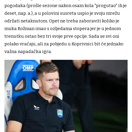
pogodaka (prošle sezone nakon osam kola "progutao" ih je
deset, nap. a.), a u polovini susreta uspio je svoju mrežu
održati netaknutom. Opet ne treba zaboraviti koliko je
muka Rožman imao s ozljedama stopera jer je u jednom
trenutku ostao bez tri svoje prve opcije. Sada se svi oni
polako vraćaju, ali za pobjedu u Koprivnici bit će jednako
važna napadačka igra.