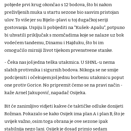
pobjede prvi krug okončao s 12 bodova, što bi nakon
preživljenih muka u startu sezone bio sasvim pristojan
ulov. To više jer su Bijelo-plavi u toj dugačkoj seriji
gostovanja. Uspiju li pobijediti na "Kušek-Apašu", potpuno
bi uhvatili priključak s momčadima koje se nalaze uz bok
vodećem tandemu, Dinamu i Hajduku, što bi im
omogućilo mirniji život tijekom prvenstvene stanke.
- Čeka nas još jedna teška utakmica. U SHNL-u nema
slabih protivnika i sigurnih bodova. Nikoga se ne smije
podcijeniti i očekujem još jednu borbenu utakmicu poput
one protiv Gorice. No pripremit ćemo se na pravi način -
kaže Arnel Jakupović, napadač Osijeka.
Bit će zanimljivo vidjeti kakve će taktičke odluke donijeti
Rožman. Pokazalo se kako Osijek ima plan A i plan B, što je
uvijek važno, osim toga obrana je ove sezone ipak
stabilnija nego lani. Osijek je dosad primio sedam