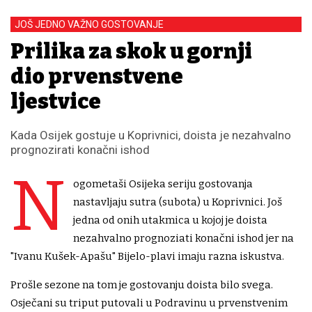
JOŠ JEDNO VAŽNO GOSTOVANJE
Prilika za skok u gornji
dio prvenstvene
ljestvice
Kada Osijek gostuje u Koprivnici, doista je nezahvalno
prognozirati konačni ishod
N
ogometaši Osijeka seriju gostovanja
nastavljaju sutra (subota) u Koprivnici. Još
jedna od onih utakmica u kojoj je doista
nezahvalno prognoziati konačni ishod jer na
"Ivanu Kušek-Apašu" Bijelo-plavi imaju razna iskustva.
Prošle sezone na tom je gostovanju doista bilo svega.
Osječani su triput putovali u Podravinu u prvenstvenim