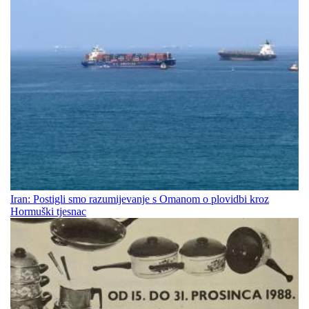
Iran: Postigli smo razumijevanje s Omanom o plovidbi kroz
Hormuški tjesnac