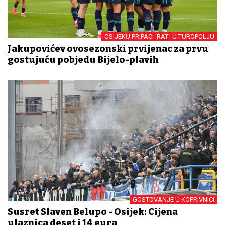
OSIJEKU PRIPAO “RAT” U TUROPOLJU
Jakupovićev ovosezonski prvijenac za prvu
gostujuću pobjedu Bijelo-plavih
GOSTOVANJE U KOPRIVNICI
Susret Slaven Belupo - Osijek: Cijena
ulaznica deset i 14 eura