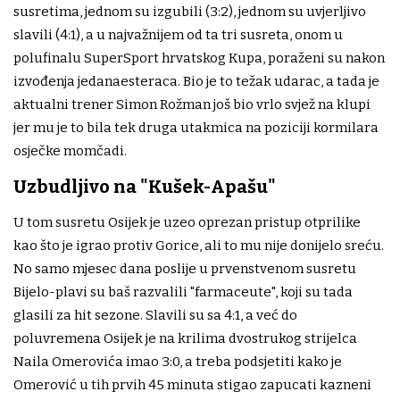
susretima, jednom su izgubili (3:2), jednom su uvjerljivo
slavili (4:1), a u najvažnijem od ta tri susreta, onom u
polufinalu SuperSport hrvatskog Kupa, poraženi su nakon
izvođenja jedanaesteraca. Bio je to težak udarac, a tada je
aktualni trener Simon Rožman još bio vrlo svjež na klupi
jer mu je to bila tek druga utakmica na poziciji kormilara
osječke momčadi.
Uzbudljivo na "Kušek-Apašu"
U tom susretu Osijek je uzeo oprezan pristup otprilike
kao što je igrao protiv Gorice, ali to mu nije donijelo sreću.
No samo mjesec dana poslije u prvenstvenom susretu
Bijelo-plavi su baš razvalili "farmaceute", koji su tada
glasili za hit sezone. Slavili su sa 4:1, a već do
poluvremena Osijek je na krilima dvostrukog strijelca
Naila Omerovića imao 3:0, a treba podsjetiti kako je
Omerović u tih prvih 45 minuta stigao zapucati kazneni