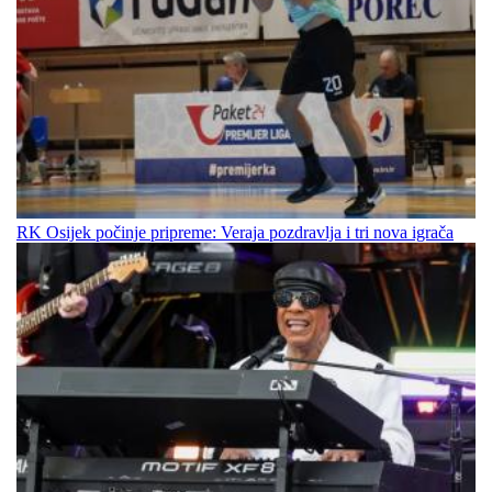
RK Osijek počinje pripreme: Veraja pozdravlja i tri nova igrača