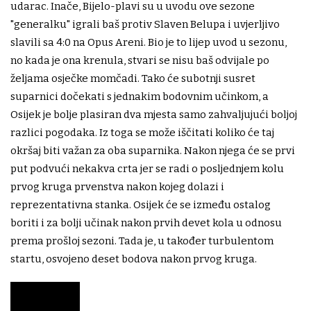
udarac. Inače, Bijelo-plavi su u uvodu ove sezone
"generalku" igrali baš protiv Slaven Belupa i uvjerljivo
slavili sa 4:0 na Opus Areni. Bio je to lijep uvod u sezonu,
no kada je ona krenula, stvari se nisu baš odvijale po
željama osječke momčadi. Tako će subotnji susret
suparnici dočekati s jednakim bodovnim učinkom, a
Osijek je bolje plasiran dva mjesta samo zahvaljujući boljoj
razlici pogodaka. Iz toga se može iščitati koliko će taj
okršaj biti važan za oba suparnika. Nakon njega će se prvi
put podvući nekakva crta jer se radi o posljednjem kolu
prvog kruga prvenstva nakon kojeg dolazi i
reprezentativna stanka. Osijek će se između ostalog
boriti i za bolji učinak nakon prvih devet kola u odnosu
prema prošloj sezoni. Tada je, u također turbulentom
startu, osvojeno deset bodova nakon prvog kruga.