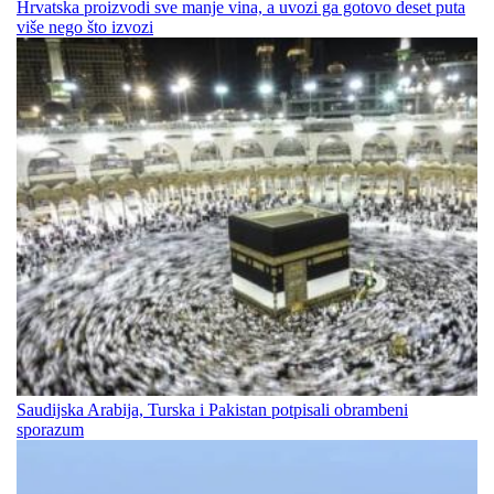
Hrvatska proizvodi sve manje vina, a uvozi ga gotovo deset puta
više nego što izvozi
Saudijska Arabija, Turska i Pakistan potpisali obrambeni
sporazum