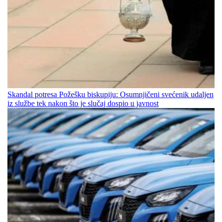
Skandal potresa Požešku biskupiju: Osumnjičeni svećenik udaljen
iz službe tek nakon što je slučaj dospio u javnost