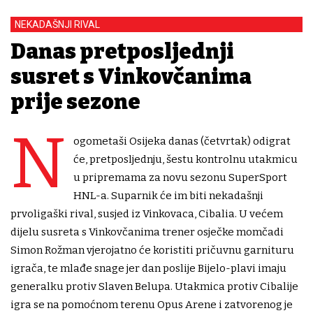
NEKADAŠNJI RIVAL
Danas pretposljednji
susret s Vinkovčanima
prije sezone
N
ogometaši Osijeka danas (četvrtak) odigrat
će, pretposljednju, šestu kontrolnu utakmicu
u pripremama za novu sezonu SuperSport
HNL-a. Suparnik će im biti nekadašnji
prvoligaški rival, susjed iz Vinkovaca, Cibalia. U većem
dijelu susreta s Vinkovčanima trener osječke momčadi
Simon Rožman vjerojatno će koristiti pričuvnu garnituru
igrača, te mlađe snage jer dan poslije Bijelo-plavi imaju
generalku protiv Slaven Belupa. Utakmica protiv Cibalije
igra se na pomoćnom terenu Opus Arene i zatvorenog je