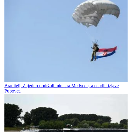
Branitelji Zajedno podržali ministra Medveda, a osudili izjave
Pupovca