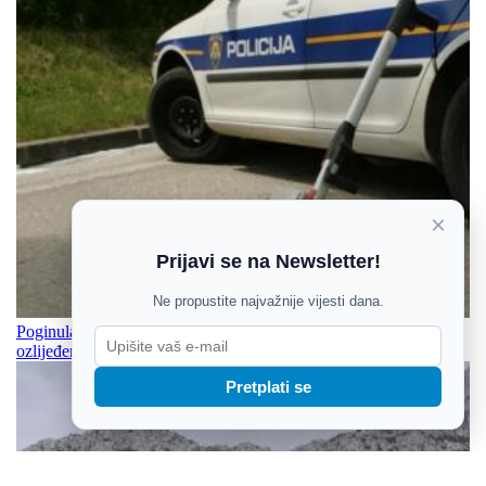
×
Prijavi se na Newsletter!
Ne propustite najvažnije vijesti dana.
Poginula osoba u sudaru na cesti između Vinkovaca i Jankovaca,
ozlijeđeni prevezen helikopterom u KBC Osijek
Pretplati se