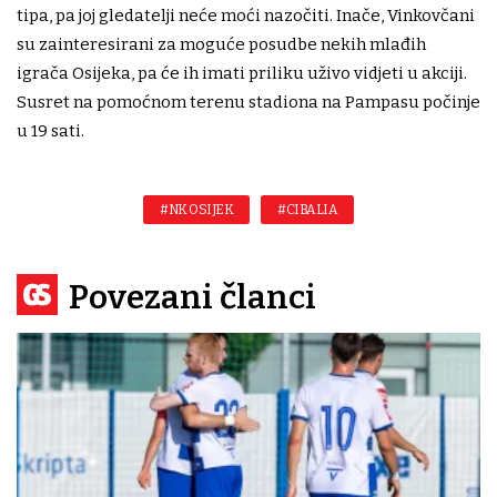
tipa, pa joj gledatelji neće moći nazočiti. Inače, Vinkovčani
su zainteresirani za moguće posudbe nekih mlađih
igrača Osijeka, pa će ih imati priliku uživo vidjeti u akciji.
Susret na pomoćnom terenu stadiona na Pampasu počinje
u 19 sati.
#NK OSIJEK
#CIBALIA
Povezani članci