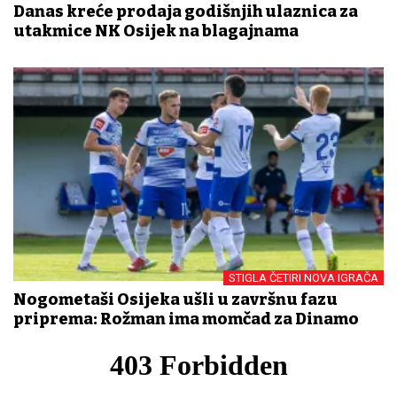
Danas kreće prodaja godišnjih ulaznica za
utakmice NK Osijek na blagajnama
STIGLA ČETIRI NOVA IGRAČA
Nogometaši Osijeka ušli u završnu fazu
priprema: Rožman ima momčad za Dinamo