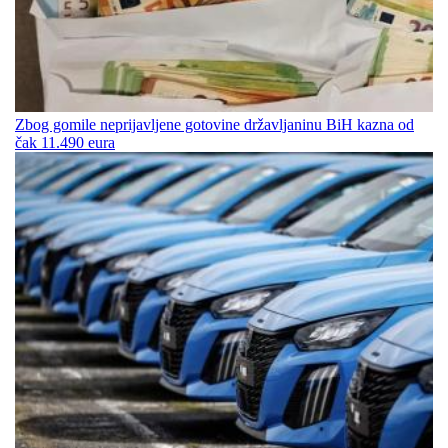
Zbog gomile neprijavljene gotovine državljaninu BiH kazna od
čak 11.490 eura