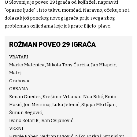
U Sloveniju je poveo 29 igrača od kojih želi napraviti
"opasne ljude" i isto takvu momčad. Naravno, očekuje se i
dolazak još ponekog novog igrača prije svega zbog
problema s ozljedama koje još prate Bijelo-plave.
ROŽMAN POVEO 29 IGRAČA
VRATARI
Marko Malenica, Nikola Tony Ćurčija, Jan Hlapčić,
Matej
Grahovac
OBRANA
Renan Guedes, Krešimir Vrbanac, Noa Bilić, Emin
Hasić, Jon Mersinaj, Luka Jelenić, Stjopa Mkrtčjan,
Šimun Begović,
Ivano Kolarik, Ivan Cvijanović
VEZNI
Hrvoje Babec, Vedran Jugović, Niko Farkaš, Stanislav