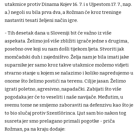
utakmice protiv Dinama Kojev 16. 7. i s Ujpestom 17. 7., nap.
a.) negoli su bila prva dva, a Rožman će kroz treninge
nastaviti tesati željeni način igre.
- Tih desetak dana u Sloveniji bit će važno iz više
aspekata. Želimo još više zbližiti igrače jedne s drugima,
posebno ove koji su nam došli tijekom ljeta. Stvoriti jak
momčadski duh i zajedništvo. Želja nam je bila imati jake
suparnike jer samo kroz takve utakmice možemo vidjeti
stvarno stanje u kojem se nalazimo i koliko napredujemo u
onome što želimo postići na terenu. Cilj je jasan. Želimo
igrati poletno, agresivno, napadački. Zabijati što više
pogodaka jer će to veseliti i naše navijače. Međutim, u
svemu tome ne smijemo zaboraviti na defenzivu kao što je
to bio slučaj protiv Szentlörinca. Ljut sam bio nakon tog
susreta jer smo prelagano primali pogotke - priča
Rožman, pa na kraju dodaje: