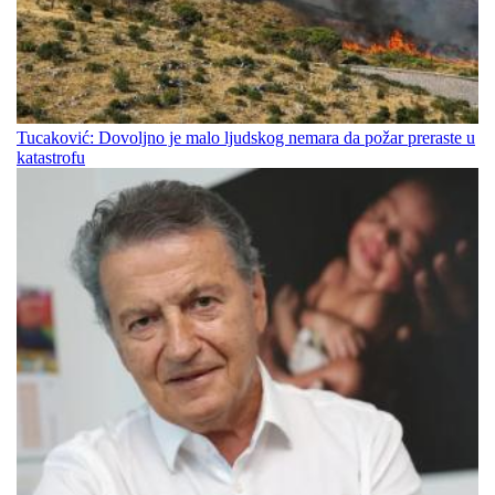
Tucaković: Dovoljno je malo ljudskog nemara da požar preraste u
katastrofu