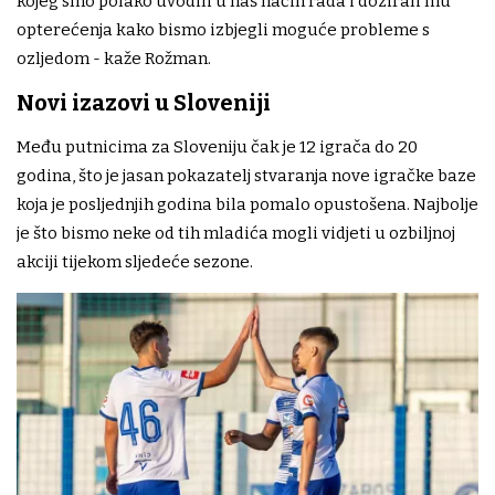
kojeg smo polako uvodili u naš način rada i dozirali mu
opterećenja kako bismo izbjegli moguće probleme s
ozljedom - kaže Rožman.
Novi izazovi u Sloveniji
Među putnicima za Sloveniju čak je 12 igrača do 20
godina, što je jasan pokazatelj stvaranja nove igračke baze
koja je posljednjih godina bila pomalo opustošena. Najbolje
je što bismo neke od tih mladića mogli vidjeti u ozbiljnoj
akciji tijekom sljedeće sezone.