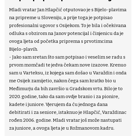
Mladi vratar Jan Hlapčić otputovao je s Bijelo-plavima
na pripreme u Sloveniju, a prije toga je potpisao
profesionalni ugovor s Osijekom. To je bila i očekivana
odluka s obzirom na Janov potencijal i činjenicu da je
ovoga ljeta od početka priprema s prvotimcima
Bijelo-plavih.
- Jako sam sretan što sam potpisao i veselim se radu s
prvom momčadi te jedva čekam nove izazove. Krenuo
sam u Varteksu, iz kojega sam došao u Varaždin i onda
me Osijek zamijetio, nakon čega sam kratko bio u
Međimurju da bih završio u Gradskom vrtu. Bilo je to
2020. godine, tako da sam ovdje branio i za pionire,
kadete i juniore. Vjerujem da ću jednoga dana
debitirati i za seniore, istaknuo je Hlapčić, Varaždinac
rođen 2006. godine. Mladi vratar još može nastupati
za juniore, a ovoga ljeta je u Rožmanovom kadru.