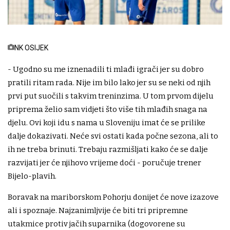
NK OSIJEK
- Ugodno su me iznenadili ti mlađi igrači jer su dobro
pratili ritam rada. Nije im bilo lako jer su se neki od njih
prvi put suočili s takvim treninzima. U tom prvom dijelu
priprema želio sam vidjeti što više tih mlađih snaga na
djelu. Ovi koji idu s nama u Sloveniju imat će se prilike
dalje dokazivati. Neće svi ostati kada počne sezona, ali to
ih ne treba brinuti. Trebaju razmišljati kako će se dalje
razvijati jer će njihovo vrijeme doći - poručuje trener
Bijelo-plavih.
Boravak na mariborskom Pohorju donijet će nove izazove
ali i spoznaje. Najzanimljvije će biti tri pripremne
utakmice protiv jačih suparnika (dogovorene su