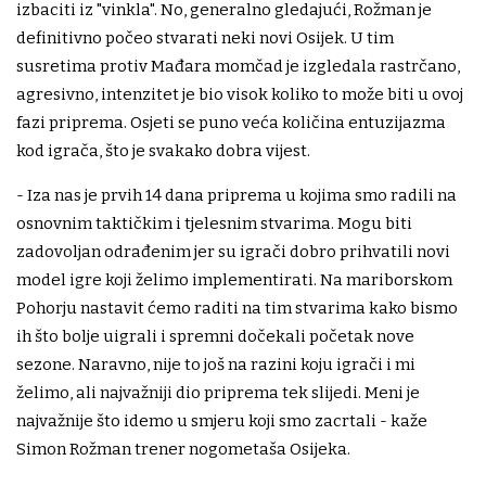
izbaciti iz "vinkla". No, generalno gledajući, Rožman je
definitivno počeo stvarati neki novi Osijek. U tim
susretima protiv Mađara momčad je izgledala rastrčano,
agresivno, intenzitet je bio visok koliko to može biti u ovoj
fazi priprema. Osjeti se puno veća količina entuzijazma
kod igrača, što je svakako dobra vijest.
- Iza nas je prvih 14 dana priprema u kojima smo radili na
osnovnim taktičkim i tjelesnim stvarima. Mogu biti
zadovoljan odrađenim jer su igrači dobro prihvatili novi
model igre koji želimo implementirati. Na mariborskom
Pohorju nastavit ćemo raditi na tim stvarima kako bismo
ih što bolje uigrali i spremni dočekali početak nove
sezone. Naravno, nije to još na razini koju igrači i mi
želimo, ali najvažniji dio priprema tek slijedi. Meni je
najvažnije što idemo u smjeru koji smo zacrtali - kaže
Simon Rožman trener nogometaša Osijeka.