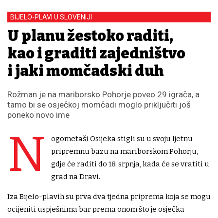
BIJELO-PLAVI U SLOVENIJI
U planu žestoko raditi,
kao i graditi zajedništvo
i jaki momčadski duh
Rožman je na mariborsko Pohorje poveo 29 igrača, a
tamo bi se osječkoj momčadi moglo priključiti još
poneko novo ime
N
ogometaši Osijeka stigli su u svoju ljetnu
pripremnu bazu na mariborskom Pohorju,
gdje će raditi do 18. srpnja, kada će se vratiti u
grad na Dravi.
Iza Bijelo-plavih su prva dva tjedna priprema koja se mogu
ocijeniti uspješnima bar prema onom što je osječka