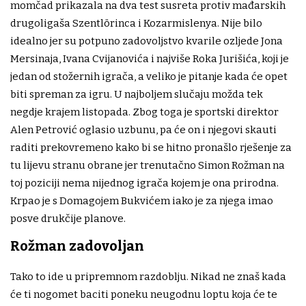
momčad prikazala na dva test susreta protiv mađarskih
drugoligaša Szentlörinca i Kozarmislenya. Nije bilo
idealno jer su potpuno zadovoljstvo kvarile ozljede Jona
Mersinaja, Ivana Cvijanovića i najviše Roka Jurišića, koji je
jedan od stožernih igrača, a veliko je pitanje kada će opet
biti spreman za igru. U najboljem slučaju možda tek
negdje krajem listopada. Zbog toga je sportski direktor
Alen Petrović oglasio uzbunu, pa će on i njegovi skauti
raditi prekovremeno kako bi se hitno pronašlo rješenje za
tu lijevu stranu obrane jer trenutačno Simon Rožman na
toj poziciji nema nijednog igrača kojem je ona prirodna.
Krpao je s Domagojem Bukvićem iako je za njega imao
posve drukčije planove.
Rožman zadovoljan
Tako to ide u pripremnom razdoblju. Nikad ne znaš kada
će ti nogomet baciti poneku neugodnu loptu koja će te