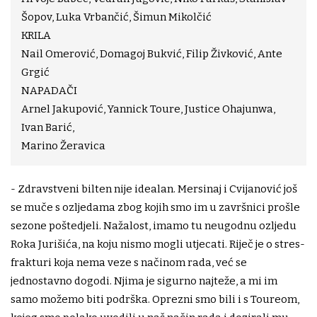
Šopov, Luka Vrbančić, Šimun Mikolčić
KRILA
Nail Omerović, Domagoj Bukvić, Filip Živković, Ante
Grgić
NAPADAČI
Arnel Jakupović, Yannick Toure, Justice Ohajunwa,
Ivan Barić,
Marino Žeravica
- Zdravstveni bilten nije idealan. Mersinaj i Cvijanović još
se muče s ozljedama zbog kojih smo im u završnici prošle
sezone poštedjeli. Nažalost, imamo tu neugodnu ozljedu
Roka Jurišića, na koju nismo mogli utjecati. Riječ je o stres-
frakturi koja nema veze s načinom rada, već se
jednostavno dogodi. Njima je sigurno najteže, a mi im
samo možemo biti podrška. Oprezni smo bili i s Toureom,