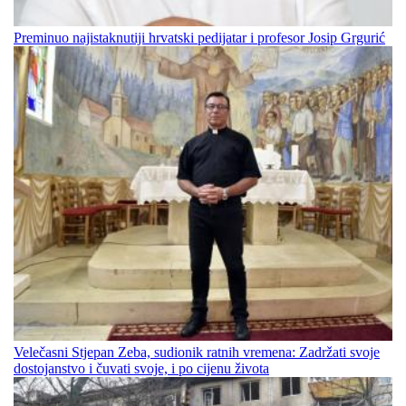
Preminuo najistaknutiji hrvatski pedijatar i profesor Josip Grgurić
Velečasni Stjepan Zeba, sudionik ratnih vremena: Zadržati svoje
dostojanstvo i čuvati svoje, i po cijenu života