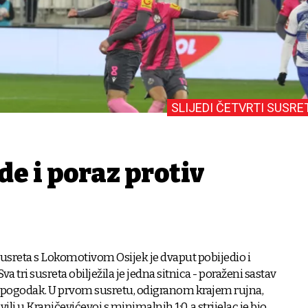
SLIJEDI ČETVRTI SUSRE
de i poraz protiv
usreta s Lokomotivom Osijek je dvaput pobijedio i
a tri susreta obilježila je jedna sitnica - poraženi sastav
ći pogodak. U prvom susretu, odigranom krajem rujna,
vili u Kranjčevićevoj s minimalnih 1:0, a strijelac je bio