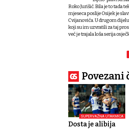
Roko Jurišić. Bila je to tada
mjeseca poslije Osijek je sla
Cvijanovića. U drugom dijelu
koji su im uzvratili za taj pr
već je trajala loša serija osje
Povezani 
SUPERVAŽNA UTAKMICA
Dosta je alibija