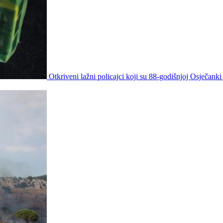
Otkriveni lažni policajci koji su 88-godišnjoj Osječanki