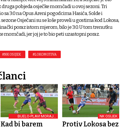
 tek druga pobjeda osječke momčadi u ovoj sezoni. Tri
vio sa 3:0 na Opus Areni pogodcima Hasića, Solde i
 sezone Osječani su se loše proveli u gostima kod Lokosa,
osinački poraz istom mjerom, bilo je 3:0. U tom trenutku
čke momčadi, jer joj je to bio peti uzastopni poraz.
#NK OSIJEK
#LOKOMOTIVA
članci
BIJELO-PLAVI MORAJU
NK OSIJEK
DOBITI
Kad bi barem
Protiv Lokosa bez