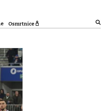
ne
Osmrtnice