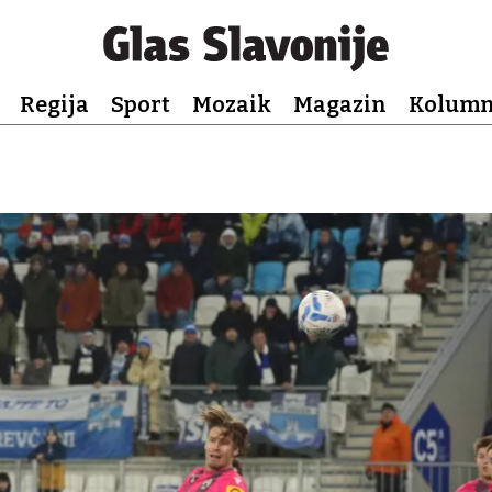
Regija
Sport
Mozaik
Magazin
Kolum