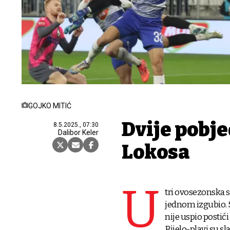
GOJKO MITIĆ
Dvije pobje
8.5.2025., 07:30
Dalibor Keler
Lokosa
U
tri ovosezonska s
jednom izgubio. Sv
nije uspio posti
Bijelo-plavi su sla