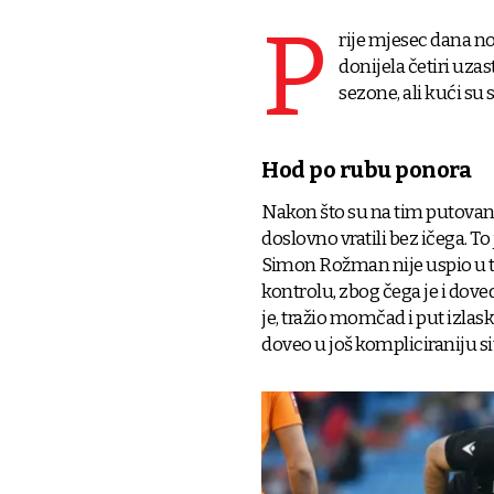
P
rije mjesec dana no
donijela četiri uza
sezone, ali kući su
Hod po rubu ponora
Nakon što su na tim putovanji
doslovno vratili bez ičega. To
Simon Rožman nije uspio u t
kontrolu, zbog čega je i dove
je, tražio momčad i put izlas
doveo u još kompliciraniju si