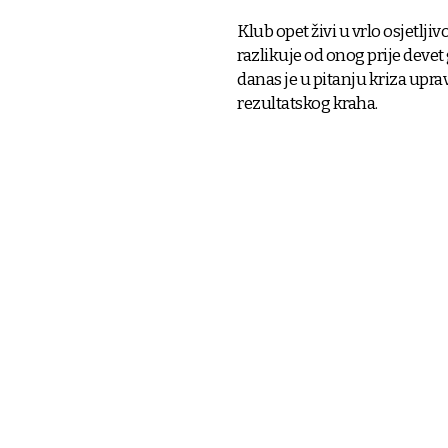
Klub opet živi u vrlo osjetlj
razlikuje od onog prije devet
danas je u pitanju kriza upra
rezultatskog kraha.