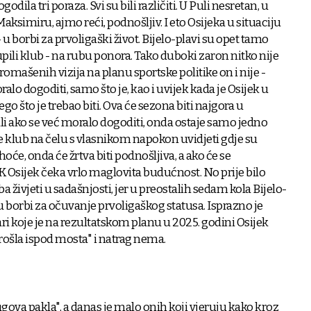
odila tri poraza. Svi su bili različiti. U Puli nesretan, u
aksimiru, ajmo reći, podnošljiv. I eto Osijeka u situaciju
- u borbi za prvoligaški život. Bijelo-plavi su opet tamo
upili klub - na rubu ponora. Tako duboki zaron nitko nije
romašenih vizija na planu sportske politike on i nije -
lo dogoditi, samo što je, kao i uvijek kada je Osijek u
ego što je trebao biti. Ova će sezona biti najgora u
li ako se već moralo dogoditi, onda ostaje samo jedno
ode klub na čelu s vlasnikom napokon uvidjeti gdje su
hoće, onda će žrtva biti podnošljiva, a ako će se
K Osijek čeka vrlo maglovita budućnost. No prije bilo
 živjeti u sadašnjosti, jer u preostalih sedam kola Bijelo-
 u borbi za očuvanje prvoligaškog statusa. Isprazno je
ari koje je na rezultatskom planu u 2025. godini Osijek
prošla ispod mosta" i natrag nema.
gova pakla", a danas je malo onih koji vjeruju kako kroz