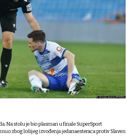
da. Na stolu je bio plasman u finale SuperSport
knuo zbog lošijeg izvođenja jedanaesteraca protiv Slaven