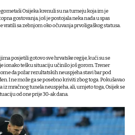
gometaši Osijeka krenuli su na turneju koja im je
stopna gostovanja, još je postojala neka nada u spas
 se vratili sa zebnjom oko očuvanja prvoligaškog statusa.
ma posjetili gotovo sve hrvatske regije, kući su se
 je ionako tešku situaciju učinilo još gorom. Trener
ome da požar rezultatskih neuspjeha stavi bar pod
den. I ne može ga se posebno kriviti zbog toga. Pokušavao
ka iz mračnog tunela neuspjeha, ali, umjeto toga, Osijek se
tuaciju od one prije 30-ak dana.