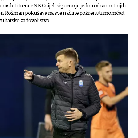
nas biti trener NK Osijek sigurno je jedna od samotnijih
imon Rožman pokušava na sve načine pokrenuti momčad,
zultatsko zadovoljstvo.