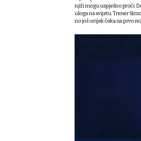
njih mogu uspješno proći. Da
uloga na svijetu. Trener S
no još uvijek čeka na prvo re