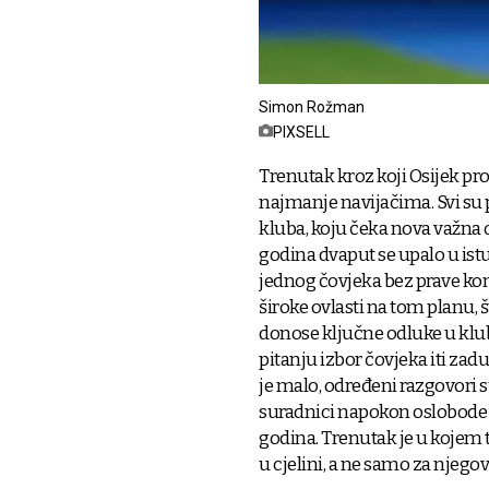
Simon Rožman
PIXSELL
Trenutak kroz koji Osijek pr
najmanje navijačima. Svi su p
kluba, koju čeka nova važna o
godina dvaput se upalo u ist
jednog čovjeka bez prave kon
široke ovlasti na tom planu, 
donose ključne odluke u klu
pitanju izbor čovjeka iti zad
je malo, određeni razgovori su 
suradnici napokon oslobode p
godina. Trenutak je u kojem t
u cjelini, a ne samo za njegov