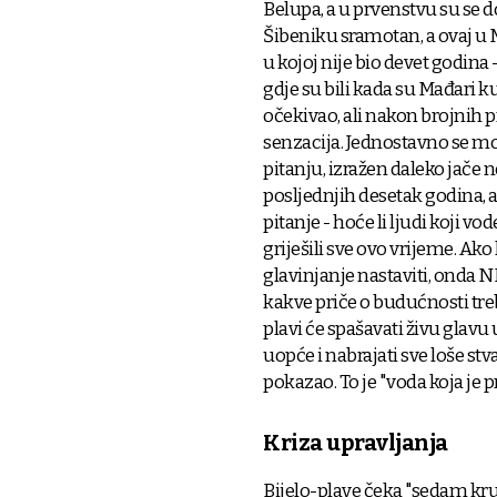
Belupa, a u prvenstvu su se dog
Šibeniku sramotan, a ovaj u M
u kojoj nije bio devet godina 
gdje su bili kada su Mađari k
očekivao, ali nakon brojnih p
senzacija. Jednostavno se mora
pitanju, izražen daleko jače n
posljednjih desetak godina, a
pitanje - hoće li ljudi koji v
griješili sve ovo vrijeme. Ako 
glavinjanje nastaviti, onda N
kakve priče o budućnosti treba
plavi će spašavati živu glavu
uopće i nabrajati sve loše stv
pokazao. To je "voda koja je 
Kriza upravljanja
Bijelo-plave čeka "sedam kru