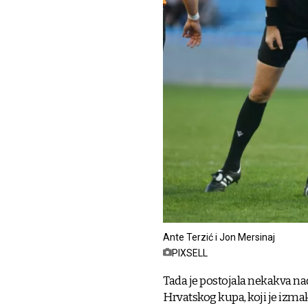
Ante Terzić i Jon Mersinaj
PIXSELL
Tada je postojala nekakva na
Hrvatskog kupa, koji je izma