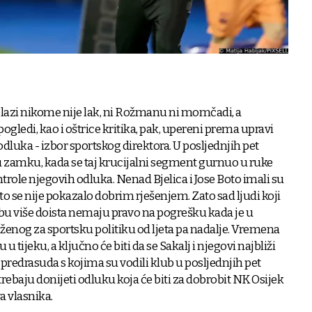
olazi nikome nije lak, ni Rožmanu ni momčadi, a
ogledi, kao i oštrice kritika, pak, upereni prema upravi
dluka - izbor sportskog direktora. U posljednjih pet
u zamku, kada se taj krucijalni segment gurnuo u ruke
trole njegovih odluka. Nenad Bjelica i Jose Boto imali su
što se nije pokazalo dobrim rješenjem. Zato sad ljudi koji
bu više doista nemaju pravo na pogrešku kada je u
uženog za sportsku politiku od ljeta pa nadalje. Vremena
u tijeku, a ključno će biti da se Sakalj i njegovi najbliži
redrasuda s kojima su vodili klub u posljednjih pet
rebaju donijeti odluku koja će biti za dobrobit NK Osijek
a vlasnika.