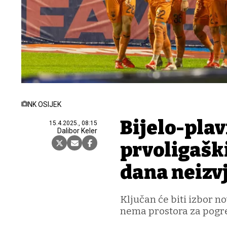
NK OSIJEK
Bijelo-plav
15.4.2025., 08:15
Dalibor Keler
prvoligaški
dana neizv
Ključan će biti izbor n
nema prostora za pogr