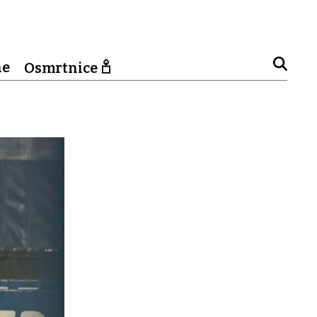
ne
Osmrtnice