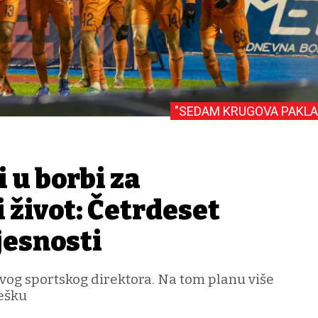
"SEDAM KRUGOVA PAKLA
i u borbi za
 život: Četrdeset
jesnosti
ovog sportskog direktora. Na tom planu više
ešku