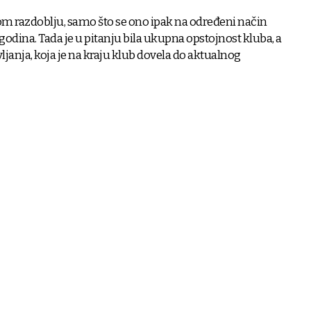
ivom razdoblju, samo što se ono ipak na određeni način
 godina. Tada je u pitanju bila ukupna opstojnost kluba, a
vljanja, koja je na kraju klub dovela do aktualnog