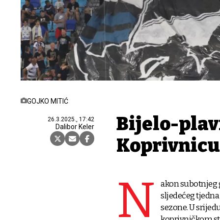
GOJKO MITIĆ
Bijelo-plav
26.3.2025., 17:42
Dalibor Keler
Koprivnicu
N
akon subotnjeg 
sljedećeg tjedna
sezone. U srijedu
koprivničkom sta