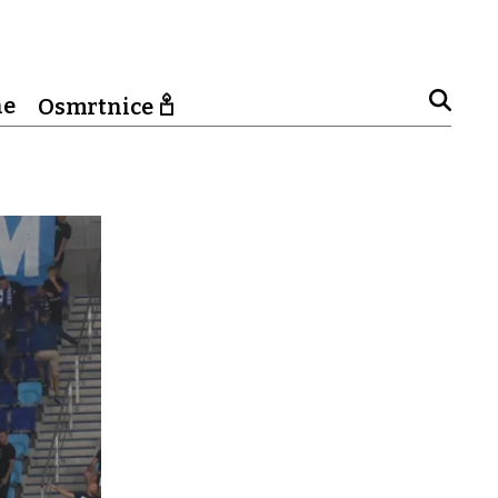
ne
Osmrtnice