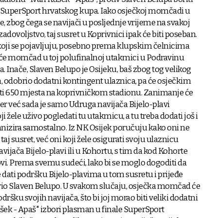
le SuperSport hrvatskog kupa. Iako osječkoj momčadi u
e, zbog čega se navijači u posljednje vrijeme na svakoj
adovoljstvo, taj susret u Koprivnici ipak će biti poseban.
oji se pojavljuju, posebno prema klupskim čelnicima
pa će momčad u toj polufinalnoj utakmici u Podravinu
ča. Inače, Slaven Belupo je Osijeku, baš zbog tog velikog
, odobrio dodatni kontingent ulaznica, pa će osječkim
ti 650 mjesta na koprivničkom stadionu. Zanimanje će
er već sada je samo Udruga navijača Bijelo-plavi
i žele uživo pogledati tu utakmicu, a tu treba dodati još i
nizira samostalno. Iz NK Osijek poručuju kako oni ne
aj susret, već oni koji žele osigurati svoju ulaznicu
navijača Bijelo-plavi ili u Kohortu, s tim da kod Kohorte
vi. Prema svemu sudeći, lako bi se moglo dogoditi da
le dati podršku Bijelo-plavima u tom susretu i prijeđe
brio Slaven Belupo. U svakom slučaju, osječka momčad će
ršku svojih navijača, što bi joj morao biti veliki dodatni
ušek - Apaš" izbori plasman u finale SuperSport