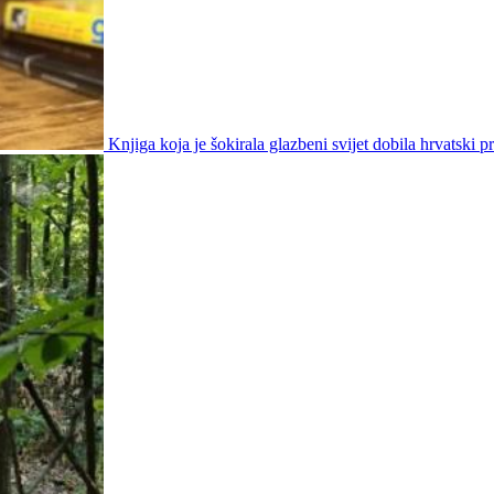
Knjiga koja je šokirala glazbeni svijet dobila hrvatski p