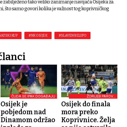
e zabilježeno tako veliko zanimanje navijača Osijeka za
i, što samo govori kolika je važnost tog koprivničkog
VATSKI KUP
#NK OSIJEK
#SLAVEN BELUPO
članci
ČUDA SE IPAK DOGAĐAJU
ŽDRIJEB PAROVA
POLUFINALA
Osijek je
Osijek do finala
pobjedom nad
mora preko
Dinamom održao
Koprivnice. Želja