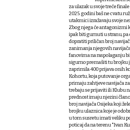
za ulazak u svoje treće fina
2025. godini baš ne cvatu ruž
utakmici izražavaju svoje nez
Zbog njega će antagonizmi k
ipak biti gurnuti u stranu, 
dopratiti priličan broj navija
zanimanja njegovih navijača
fanovima na raspolaganju bi
sigurno premašiti tu brojku j
zaprimila 400 prijava onih koj
Kohortu, koja putovanje orga
primaju zahtjeve navijača za t
trebaju se prijaviti ili Klubu 
prednost imaju njezini člano
broj navijača Osijeka koji že
brojku ulaznica koje je odo
u tom susretu imati veliku pod
poticaj da na terenu "Ivan K