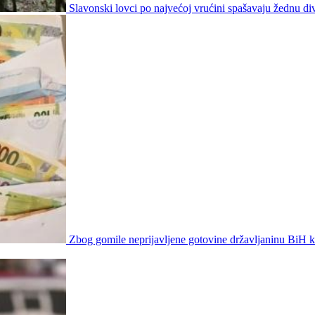
Slavonski lovci po najvećoj vrućini spašavaju žednu div
Zbog gomile neprijavljene gotovine državljaninu BiH 