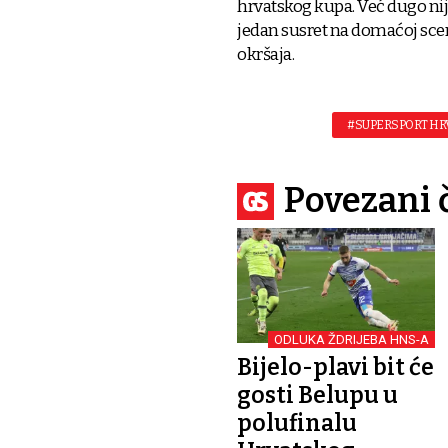
hrvatskog kupa. Već dugo nij
jedan susret na domaćoj scen
okršaja.
#SUPERSPORT HR
Povezani 
ODLUKA ŽDRIJEBA HNS-A
Bijelo-plavi bit će
gosti Belupu u
polufinalu