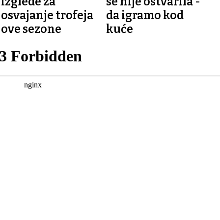
izglede za
se nije ostvarila -
osvajanje trofeja
da igramo kod
ove sezone
kuće