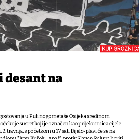
KUP GROZNIC
i desant na
gostovanja u Puli nogometaše Osijeka sredinom
 očekuje susret koji je označen kao prijelomnica cijele
, 2. travnja, s početkom u 17 sati Bijelo-plavi će se na
dionu "Ivan Kušek - Apaš", protiv Slaven Belupa boriti