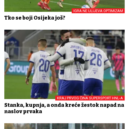
IGRA NE ULIJEVA OPTIMIZAM
Tko se boji Osijeka još?
KRAJ PRVOG ČINA SUPERSPORT HNL-A
Stanka, kupnja, a onda kreće žestok napad na
naslov prvaka