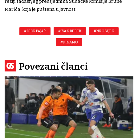
režiji tadašnjeg predsjednika Sudačke komisije Brune
Marića, koja je puštena u javnost.
#IGOR PAJAČ
#IVAN BEBEK
#NK OSIJEK
#DINAMO
Povezani članci