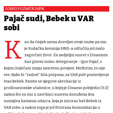
DOBRO POZNATA EKIPA
Pajač sudi, Bebek u VAR
sobi
K
ao da Osijek nema dovoljno svoje muke pa mu
je Sudačka komisija HNS-a odlučila još malo
zagorčati život. Za nedjeljni susret s Dinamom
kao glavni sudac delegiran je - Igor Pajač, s
kojim Osiječani imaju nesretnu povijest. Međutim, to nije
sve. Kako bi “radost” bila potpuna, za VAR pult postavljen je
Ivan Bebek. Pamte se njegove akrobacije iz
prošlosezonske utakmice, u kojoj je Dinamo pobijedio (3:2)
nakon što su mu u završnici susreta dosuđena dva
sumnjiva kaznena udarca, koja je inicirao baš Bebek iz
VAR sobe, a nakon toga je još frizirana komunikacija u