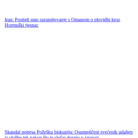
Iran: Postigli smo razumijevanje s Omanom o plovidbi kroz
Hormuški tjesnac
Skandal potresa Požešku biskupiju: Osumnjičeni svećenik udaljen
iz službe tek nakon što je slučaj dospio u javnost