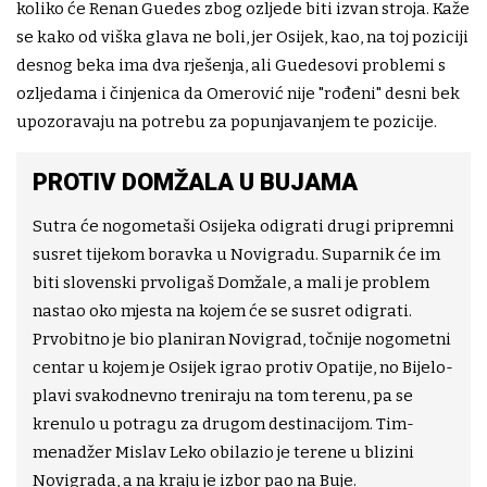
koliko će Renan Guedes zbog ozljede biti izvan stroja. Kaže
se kako od viška glava ne boli, jer Osijek, kao, na toj poziciji
desnog beka ima dva rješenja, ali Guedesovi problemi s
ozljedama i činjenica da Omerović nije "rođeni" desni bek
upozoravaju na potrebu za popunjavanjem te pozicije.
PROTIV DOMŽALA U BUJAMA
Sutra će nogometaši Osijeka odigrati drugi pripremni
susret tijekom boravka u Novigradu. Suparnik će im
biti slovenski prvoligaš Domžale, a mali je problem
nastao oko mjesta na kojem će se susret odigrati.
Prvobitno je bio planiran Novigrad, točnije nogometni
centar u kojem je Osijek igrao protiv Opatije, no Bijelo-
plavi svakodnevno treniraju na tom terenu, pa se
krenulo u potragu za drugom destinacijom. Tim-
menadžer Mislav Leko obilazio je terene u blizini
Novigrada, a na kraju je izbor pao na Buje.