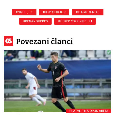
#NK OSIJEK
#HRVOJE BABEC
#TIAGO DANTAS
#RENAN GUEDES
#FEDERICO COPPITELLI
Povezani članci
IZ LATVIJE NA OPUS ARENU