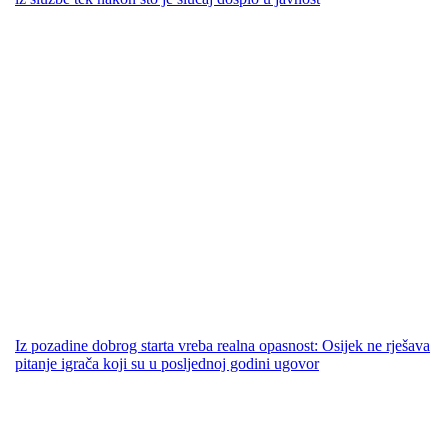
Iz pozadine dobrog starta vreba realna opasnost: Osijek ne rješava
pitanje igrača koji su u posljednoj godini ugovor