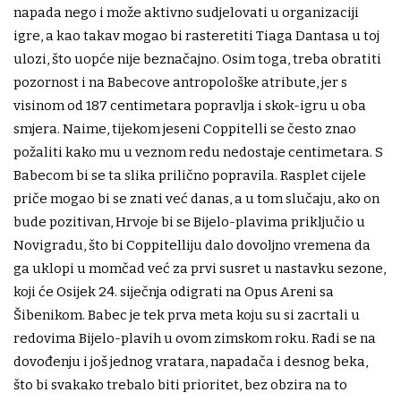
napada nego i može aktivno sudjelovati u organizaciji
igre, a kao takav mogao bi rasteretiti Tiaga Dantasa u toj
ulozi, što uopće nije beznačajno. Osim toga, treba obratiti
pozornost i na Babecove antropološke atribute, jer s
visinom od 187 centimetara popravlja i skok-igru u oba
smjera. Naime, tijekom jeseni Coppitelli se često znao
požaliti kako mu u veznom redu nedostaje centimetara. S
Babecom bi se ta slika prilično popravila. Rasplet cijele
priče mogao bi se znati već danas, a u tom slučaju, ako on
bude pozitivan, Hrvoje bi se Bijelo-plavima priključio u
Novigradu, što bi Coppitelliju dalo dovoljno vremena da
ga uklopi u momčad već za prvi susret u nastavku sezone,
koji će Osijek 24. siječnja odigrati na Opus Areni sa
Šibenikom. Babec je tek prva meta koju su si zacrtali u
redovima Bijelo-plavih u ovom zimskom roku. Radi se na
dovođenju i još jednog vratara, napadača i desnog beka,
što bi svakako trebalo biti prioritet, bez obzira na to