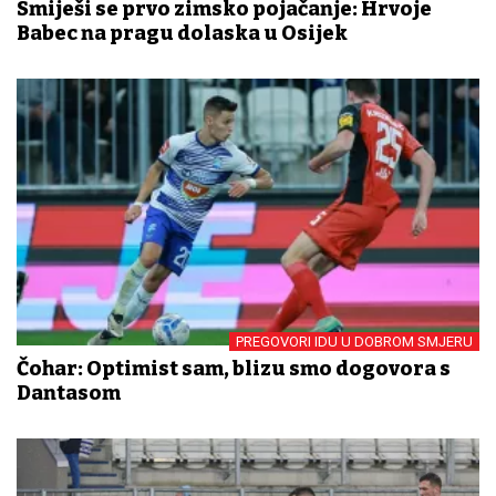
Smiješi se prvo zimsko pojačanje: Hrvoje
Babec na pragu dolaska u Osijek
PREGOVORI IDU U DOBROM SMJERU
Čohar: Optimist sam, blizu smo dogovora s
Dantasom