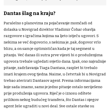
Dantas šlag na kraju?
Paralelno s planovima za pojačavanje momčadi od
dolaska u Novigrad direktor Vladimir Čohar obavlja
razgovore s igračima kojima na ljeto istječu ugovori. S
nekima se već dogovorio, s nekima je, pak, dogovor vrlo
blizu, a on sam je optimističan kada je taj segment u
pitanju. Već danas ili sutra prve vijesti bi o produženjima
ugovora trebale ugledati svjetlo dana. Ipak, ono najvažnije
pitanje, zadržavanja Tiaga Dantasa, rasplet bi trebalo
imati krajem ovog tjedna. Naime, u četvrtak bi u Novigrad
trebao aterirati Dantasov agent. Prema informacijama
koje sada imamo, samo je jedno pitanje ostalo neriješeno
prije produženja ugovora. Riječ je o iznosu odštete
prilikom nekog budućeg transfera, što Dantas i njegov
agent žele ugraditi u novi deal. Sve ostale stavke su