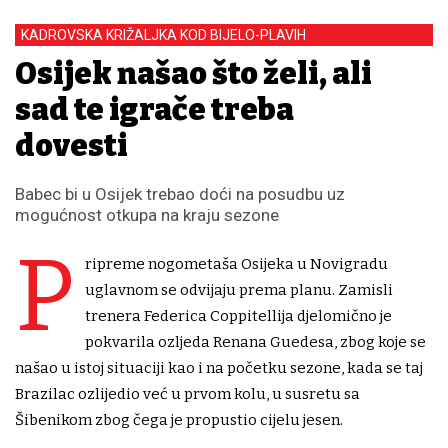
KADROVSKA KRIŽALJKA KOD BIJELO-PLAVIH
Osijek našao što želi, ali
sad te igrače treba
dovesti
Babec bi u Osijek trebao doći na posudbu uz
mogućnost otkupa na kraju sezone
P
ripreme nogometaša Osijeka u Novigradu
uglavnom se odvijaju prema planu. Zamisli
trenera Federica Coppitellija djelomično je
pokvarila ozljeda Renana Guedesa, zbog koje se
našao u istoj situaciji kao i na početku sezone, kada se taj
Brazilac ozlijedio već u prvom kolu, u susretu sa
Šibenikom zbog čega je propustio cijelu jesen.