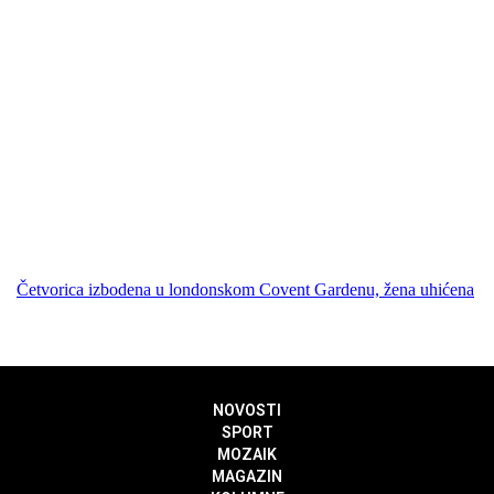
Četvorica izbodena u londonskom Covent Gardenu, žena uhićena
NOVOSTI
SPORT
MOZAIK
MAGAZIN