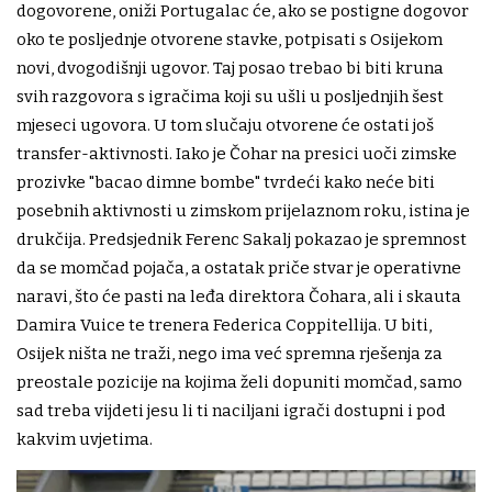
dogovorene, oniži Portugalac će, ako se postigne dogovor
oko te posljednje otvorene stavke, potpisati s Osijekom
novi, dvogodišnji ugovor. Taj posao trebao bi biti kruna
svih razgovora s igračima koji su ušli u posljednjih šest
mjeseci ugovora. U tom slučaju otvorene će ostati još
transfer-aktivnosti. Iako je Čohar na presici uoči zimske
prozivke "bacao dimne bombe" tvrdeći kako neće biti
posebnih aktivnosti u zimskom prijelaznom roku, istina je
drukčija. Predsjednik Ferenc Sakalj pokazao je spremnost
da se momčad pojača, a ostatak priče stvar je operativne
naravi, što će pasti na leđa direktora Čohara, ali i skauta
Damira Vuice te trenera Federica Coppitellija. U biti,
Osijek ništa ne traži, nego ima već spremna rješenja za
preostale pozicije na kojima želi dopuniti momčad, samo
sad treba vijdeti jesu li ti naciljani igrači dostupni i pod
kakvim uvjetima.