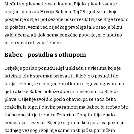
Međutim, glavna tema u kampu Bijelo-plavih sada je
mogući dolazak Hrvoja Babeca. Taj 25-godišnjak koji
posljednje dvije i pol sezone nosi dres latvijske Rige trebao
bi pojačati vezni red osječkog prvoligaša. Posao je blizu
zaključenja, ali dok nema konačne potvrde, nije uputno
priču smatrati završenom.
Babec - posudba s otkupom
Osijek je poslao ponudu Rigi u skladu s uvjetima koje je
latvijski klub spreman prihvatiti. Riječ je o posudbi do
kraja sezone, te o mogućem otkupu njegova ugovora na
ljeto ako se Babec pokaže dobrim rješenjem za Bijelo-
plave. Osijek je svoj dio posla obavio, pa se sada čeka
reakcija iz Rige. Po svim parametrima Babec bi trebao biti
točno ono što je treneru Federicu Coppitelliju znalo
nedostajati jesenas. Riječ je o igraču koji pokriva poziciju
zadnjeg veznog i koji nije samo razbijač suparničkih