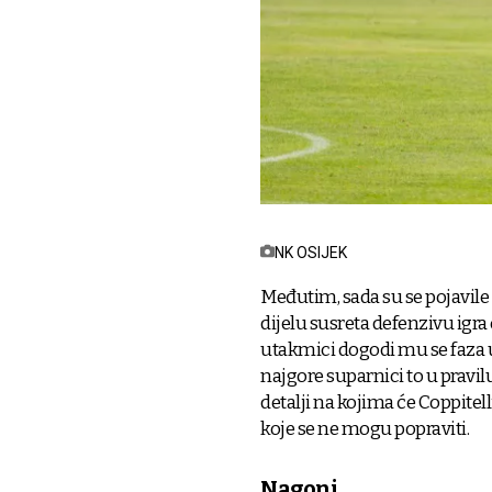
NK OSIJEK
Međutim, sada su se pojavil
dijelu susreta defenzivu igra
utakmici dogodi mu se faza u 
najgore suparnici to u pravil
detalji na kojima će Coppitell
koje se ne mogu popraviti.
Nagoni