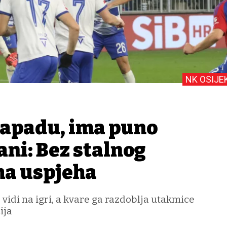
NK OSIJE
 napadu, ima puno
rani: Bez stalnog
ma uspjeha
 vidi na igri, a kvare ga razdoblja utakmice
ija