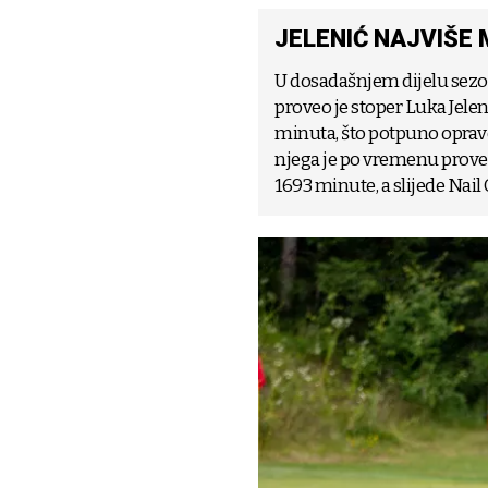
JELENIĆ NAJVIŠE 
U dosadašnjem dijelu sezo
proveo je stoper Luka Jele
minuta, što potpuno opravd
njega je po vremenu proved
1693 minute, a slijede Nail