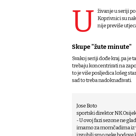
U
živanje u seriji p
Koprivnici su nak
nije previše utj
Skupe "žute minute"
Svakoj seriji dođe kraj, pa je 
trebaju koncentrirati na zapo
to je više posljedica lošeg s
sad to treba nadoknađivati.
Jose Boto
sportski direktor NK Osije
- U ovoj fazi sezone ne gla
imamo za momčadima iz vrh
izgubili smo neke bodove ko