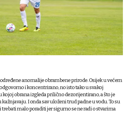
e određene anomalije obrambene prirode. Osijek u većem
 odgovorno i koncentrirano, no isto tako u svakoj
kojoj obrana izgleda prilično dezorijentirano, a što je
u kažnjavaju. I onda sav uloženi trud padne u vodu. To su
i trebati malo poraditi jer sigurno se ne radi o stvarima