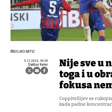
GOJKO MITIĆ
Nije sve u
5.12.2024., 06:00
Dalibor Keler
toga i u ob
fokusa ne
Coppitellijev se rukopis
kada padne koncentrac