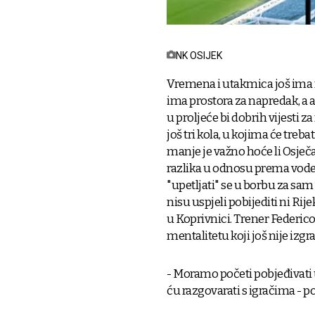
NK OSIJEK
Vremena i utakmica još ima n
ima prostora za napredak, a a
u proljeće bi dobrih vijesti za
još tri kola, u kojima će trebat
manje je važno hoće li Osječani
razlika u odnosu prema vodeć
"upetljati" se u borbu za sam 
nisu uspjeli pobijediti ni Rij
u Koprivnici. Trener Federic
mentalitetu koji još nije izgr
- Moramo početi pobjeđivati 
ću razgovarati s igračima - p