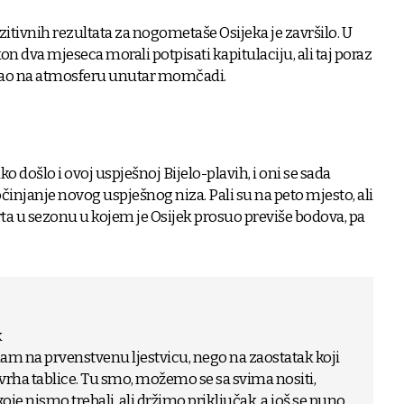
ozitivnih rezultata za nogometaše Osijeka je završilo. U
on dva mjeseca morali potpisati kapitulaciju, ali taj poraz
ecao na atmosferu unutar momčadi.
tako došlo i ovoj uspješnoj Bijelo-plavih, i oni se sada
činjanje novog uspješnog niza. Pali su na peto mjesto, ali
tarta u sezonu u kojem je Osijek prosuo previše bodova, pa
k
dam na prvenstvenu ljestvicu, nego na zaostatak koji
a tablice. Tu smo, možemo se sa svima nositi,
je nismo trebali, ali držimo priključak, a još se puno