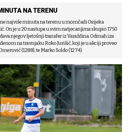
MINUTA NA TERENU
ne najviše minuta na terenu u momčadi Osijeka
nić. On je u 20 nastupa u svim natjecanjima skupio 1750
ava njegov ljetošnji transfer iz Varaždina. Odmah iza
enom na travnjaku Roko Jurišić, koji je u akciji proveo
 Omerović (1288), te Marko Soldo (1274).