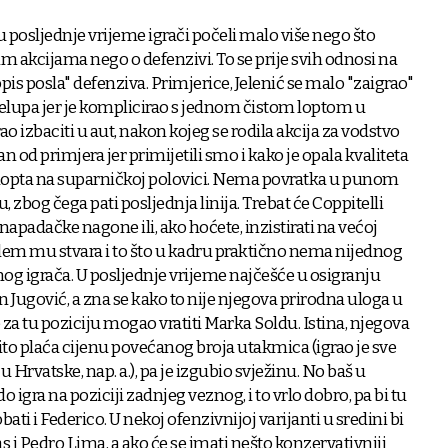
 posljednje vrijeme igrači počeli malo više nego što
m akcijama nego o defenzivi. To se prije svih odnosi na
"opis posla" defenziva. Primjerice, Jelenić se malo "zaigrao"
elupa jer je komplicirao s jednom čistom loptom u
 izbaciti u aut, nakon kojeg se rodila akcija za vodstvo
n od primjera jer primijetili smo i kako je opala kvaliteta
 lopta na suparničkoj polovici. Nema povratka u punom
, zbog čega pati posljednja linija. Trebat će Coppitelli
padačke nagone ili, ako hoćete, inzistirati na većoj
lem mu stvara i to što u kadru praktično nema nijednog
og igrača. U posljednje vrijeme najčešće u osigranju
 Jugović, a zna se kako to nije njegova prirodna uloga u
a tu poziciju mogao vratiti Marka Soldu. Istina, njegova
to plaća cijenu povećanog broja utakmica (igrao je sve
 Hrvatske, nap. a.), pa je izgubio svježinu. No baš u
igra na poziciji zadnjeg veznog, i to vrlo dobro, pa bi tu
 i Federico. U nekoj ofenzivnijoj varijanti u sredini bi
s i Pedro Lima, a ako će se imati nešto konzervativniji