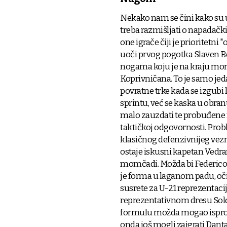
Nekako nam se čini kako su u
treba razmišljati o napadački
one igrače čiji je prioritetni 
uoči prvog pogotka Slaven B
nogama koju je na kraju morao
Koprivničana. To je samo jeda
povratne trke kada se izgubi
sprintu, već se kaska u obranu
malo zauzdati te probuđene na
taktičkoj odgovornosti. Prob
klasičnog defenzivnijeg vezn
ostaje iskusni kapetan Vedran
momčadi. Možda bi Federico z
je forma u laganom padu, oči
susrete za U-21 reprezentaciju
reprezentativnom dresu Soldo 
formulu možda mogao isprobati
onda još mogli zaigrati Danta