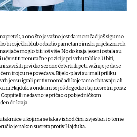
apretek, a ono što je važno jest da momčad još sigurno
ko bi osječki klub odradio pametan zimski prijelazni rok,
 navijače moglo biti još više. No do kraja jeseni ostala su
i učvrstiti trenutačne pozicije pri vrhu tablice. U biti,
 završiti prvi dio sezone četvrti ili peti, važnije je da se
em trojcu ne povećava. Bijelo-plavi su imali priliku
vrh jer su igrali protiv momčadi koje tamo obitavaju, ali
eku ni Hajduk, a onda im se još dogodio i taj nesretni poraz
o Coppitelli nedavno je pričao o pobjedničkom
ađen do kraja.
utakmice u kojima se takav ishod čini izvjestan i o tome
oručio je nakon susreta protiv Hajduka.