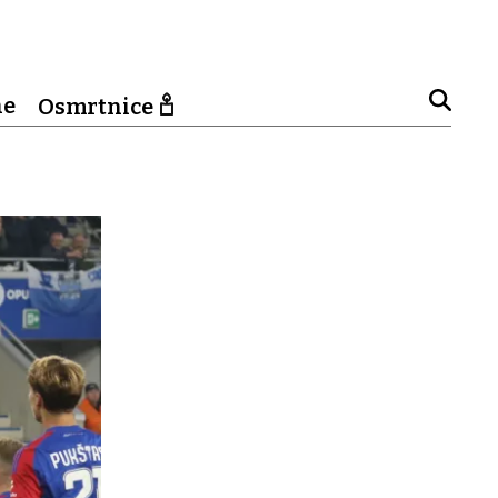
ne
Osmrtnice