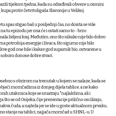
lazili tijekom tjedna, kada su odrađivali obveze u osmini
kupa protiv četvrtoligaša Slavonije u Velikoj.
u spas stigao baš u posljednji čas, no doista se više
a tu epizodu jer ona će i ostati samo to - brzo
mala željeni kraj. Međutim, ono što nikako nije bilo dobro
a potrošnja energije i živaca, što sigurno nije bilo
kve god one bile i kakav god suparnik bio, ostvarene u
 sobom donose dobre stvari.
posebno s obzirom na trenutak u kojem se nalaze, kada se
objeći momčadima iz donjeg dijela tablice, a ne kako
 onih utakmica koje se smatraju "najlakšima, ali i
 što se od Osijeka, čije prezentacije prilično osciliraju,
kva čuda, a najteža jer se ide u goste aktualnom prvaku,
ačno stanje na tablici, najjača momčad u SHNL-u. U