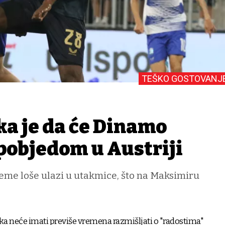
TEŠKO GOSTOVANJ
ka je da će Dinamo
 pobjedom u Austriji
jeme loše ulazi u utakmice, što na Maksimiru
a neće imati previše vremena razmišljati o "radostima"