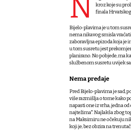
N
kroz koje su pro
finala Hrvatskog 
Bijelo-plavima je u tom susret
nema nikavog smisla vraćati n
zaboravljna epizoda koja je i
u tom susretu jest prekomjern
planirano. No pobjede, ma ka
službenom susretu uvijek sa
Nema predaje
Pred Bijelo-plavima je sad, 
više razmišlja o tome kako p
napasti one iz vrha, jedna od
najtežima". Najlakša zbog toga
na Maksimiru ne očekuju nika
koji je, bez obzira na trenut