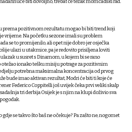
dahnuće biti dovoljno, trebat će težak momčadski rad.
 prema pozitivnom rezultatu mogao bi biti trend koji
nje vrijeme. Na početku sezone imali su problem
a se to promijenilo, ali opet nije dobro jer osječka
e ulazi u utakmice, pa je redovito prisiljena loviti
" ulazak u susret s Dinamom, u kojem bi se rano
o otežao ionako tešku misiju potrage za pozitivnim
nedjelju potrebna maksimalna koncentracija od prvog
že bude imao aktivan rezultat, Modri će biti ti koje će
rener Federico Coppitelli još uvijek čeka prvi veliki skalp
dašnja tri derbija Osijek je s njim na klupi doživio sva
n pogodak.
o gdje se takvo što baš ne očekuje? Pa zašto ne, nogomet