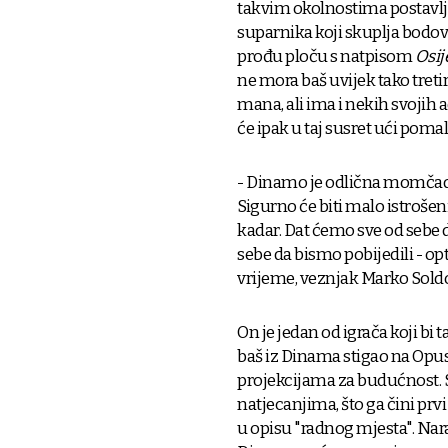
takvim okolnostima postavlja
suparnika koji skuplja bodov
prođu ploču s natpisom
Osij
ne mora baš uvijek tako treti
mana, ali ima i nekih svojih 
će ipak u taj susret ući pom
- Dinamo je odlična momčad, 
Sigurno će biti malo istrošeni
kadar. Dat ćemo sve od sebe
sebe da bismo pobijedili - o
vrijeme, veznjak Marko Soldo
On je jedan od igrača koji bi
baš iz Dinama stigao na Opus
projekcijama za budućnost. S
natjecanjima, što ga čini prv
u opisu "radnog mjesta". Nara