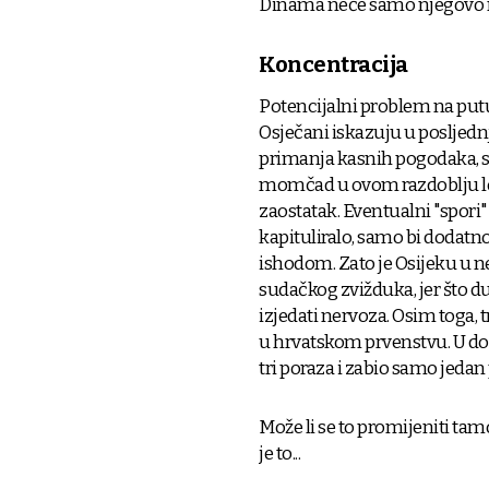
Dinama neće samo njegovo na
Koncentracija
Potencijalni problem na putu
Osječani iskazuju u posljed
primanja kasnih pogodaka, sad
momčad u ovom razdoblju lošij
zaostatak. Eventualni "spori
kapituliralo, samo bi dodatn
ishodom. Zato je Osijeku u 
sudačkog zvižduka, jer što du
izjedati nervoza. Osim toga, t
u hrvatskom prvenstvu. U dosa
tri poraza i zabio samo jeda
Može li se to promijeniti tam
je to...