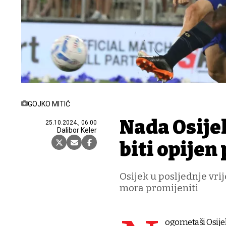
GOJKO MITIĆ
Nada Osije
25.10.2024., 06:00
Dalibor Keler
biti opijen
Osijek u posljednje vri
mora promijeniti
ogometaši Osijek