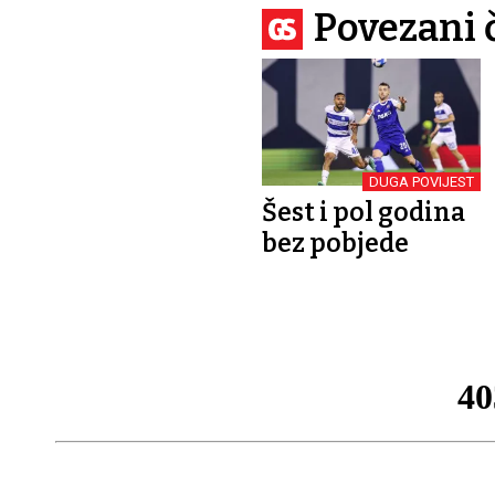
Povezani 
DUGA POVIJEST
Šest i pol godina
bez pobjede