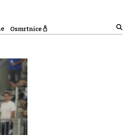
ne
Osmrtnice