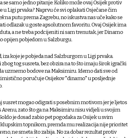
 se samo jedno pitanje: Koliko može ovaj Osijek protiv
e u Ligi prvaka? Naprvu će svi oplakati Osječane čim
ek
na putu prema Zagrebu, no iskustva nas uče kako se
rati odlazak u goste apsolutnom favoritu. Ovaj Osijek ima
aduta, a ne treba podcijeniti ni sam trenutak, jer Dinamo
alo opijen pobjedom u Salzburgu.
iza koje je pobjeda nad Salzburgom u Ligi prvaka.
 zbog tog susreta, bez obzira na to što imaju širok igrački
 da uzmemo bodove na Maksimiru. Idemo dati sve od
ptimistično poručuje Osijekov "dinamo" u posljednje
.
 taj susret mogao odigrati s posebnim motivom jer je ljetos
 Arenu, zato što ga na Maksimiru nisu vidjeli u svojim
oldo je dosad zabio pet pogodaka za Osijek u svim
i klupskim topnikom, premda mu realizacija nije prioritet
vno, ne smeta što zabija. No za dobar rezultat protiv