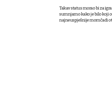
Takav status morao bi za igra
sumnjamo kako je bilo koji o
najneuspješnije momčadi ot