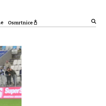
ne
Osmrtnice