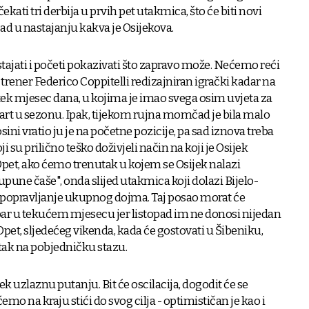
čekati tri derbija u prvih pet utakmica, što će biti novi
d u nastajanju kakva je Osijekova.
tajati i početi pokazivati što zapravo može. Nećemo reći
r trener Federico Coppitelli redizajniran igrački kadar na
ek mjesec dana, u kojima je imao svega osim uvjeta za
tart u sezonu. Ipak, tijekom rujna momčad je bila malo
ini vratio ju je na početne pozicije, pa sad iznova treba
i su prilično teško doživjeli način na koji je Osijek
 Opet, ako ćemo trenutak u kojem se Osijek nalazi
pune čaše", onda slijed utakmica koji dolazi Bijelo-
popravljanje ukupnog dojma. Taj posao morat će
 bar u tekućem mjesecu jer listopad im ne donosi nijedan
et, sljedećeg vikenda, kada će gostovati u Šibeniku,
atak na pobjedničku stazu.
 uzlaznu putanju. Bit će oscilacija, dogodit će se
emo na kraju stići do svog cilja - optimističan je kao i