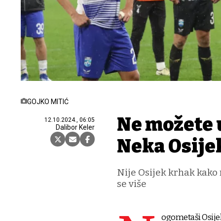
GOJKO MITIĆ
Ne možete 
12.10.2024., 06:05
Dalibor Keler
Neka Osije
Nije Osijek krhak kako 
se više
ogometaši Osije