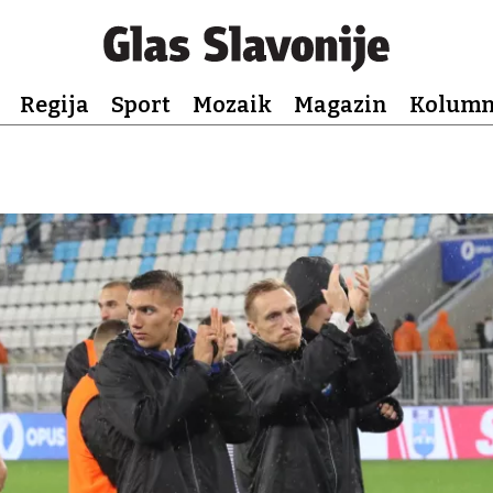
Regija
Sport
Mozaik
Magazin
Kolum