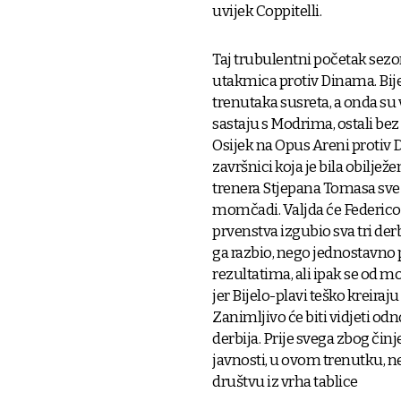
uvijek Coppitelli.
Taj trubulentni početak sezon
utakmica protiv Dinama. Bijel
trenutaka susreta, a onda su
sastaju s Modrima, ostali bez
Osijek na Opus Areni protiv 
završnici koja je bila obilj
trenera Stjepana Tomasa sve 
momčadi. Valjda će Federico b
prvenstva izgubio sva tri derb
ga razbio, nego jednostavno p
rezultatima, ali ipak se od 
jer Bijelo-plavi teško kreiraju
Zanimljivo će biti vidjeti od
derbija. Prije svega zbog čin
javnosti, u ovom trenutku, n
društvu iz vrha tablice