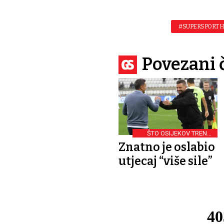
#SUPERSPORT 
Povezani 
ŠTO OSIJEKOV TRENER
SPREMA ZA SUSRET U
Znatno je oslabio
KOPRIVNICI
utjecaj “više sile”