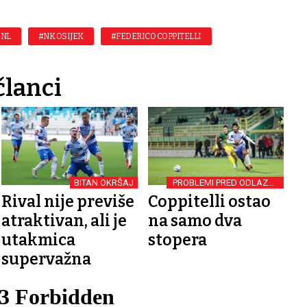
HNL
#NK OSIJEK
#FEDERICO COPPITELLI
članci
BITAN OKRŠAJ
PROBLEMI PRED ODLAZAK
NA MAKSIMIR
Rival nije previše
Coppitelli ostao
atraktivan, ali je
na samo dva
utakmica
stopera
supervažna