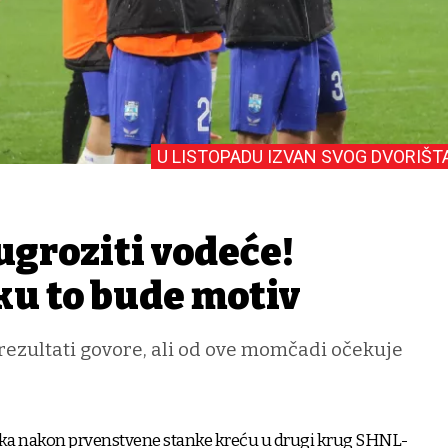
U LISTOPADU IZVAN SVOG DVORIŠT
ugroziti vodeće!
ku to bude motiv
rezultati govore, ali od ove momčadi očekuje
ka nakon prvenstvene stanke kreću u drugi krug SHNL-