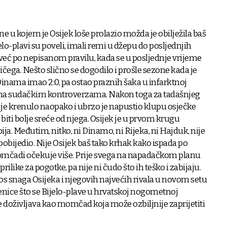
e u kojem je Osijek loše prolazio možda je obilježila baš
o-plavi su poveli, imali remi u džepu do posljednjih
 već po nepisanom pravilu, kada se u posljednje vrijeme
 ičega. Nešto slično se dogodilo i prošle sezone kada je
Dinama imao 2:0, pa ostao praznih šaka u infarktnoj
ežena sudačkim kontroverzama. Nakon toga za tadašnjeg
je krenulo naopako i ubrzo je napustio klupu osječke
iti bolje sreće od njega. Osijek je u prvom krugu
ija. Međutim, nitko, ni Dinamo, ni Rijeka, ni Hajduk, nije
obijedio. Nije Osijek baš tako krhak kako ispada po
momčadi očekuje više. Prije svega na napadačkom planu
 prilike za pogotke, pa nije ni čudo što ih teško i zabijaju.
nos snaga Osijeka i njegovih najvećih rivala u novom setu
jenice što se Bijelo-plave u hrvatskoj nogometnoj
e doživljava kao momčad koja može ozbiljnije zaprijetiti