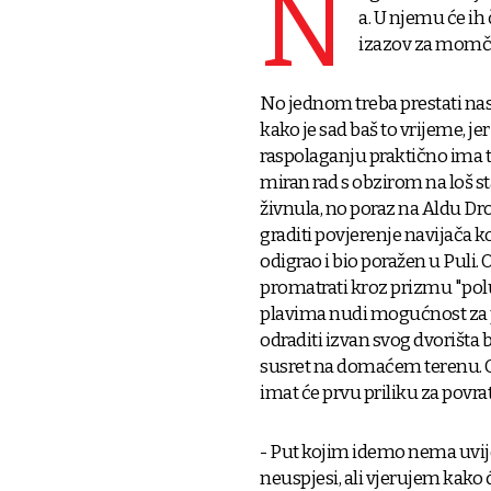
N
a. U njemu će ih 
izazov za momča
No jednom treba prestati nas
kako je sad baš to vrijeme, je
raspolaganju praktično ima t
miran rad s obzirom na loš s
živnula, no poraz na Aldu Dros
graditi povjerenje navijača koj
odigrao i bio poražen u Puli.
promatrati kroz prizmu "polu
plavima nudi mogućnost za 
odraditi izvan svog dvorišta
susret na domaćem terenu. Op
imat će prvu priliku za povr
- Put kojim idemo nema uvijek
neuspjesi, ali vjerujem kako ć