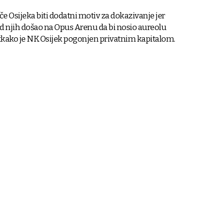
če Osijeka biti dodatni motiv za dokazivanje jer
d njih došao na Opus Arenu da bi nosio aureolu
kako je NK Osijek pogonjen privatnim kapitalom.