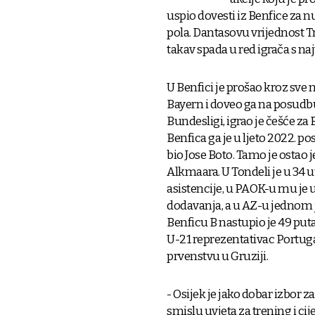
uspio dovesti iz Benfice za 
pola. Dantasovu vrijednost T
takav spada u red igrača s na
U Benfici je prošao kroz sve
Bayern i doveo ga na posudbu
Bundesligi, igrao je češće za
Benfica ga je u ljeto 2022. po
bio Jose Boto. Tamo je osta
Alkmaara. U Tondeli je u 34 u
asistencije, u PAOK-u mu je 
dodavanja, a u AZ-u jednom je 
Benficu B nastupio je 49 puta i
U-21 reprezentativac Portug
prvenstvu u Gruziji.
- Osijek je jako dobar izbor 
smislu uvjeta za trening i c