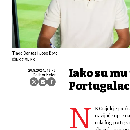
Tiago Dantas i Jose Boto
NK OSIJEK
Iako su mu 
29.8.2024., 19:45
Dalibor Keler
Portugalac
N
K Osijek je pred
navijače upozna
mladog portugals
akcije koju je pr