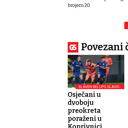
brojem 20.
Povezani 
SLAVEN BELUPO SLAVIO S
3-2
Osječani u
dvoboju
preokreta
poraženi u
Koprivnici