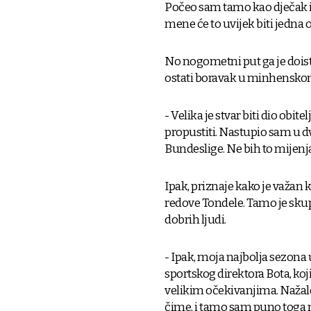
Počeo sam tamo kao dječak 
mene će to uvijek biti jedna 
No nogometni put ga je doist
ostati boravak u minhensko
- Velika je stvar biti dio obit
propustiti. Nastupio sam u 
Bundeslige. Ne bih to mijenja
Ipak, priznaje kako je važan
redove Tondele. Tamo je skup
dobrih ljudi.
- Ipak, moja najbolja sezona 
sportskog direktora Bota, ko
velikim očekivanjima. Nažalos
čime, i tamo sam puno toga na