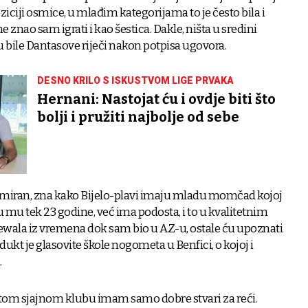
oziciji osmice, u mlađim kategorijama to je često bila i
e znao sam igrati i kao šestica. Dakle, ništa u sredini
su bile Dantasove riječi nakon potpisa ugovora.
DESNO KRILO S ISKUSTVOM LIGE PRVAKA
Hernani: Nastojat ću i ovdje biti što
bolji i pružiti najbolje od sebe
ormiran, zna kako Bijelo-plavi imaju mladu momčad kojoj
su mu tek 23 godine, već ima podosta, i to u kvalitetnim
ala iz vremena dok sam bio u AZ-u, ostale ću upoznati
dukt je glasovite škole nogometa u Benfici, o kojoj i
.
om sjajnom klubu imam samo dobre stvari za reći.