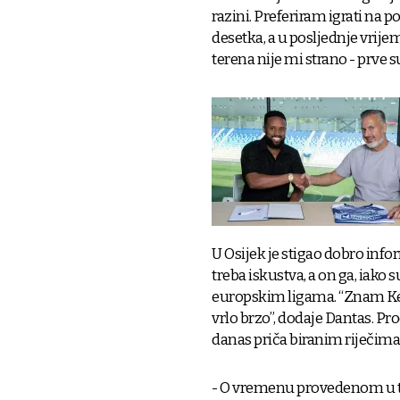
razini. Preferiram igrati na p
desetka, a u posljednje vrijem
terena nije mi strano - prve 
U Osijek je stigao dobro inf
treba iskustva, a on ga, iako 
europskim ligama. “Znam Kew
vrlo brzo”, dodaje Dantas. Pro
danas priča biranim riječima
- O vremenu provedenom u t