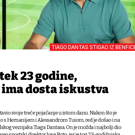
TIAGO DANTAS STIGAO IZ BENFIC
tek 23 godine,
 ima dosta iskustva
stavio svoje treće pojačanje u istom danu. Nakon što je
o s Hernanijem i Alessandrom Tuiom, red je došao i na
kog veznjaka Tiaga Dantasa. On je možda i najbolji dio
oveo sportski direktor Jose Boto, jer je tog 23-godišnjaka