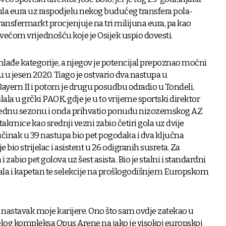
nula eura uz raspodjelu nekog budućeg transfera pola-
ransfermarkt procjenjuje na tri milijuna eura, pa kao
jvećom vrijednošću koje je Osijek uspio dovesti.
 mlađe kategorije, a njegov je potencijal prepoznao moćni
 u jesen 2020. Tiago je ostvario dva nastupa u
 Bayern II i potom je drugu posudbu odradio u Tondeli.
slala u grčki PAOK, gdje je u to vrijeme sportski direktor
o jednu sezonu i onda prihvatio ponudu nizozemskog AZ
takmice kao srednji vezni zabio četiri gola uz dvije
učinak u 39 nastupa bio pet pogodaka i dva ključna
bio strijelac i asistent u 26 odigranih susreta. Za
 zabio pet golova uz šest asista. Bio je stalni i standardni
ala i kapetan te selekcije na prošlogodišnjem Europskom
za nastavak moje karijere. Ono što sam ovdje zatekao u
ijelog kompleksa Opus Arene na jako je visokoj europskoj