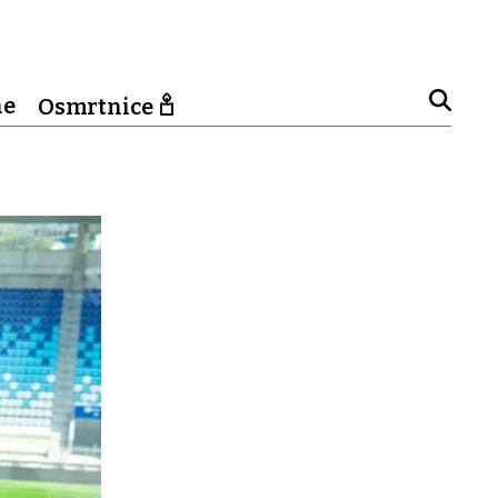
ne
Osmrtnice