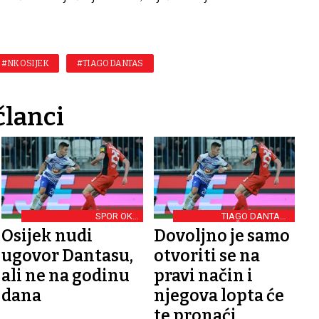
#NK OSIJEK
#TIAGO DANTAS
članci
SPOR OKO
TIAGO DANTAS -
PORTUGALSKOG
OSIJEKOV DŽEPNI KOLOS
Osijek nudi
Dovoljno je samo
VEZNJAKA
ugovor Dantasu,
otvoriti se na
ali ne na godinu
pravi način i
dana
njegova lopta će
te pronaći