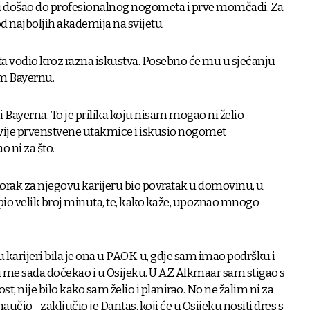
i došao do profesionalnog nogometa i prve momčadi. Za
od najboljih akademija na svijetu.
a vodio kroz razna iskustva. Posebno će mu u sjećanju
m Bayernu.
elji Bayerna. To je prilika koju nisam mogao ni želio
dvije prvenstvene utakmice i iskusio nogomet
o ni za što.
 korak za njegovu karijeru bio povratak u domovinu, u
io velik broj minuta, te, kako kaže, upoznao mnogo
u karijeri bila je ona u PAOK-u, gdje sam imao podršku i
ji me sada dočekao i u Osijeku. U AZ Alkmaar sam stigao s
t, nije bilo kako sam želio i planirao. No ne žalim ni za
učio - zaključio je Dantas, koji će u Osijeku nositi dres s