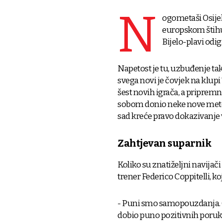
N
ogometaši Osijek
europskom štihu 
Bijelo-plavi odig
Napetost je tu, uzbuđenje tako
svega novi je čovjek na klup
šest novih igrača, a pripremno
sobom donio neke nove metod
sad kreće pravo dokazivanje
Zahtjevan suparnik
Koliko su znatiželjni navijači
trener Federico Coppitelli, ko
- Puni smo samopouzdanja. O
dobio puno pozitivnih poruka 