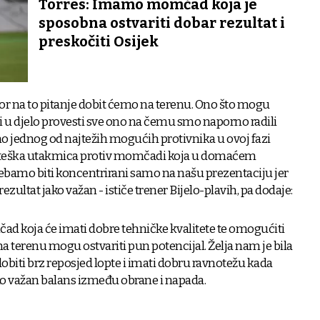
Torres: Imamo momčad koja je
sposobna ostvariti dobar rezultat i
preskočiti Osijek
govor na to pitanje dobit ćemo na terenu. Ono što mogu
i u djelo provesti sve ono na čemu smo naporno radili
o jednog od najtežih mogućih protivnika u ovoj fazi
 to teška utakmica protiv momčadi koja u domaćem
rebamo biti koncentrirani samo na našu prezentaciju jer
zultat jako važan - ističe trener Bijelo-plavih, pa dodaje:
čad koja će imati dobre tehničke kvalitete te omogućiti
 na terenu mogu ostvariti pun potencijal. Želja nam je bila
 dobiti brz reposjed lopte i imati dobru ravnotežu kada
ko važan balans između obrane i napada.