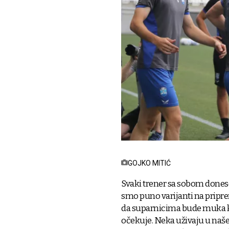
GOJKO MITIĆ
Svaki trener sa sobom donese n
smo puno varijanti na priprem
da suparnicima bude muka ka
očekuje. Neka uživaju u naše