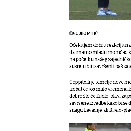
GOJKO MITIĆ
Očekujem dobru reakciju navij
da imamo mladu momčad kojoj
na početku našeg zajedničk
susretu biti savršeni i baš 
Coppitelli je temelje nove mo
trebat će još malo vremena ka
dobro što će Bijelo-plavi za 
savršene izvedbe kako bi se d
snagu Levadije, ali Bijelo-plav