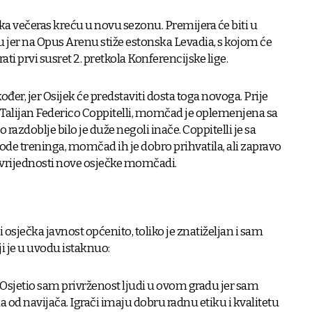
a večeras kreću u novu sezonu. Premijera će biti u
jer na Opus Arenu stiže estonska Levadia, s kojom će
rati prvi susret 2. pretkola Konferencijske lige.
đer, jer Osijek će predstaviti dosta toga novoga. Prije
i Talijan Federico Coppitelli, momčad je oplemenjena sa
 razdoblje bilo je duže negoli inače. Coppitelli je sa
e treninga, momčad ih je dobro prihvatila, ali zapravo
 vrijednosti nove osječke momčadi.
 i osječka javnost općenito, toliko je znatiželjan i sam
ji je u uvodu istaknuo:
sjetio sam privrženost ljudi u ovom gradu jer sam
od navijača. Igrači imaju dobru radnu etiku i kvalitetu