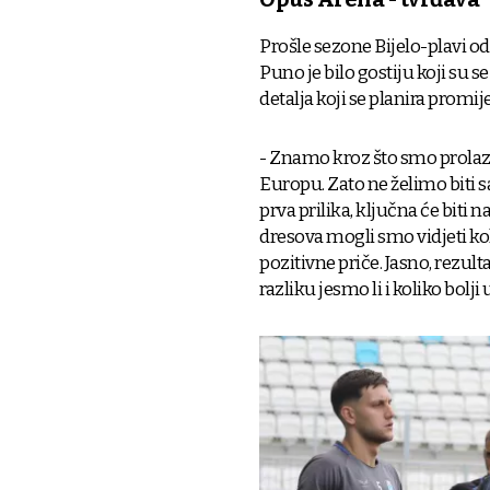
Prošle sezone Bijelo-plavi od
Puno je bilo gostiju koji su s
detalja koji se planira promije
- Znamo kroz što smo prolaz
Europu. Zato ne želimo biti s
prva prilika, ključna će biti
dresova mogli smo vidjeti koli
pozitivne priče. Jasno, rezult
razliku jesmo li i koliko bolj