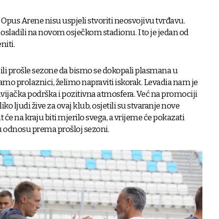
 Opus Arene nisu uspjeli stvoriti neosvojivu tvrđavu.
e osladili na novom osječkom stadionu. I to je jedan od
niti.
ili prošle sezone da bismo se dokopali plasmana u
amo prolaznici, želimo napraviti iskorak. Levadia nam je
 navijačka podrška i pozitivna atmosfera. Već na promociji
ko ljudi žive za ovaj klub, osjetili su stvaranje nove
at će na kraju biti mjerilo svega, a vrijeme će pokazati
i u odnosu prema prošloj sezoni.