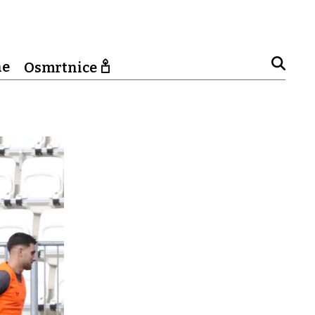
ne
Osmrtnice