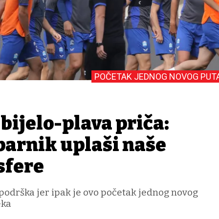
POČETAK JEDNOG NOVOG PUT
bijelo-plava priča:
parnik uplaši naše
sfere
podrška jer ipak je ovo početak jednog novog
eka