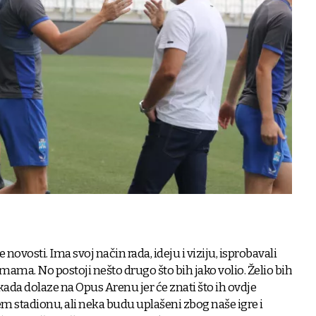
ovosti. Ima svoj način rada, ideju i viziju, isprobavali
ama. No postoji nešto drugo što bih jako volio. Želio bih
da dolaze na Opus Arenu jer će znati što ih ovdje
m stadionu, ali neka budu uplašeni zbog naše igre i