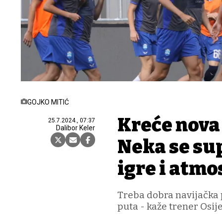
GOJKO MITIĆ
Kreće nova 
25.7.2024., 07:37
Dalibor Keler
Neka se su
igre i atmo
Treba dobra navijačka 
puta - kaže trener Osij