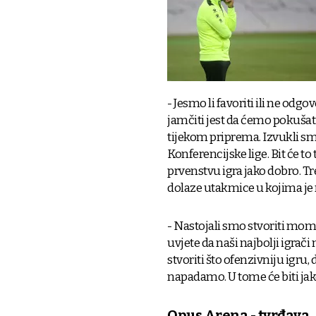
- Jesmo li favoriti ili ne od
jamčiti jest da ćemo pokušat
tijekom priprema. Izvukli sm
Konferencijske lige. Bit će
prvenstvu igra jako dobro. T
dolaze utakmice u kojima je re
- Nastojali smo stvoriti mom
uvjete da naši najbolji igrači
stvoriti što ofenzivniju igru,
napadamo. U tome će biti ja
Opus Arena - tvrđava