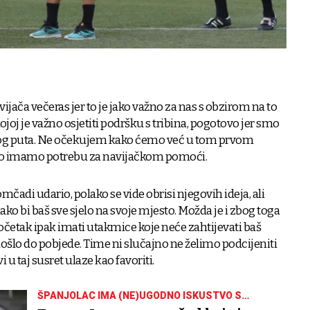
ača večeras jer to je jako važno za nas s obzirom na to
 je važno osjetiti podršku s tribina, pogotovo jer smo
og puta. Ne očekujem kako ćemo već u tom prvom
zato imamo potrebu za navijačkom pomoći.
mčadi udario, polako se vide obrisi njegovih ideja, ali
ko bi baš sve sjelo na svoje mjesto. Možda je i zbog toga
početak ipak imati utakmice koje neće zahtijevati baš
ošlo do pobjede. Time ni slučajno ne želimo podcijeniti
i u taj susret ulaze kao favoriti.
ŠPANJOLAC IMA (NE)UGODNO ISKUSTVO S
OSIJEKOM