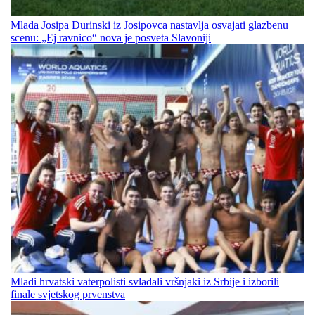
Mlada Josipa Đurinski iz Josipovca nastavlja osvajati glazbenu
scenu: „Ej ravnico“ nova je posveta Slavoniji
Mladi hrvatski vaterpolisti svladali vršnjaki iz Srbije i izborili
finale svjetskog prvenstva