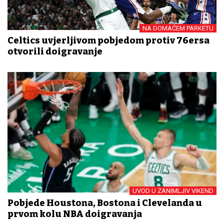
NA DOMAĆEM PARKETU
Celtics uvjerljivom pobjedom protiv 76ersa
otvorili doigravanje
UVOD U ZANIMLJIV VIKEND
Pobjede Houstona, Bostona i Clevelanda u
prvom kolu NBA doigravanja