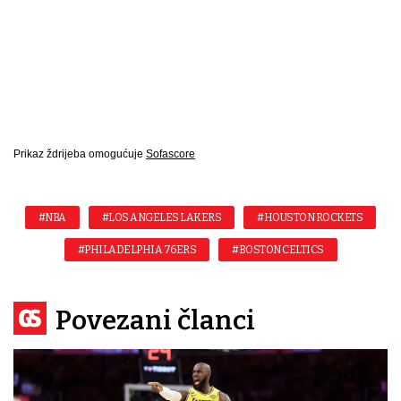
Prikaz ždrijeba omogućuje
Sofascore
#NBA
#LOS ANGELES LAKERS
#HOUSTON ROCKETS
#PHILADELPHIA 76ERS
#BOSTON CELTICS
Povezani članci