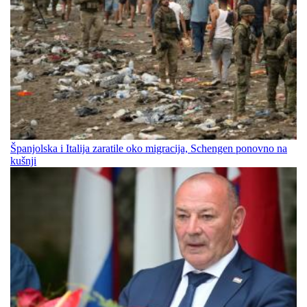
Španjolska i Italija zaratile oko migracija, Schengen ponovno na
kušnji