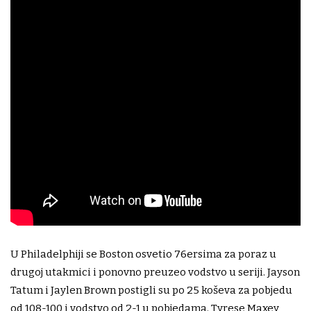
U Philadelphiji se Boston osvetio 76ersima za poraz u
drugoj utakmici i ponovno preuzeo vodstvo u seriji. Jayson
Tatum i Jaylen Brown postigli su po 25 koševa za pobjedu
od 108-100 i vodstvo od 2-1 u pobjedama. Tyrese Maxey