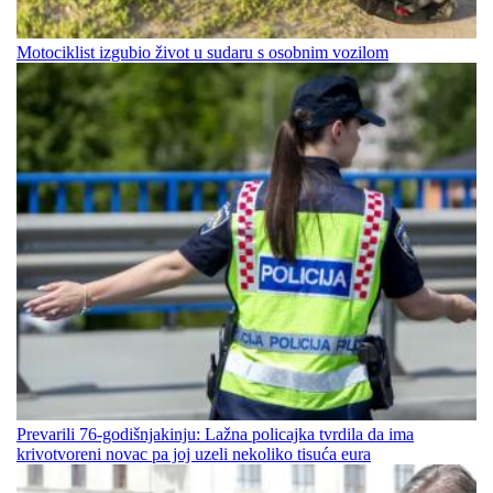
Motociklist izgubio život u sudaru s osobnim vozilom
Prevarili 76-godišnjakinju: Lažna policajka tvrdila da ima
krivotvoreni novac pa joj uzeli nekoliko tisuća eura