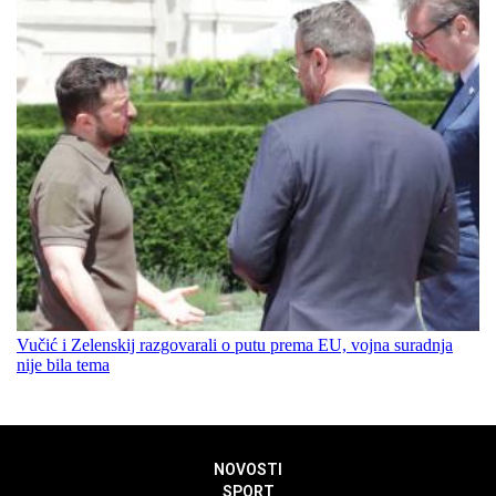
Vučić i Zelenskij razgovarali o putu prema EU, vojna suradnja
nije bila tema
NOVOSTI
SPORT