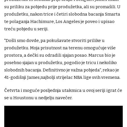
su priliku za pobjedu prije produžetka, ali su promašili. U
produžetku, nakon trice i četiri slobodna bacanja Smarta
te polaganja Hachimure, Los Angeles je poveo i upisao
treću pobjedu u seriji.
"Došli smo dovde, pa pokušavate stvoriti prilike u
produžetku. Moja prisutnost na terenu omogućuje više
prostora, a dečki su odradili sjajan posao. Marcus bio je
posebno sjajan u produžetku, pogodio je tricu i nekoliko
slobodnih bacanja. Definitivno je važna pobjeda“, rekao je
41-godišnji James,najbolji strijelac NBA lige svih vremena.
Četvrta i moguće posljednja utakmica u ovoj seriji igrat će
se u Houstonu u nedjelju navečer.