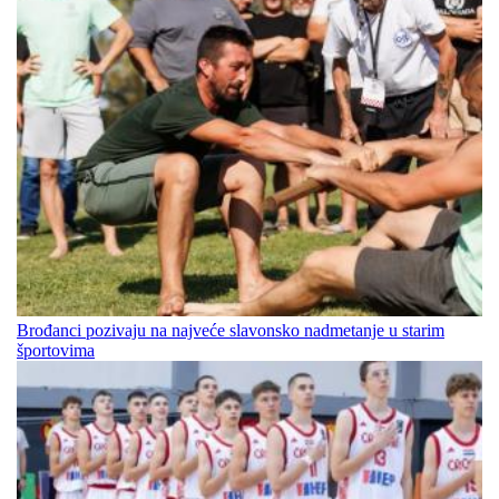
Brođanci pozivaju na najveće slavonsko nadmetanje u starim
športovima