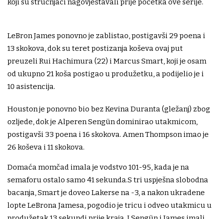
koji su stručnjaci nagovještavali prije početka ove serije.
LeBron James ponovno je zablistao, postigavši ​​29 poena i
13 skokova, dok su teret postizanja koševa ovaj put
preuzeli Rui Hachimura (22) i Marcus Smart, koji je osam
od ukupno 21 koša postigao u produžetku, a podijelio je i
10 asistencija.
Houston je ponovno bio bez Kevina Duranta (gležanj) zbog
ozljede, dok je Alperen Sengün dominirao utakmicom,
postigavši ​​33 poena i 16 skokova. Amen Thompson imao je
26 koševa i 11 skokova.
Domaća momčad imala je vodstvo 101-95, kada je na
semaforu ostalo samo 41 sekunda.S tri uspješna slobodna
bacanja, Smart je doveo Lakerse na -3, a nakon ukradene
lopte LeBrona Jamesa, pogodio je tricu i odveo utakmicu u
produžetak 13 sekundi prije kraja. I Sengün i James imali