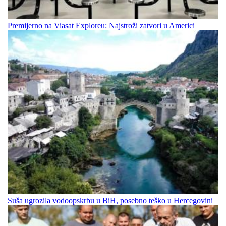
Premijerno na Viasat Exploreu: Najstroži zatvori u Americi
Suša ugrozila vodoopskrbu u BiH, posebno teško u Hercegovini