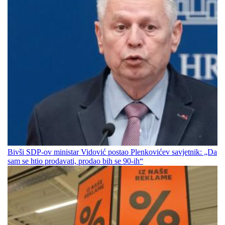
Bivši SDP-ov ministar Vidović postao Plenkovićev savjetnik: „Da
sam se htio prodavati, prodao bih se 90-ih“