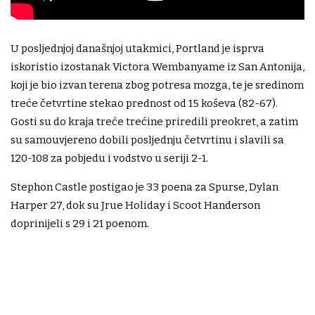
U posljednjoj današnjoj utakmici, Portland je isprva
iskoristio izostanak Victora Wembanyame iz San Antonija,
koji je bio izvan terena zbog potresa mozga, te je sredinom
treće četvrtine stekao prednost od 15 koševa (82-67).
Gosti su do kraja treće trećine priredili preokret, a zatim
su samouvjereno dobili posljednju četvrtinu i slavili sa
120-108 za pobjedu i vodstvo u seriji 2-1.
Stephon Castle postigao je 33 poena za Spurse, Dylan
Harper 27, dok su Jrue Holiday i Scoot Handerson
doprinijeli s 29 i 21 poenom.