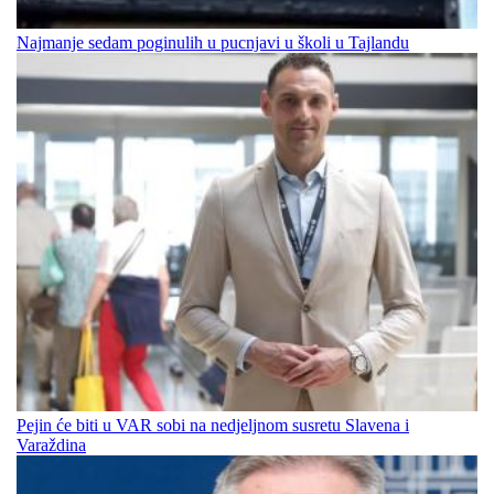
Najmanje sedam poginulih u pucnjavi u školi u Tajlandu
Pejin će biti u VAR sobi na nedjeljnom susretu Slavena i
Varaždina