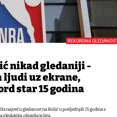
REKORDNA GLEDANOS
ć nikad gledaniji -
 ljudi uz ekrane,
rd star 15 godina
ežila najveću gledanost na Božić u posljednjih 15 godina s
gledatelja, objavila je liga.