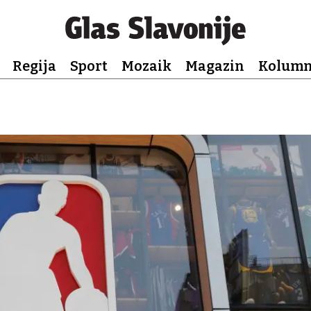
Regija
Sport
Mozaik
Magazin
Kolum