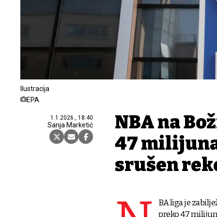
Ilustracija
EPA
NBA na Boži
1.1.2026., 18:40
Sanja Marketić
47 milijuna
srušen reko
BA liga je zabilj
preko 47 milijuna 