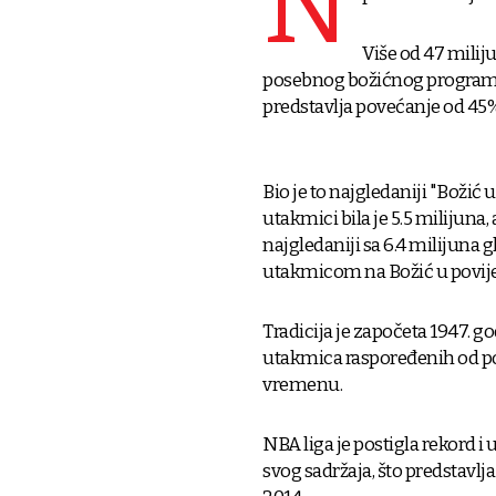
N
Više od 47 milij
posebnog božićnog programa s
predstavlja povećanje od 45
Bio je to najgledaniji "Božić
utakmici bila je 5.5 milijuna,
najgledaniji sa 6.4 milijuna 
utakmicom na Božić u povijes
Tradicija je započeta 1947. go
utakmica raspoređenih od po
vremenu.
NBA liga je postigla rekord i 
svog sadržaja, što predstavl