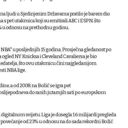
una ljudi u Sjedinjenim Državama pratilo je barem dio
 pet utakmica koji su emitirali ABC i ESPN, što
% u odnosu na prethodnu godinu.
 u NBA" u posljednjih 15 godina. Prosječna gledanost po
 a ogled NY Knicksa i Cleveland Cavaliersa je bio
gledatelja, što ovu utakmicu čini najgledanijom
ti NBA lige.
dine, a od 2008. na Božić se igra pet
slijepodneva do ranih jutarnjih sati po europskom
u digitalnom svijetu. Liga je dosegla 1.6 milijardi pregleda
ja povećanje od 23% u odnosu na do sada rekordni Božić