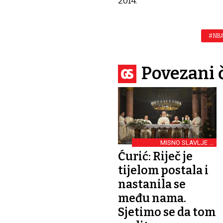
2014.
#NBA
Povezani 
MISNO SLAVLJE U
ĐAKOVU
Ćurić: Riječ je
tijelom postala i
nastanila se
među nama.
Sjetimo se da tom