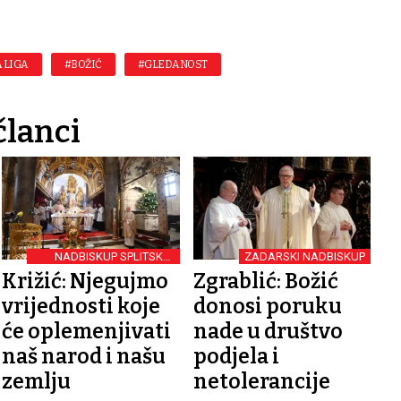
 LIGA
#BOŽIĆ
#GLEDANOST
članci
NADBISKUP SPLITSKO-
ZADARSKI NADBISKUP
MAKARSKI
Križić: Njegujmo
Zgrablić: Božić
vrijednosti koje
donosi poruku
će oplemenjivati
nade u društvo
naš narod i našu
podjela i
zemlju
netolerancije