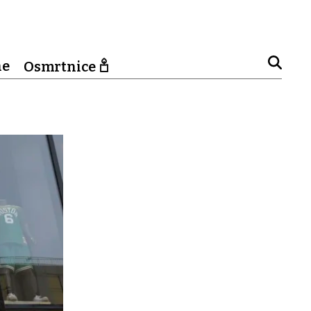
ne
Osmrtnice