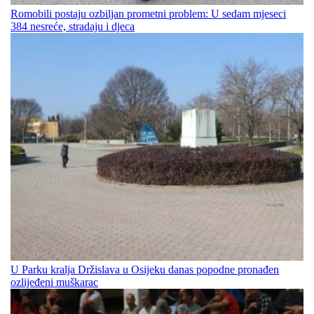
Romobili postaju ozbiljan prometni problem: U sedam mjeseci
384 nesreće, stradaju i djeca
U Parku kralja Držislava u Osijeku danas popodne pronađen
ozlijeđeni muškarac