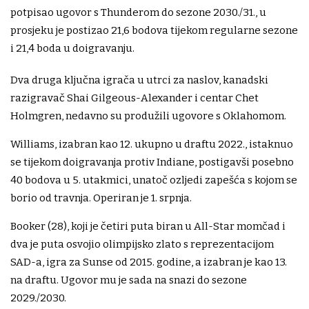
potpisao ugovor s Thunderom do sezone 2030./31., u
prosjeku je postizao 21,6 bodova tijekom regularne sezone
i 21,4 boda u doigravanju.
Dva druga ključna igrača u utrci za naslov, kanadski
razigravač Shai Gilgeous-Alexander i centar Chet
Holmgren, nedavno su produžili ugovore s Oklahomom.
Williams, izabran kao 12. ukupno u draftu 2022., istaknuo
se tijekom doigravanja protiv Indiane, postigavši ​​posebno
40 bodova u 5. utakmici, unatoč ozljedi zapešća s kojom se
borio od travnja. Operiran je 1. srpnja.
Booker (28), koji je četiri puta biran u All-Star momčad i
dva je puta osvojio olimpijsko zlato s reprezentacijom
SAD-a, igra za Sunse od 2015. godine, a izabran je kao 13.
na draftu. Ugovor mu je sada na snazi ​​do sezone
2029./2030.