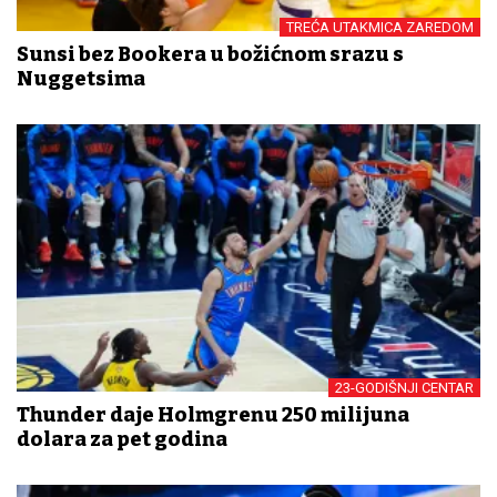
TREĆA UTAKMICA ZAREDOM
Sunsi bez Bookera u božićnom srazu s
Nuggetsima
23-GODIŠNJI CENTAR
Thunder daje Holmgrenu 250 milijuna
dolara za pet godina