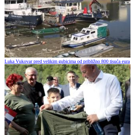
Luka Vukovar pred velikim gubicima od približno 800 tisuća eura