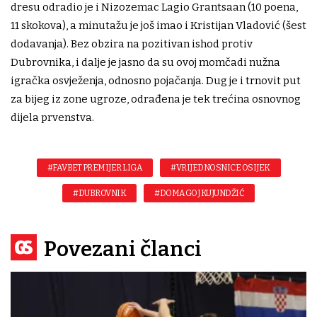
dresu odradio je i Nizozemac Lagio Grantsaan (10 poena,
11 skokova), a minutažu je još imao i Kristijan Vladović (šest
dodavanja). Bez obzira na pozitivan ishod protiv
Dubrovnika, i dalje je jasno da su ovoj momčadi nužna
igračka osvježenja, odnosno pojačanja. Dug je i trnovit put
za bijeg iz zone ugroze, odrađena je tek trećina osnovnog
dijela prvenstva.
#FAVBET PREMIJER LIGA
#VRIJEDNOSNICE OSIJEK
#DUBROVNIK
#DOMAGOJ KUJUNDŽIĆ
Povezani članci