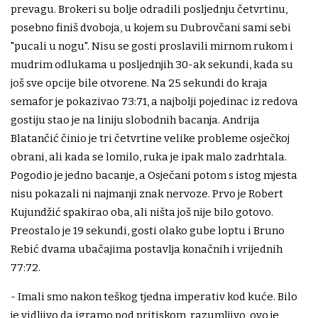
prevagu. Brokeri su bolje odradili posljednju četvrtinu,
posebno finiš dvoboja, u kojem su Dubrovčani sami sebi
"pucali u nogu". Nisu se gosti proslavili mirnom rukom i
mudrim odlukama u posljednjih 30-ak sekundi, kada su
još sve opcije bile otvorene. Na 25 sekundi do kraja
semafor je pokazivao 73:71, a najbolji pojedinac iz redova
gostiju stao je na liniju slobodnih bacanja. Andrija
Blatančić činio je tri četvrtine velike probleme osječkoj
obrani, ali kada se lomilo, ruka je ipak malo zadrhtala.
Pogodio je jedno bacanje, a Osječani potom s istog mjesta
nisu pokazali ni najmanji znak nervoze. Prvo je Robert
Kujundžić spakirao oba, ali ništa još nije bilo gotovo.
Preostalo je 19 sekundi, gosti olako gube loptu i Bruno
Rebić dvama ubačajima postavlja konačnih i vrijednih
77:72.
- Imali smo nakon teškog tjedna imperativ kod kuće. Bilo
je vidljivo da igramo pod pritiskom, razumljivo, ovo je