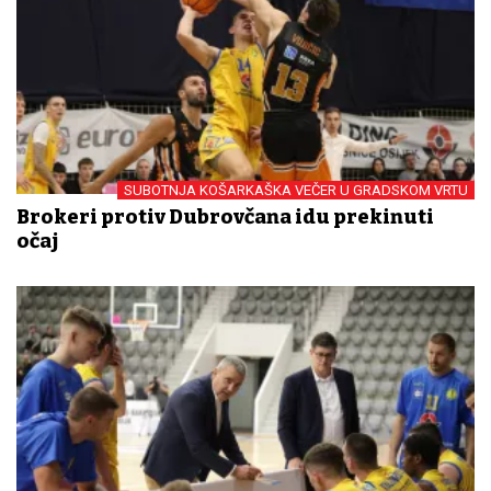
SUBOTNJA KOŠARKAŠKA VEČER U GRADSKOM VRTU
Brokeri protiv Dubrovčana idu prekinuti
očaj