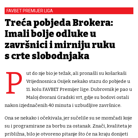
FAVBET PREMIJER LIGA
Treća pobjeda Brokera:
Imali bolje odluke u
završnici i mirniju ruku
s crte slobodnjaka
P
ut do nje bio je težak, ali pronašli su košarkaši
Vrijednosnica Osijek nekako stazu do pobjede u
11. kolu FAVBET Premijer lige. Dubrovnik je pao u
Maloj dvorani Gradski vrt, gdje su bodovi ostali
nakon izjednačenih 40 minuta i uzbudljive završnice.
Ona se nekako i očekivala, jer sučelile su se momčadi koje
su i programirane za borbu za ostanak. Znači, kvaliteta je
približna, bilo je otvoreno pitanje što će na kraju donijeti