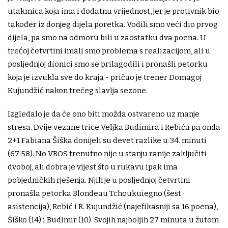
utakmica koja ima i dodatnu vrijednost, jer je protivnik bio
također iz donjeg dijela poretka. Vodili smo veći dio prvog
dijela, pa smo na odmoru bili u zaostatku dva poena. U
trećoj četvrtini imali smo problema s realizacijom, ali u
posljednjoj dionici smo se prilagodili i pronašli petorku
koja je izvukla sve do kraja - pričao je trener Domagoj
Kujundžić nakon trećeg slavlja sezone.
Izgledalo je da će ono biti možda ostvareno uz manje
stresa. Dvije vezane trice Veljka Budimira i Rebića pa onda
2+1 Fabiana Šiška donijeli su devet razlike u 34. minuti
(67:58). No VROS trenutno nije u stanju ranije zaključiti
dvoboj, ali dobra je vijest što u rukavu ipak ima
pobjedničkih rješenja. Njih je u posljednjoj četvrtini
pronašla petorka Blondeau Tchoukuiegno (šest
asistencija), Rebić i R. Kujundžić (najefikasniji sa 16 poena),
Šiško (14) i Budimir (10). Svojih najboljih 27 minuta u žutom