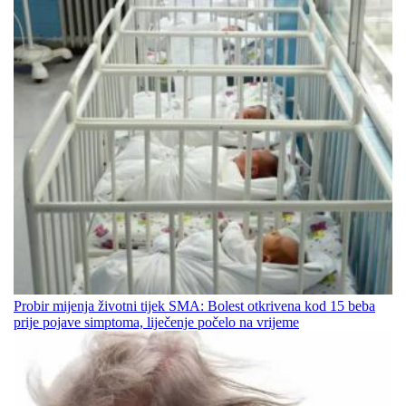
Probir mijenja životni tijek SMA: Bolest otkrivena kod 15 beba
prije pojave simptoma, liječenje počelo na vrijeme