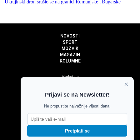
Ukrajinski dron srušio se na granici Rumunjske i Bugarske
NOVOSTI
SPORT
MOZAIK
MAGAZIN
KOLUMNE
Marketing
×
Politika privatnosti
Politika kolačića
Prijavi se na Newsletter!
Impressum
Pravila prenošenja sadržaja
Ne propustite najvažnije vijesti dana.
Pravila komentiranja
Agroglas
Pretplati se