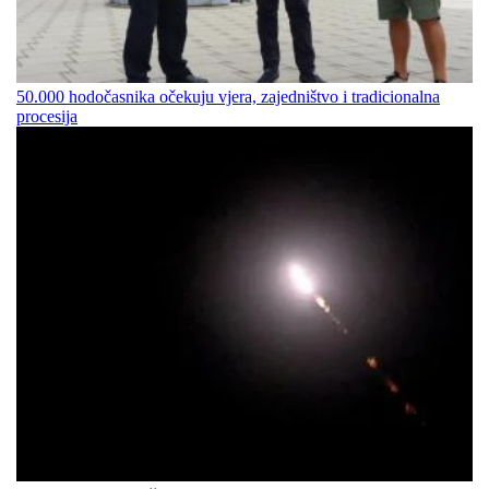
50.000 hodočasnika očekuju vjera, zajedništvo i tradicionalna
procesija