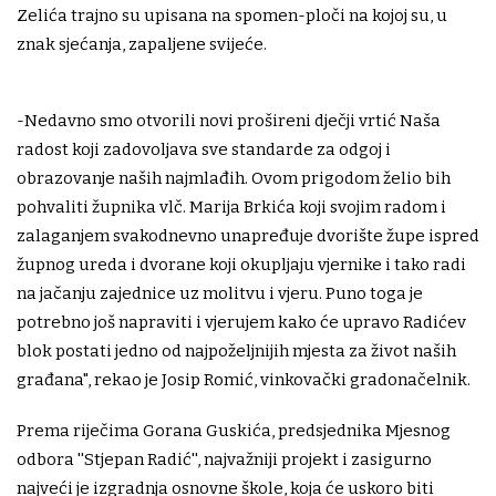
Zelića trajno su upisana na spomen-ploči na kojoj su, u
znak sjećanja, zapaljene svijeće.
-Nedavno smo otvorili novi prošireni dječji vrtić Naša
radost koji zadovoljava sve standarde za odgoj i
obrazovanje naših najmlađih. Ovom prigodom želio bih
pohvaliti župnika vlč. Marija Brkića koji svojim radom i
zalaganjem svakodnevno unapređuje dvorište župe ispred
župnog ureda i dvorane koji okupljaju vjernike i tako radi
na jačanju zajednice uz molitvu i vjeru. Puno toga je
potrebno još napraviti i vjerujem kako će upravo Radićev
blok postati jedno od najpoželjnijih mjesta za život naših
građana", rekao je Josip Romić, vinkovački gradonačelnik.
Prema riječima Gorana Guskića, predsjednika Mjesnog
odbora ''Stjepan Radić'', najvažniji projekt i zasigurno
najveći je izgradnja osnovne škole, koja će uskoro biti