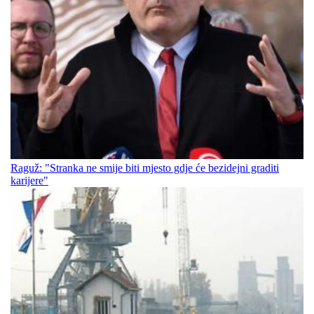
Raguž: "Stranka ne smije biti mjesto gdje će bezidejni graditi
karijere"