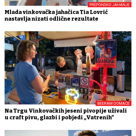
PREPONSKO JAHANJE
Mlada vinkovačka jahačica Tia Lovrić
nastavlja nizati odlične rezultate
BEERAM DOMAĆE
Na Trgu Vinkovačkih jeseni pivopije uživali
u craft pivu, glazbi i pobjedi „Vatrenih”