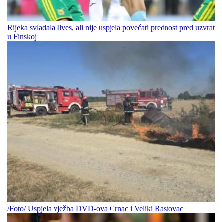
Rijeka svladala Ilves, ali nije uspjela povećati prednost pred uzvrat
u Finskoj
/Foto/ Uspjela vježba DVD-ova Crnac i Veliki Rastovac