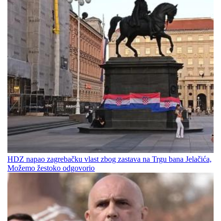
HDZ napao zagrebačku vlast zbog zastava na Trgu bana Jelačića,
Možemo žestoko odgovorio