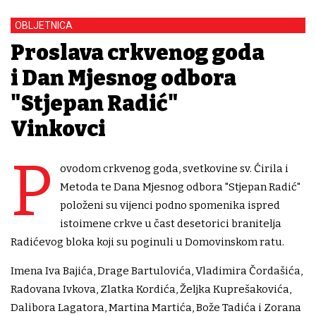
OBLJETNICA
Proslava crkvenog goda
i Dan Mjesnog odbora
"Stjepan Radić"
Vinkovci
P
ovodom crkvenog goda, svetkovine sv. Ćirila i
Metoda te Dana Mjesnog odbora "Stjepan Radić"
položeni su vijenci podno spomenika ispred
istoimene crkve u čast desetorici branitelja
Radićevog bloka koji su poginuli u Domovinskom ratu.
Imena Iva Bajića, Drage Bartulovića, Vladimira Čordašića,
Radovana Ivkova, Zlatka Kordića, Željka Kuprešakovića,
Dalibora Lagatora, Martina Martića, Bože Tadića i Zorana