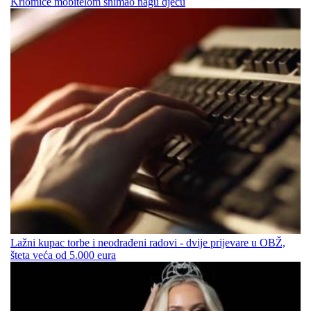
Kriomice mobitelom snimao nagu djecu
Lažni kupac torbe i neodrađeni radovi - dvije prijevare u OBŽ,
šteta veća od 5.000 eura