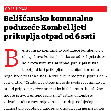
OD 15. LIPNJA
Belišćansko komunalno
poduzeće Kombel ljeti
prikuplja otpad od 6 sati
B
elišćansko komunalno poduzeće Kombel d.o.o.
obavještava korisnike kako će od 15. lipnja do 30.
kolovoza komunalni otpad, papir, plastika i
biootpad biti prikupljani u ranijem terminu
nego što je to sada slučaj. Novo je vrijeme prikupljanja od 6
sati ujutro. ‘’Građani se stoga mole da svoje spremnike za
otpad pripreme večer prije kako bi ih komunalne službe
mogle pravovremeno isprazniti’’, ističu u Kombelu,
zahvaljujući na razumijevanju i suradnji. Podsjećaju na
važnost pravodobnog iznošenja otpada radi nesmetanog