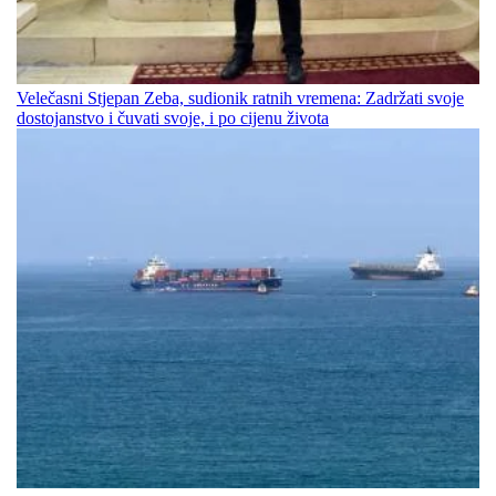
Velečasni Stjepan Zeba, sudionik ratnih vremena: Zadržati svoje
dostojanstvo i čuvati svoje, i po cijenu života