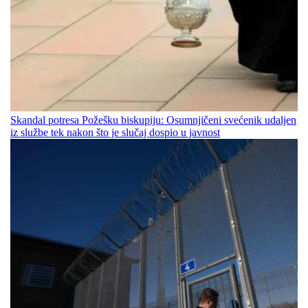
Skandal potresa Požešku biskupiju: Osumnjičeni svećenik udaljen
iz službe tek nakon što je slučaj dospio u javnost