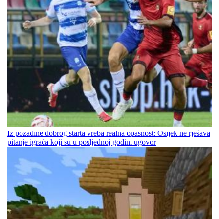
Iz pozadine dobrog starta vreba realna opasnost: Osijek ne rješava
pitanje igrača koji su u posljednoj godini ugovor