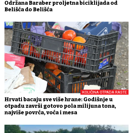
Održana Baraber proljetna biciklijada od
Belišća do Belišća
KOLIČINA OTPADA RASTE
Hrvati bacaju sve više hrane: Godišnje u
otpadu završi gotovo pola milijuna tona,
najviše povrća, voća i mesa