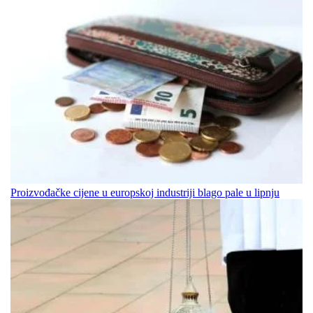
Proizvođačke cijene u europskoj industriji blago pale u lipnju