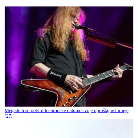
Megadeth su potvrdili europske datume svoje oproštajne turneje
‘27.