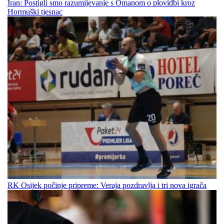
Iran: Postigli smo razumijevanje s Omanom o plovidbi kroz
Hormuški tjesnac
RK Osijek počinje pripreme: Veraja pozdravlja i tri nova igrača