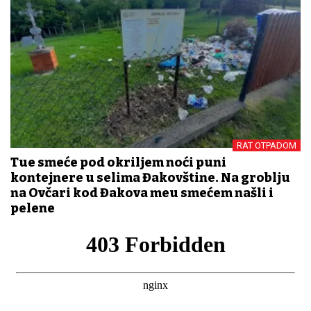
RAT OTPADOM
Tuđe smeće pod okriljem noći puni
kontejnere u selima Đakovštine. Na groblju
na Ovčari kod Đakova među smećem našli i
pelene