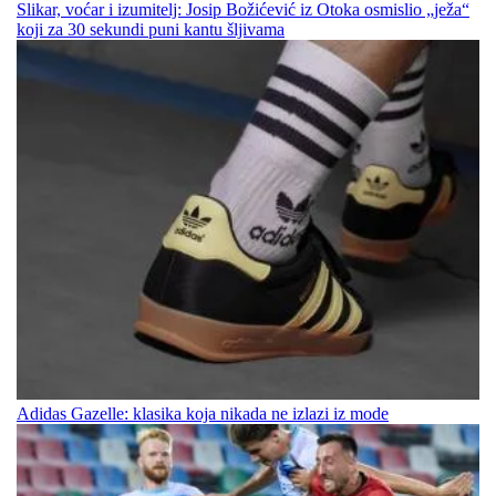
Slikar, voćar i izumitelj: Josip Božićević iz Otoka osmislio „ježa“
koji za 30 sekundi puni kantu šljivama
Adidas Gazelle: klasika koja nikada ne izlazi iz mode