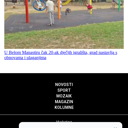
U Belom Manastiru čak 20-ak dječjih igrališta, grad nastavlja s
obnovama i ulaganjima
NOVOSTI
SPORT
MOZAIK
MAGAZIN
KOLUMNE
Marketing
Politika privatnosti