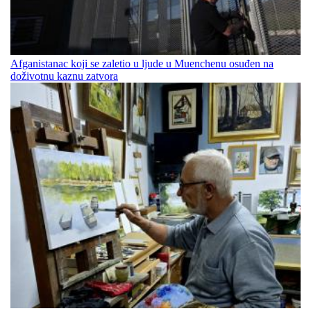
Afganistanac koji se zaletio u ljude u Muenchenu osuđen na
doživotnu kaznu zatvora