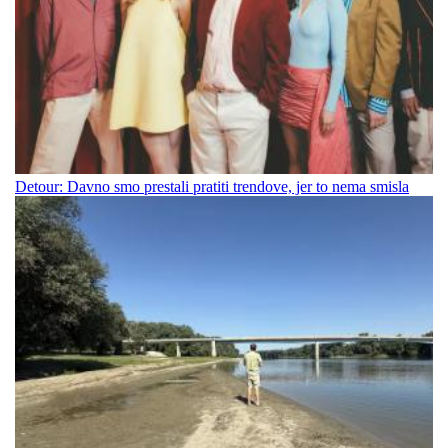
Detour: Davno smo prestali pratiti trendove, jer to nema smisla