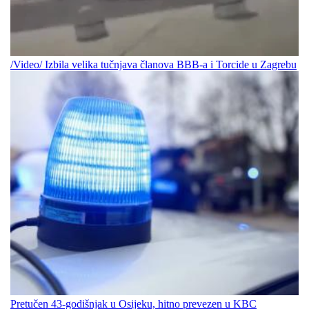
/Video/ Izbila velika tučnjava članova BBB-a i Torcide u Zagrebu
Pretučen 43-godišnjak u Osijeku, hitno prevezen u KBC