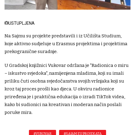
USTUPLJENA
Na Sajmu su projekte predstavili i iz Učilišta Studium,
koje aktivno sudjeluje u Erasmus projektima i projektima
prekogranične suradnje.
U Gradskoj knjižnici Vukovar održana je "Radionica o miru
– iskustvo svjedoka", namijenjena mladima, koji su imali
priliku čuti osobna svjedočanstva svojih vršnjaka koji su
kroz taj proces prošli kao djeca. U okviru radionice
priređena je i praktična edukacija o izradi TikTok videa,
kako bi sudionici na kreativan i moderan način poslali
poruke mira.
#VUKOVAR
#SAJAM EU PROJEKATA