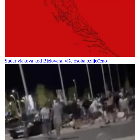
Sudar vlakova kod Bjelovara, više osoba ozlijeđeno