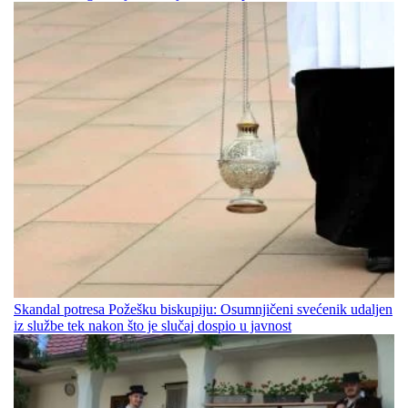
Skandal potresa Požešku biskupiju: Osumnjičeni svećenik udaljen
iz službe tek nakon što je slučaj dospio u javnost