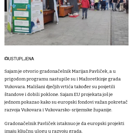
USTUPLJENA
Sajam je otvorio gradonačelnik Marijan Pavliček, a u
prigodom programu nastupile su i Mažoretkinje grada
Vukovara. Mališani dječjih vrtića također su posjetili
štandove i dobili poklone. Sajam EU projekata još je
jednom pokazao kako su europski fondovi važan pokretač
razvoja Vukovara i Vukovarsko-srijemske županije.
Gradonačelnik Pavliček istaknuo je da europski projekti
imaju ključnu ulogu u razvoju grada.