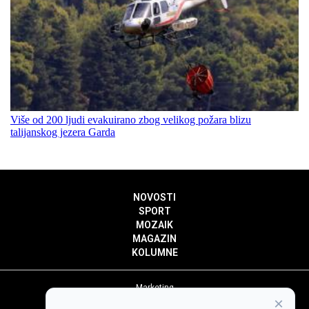
Više od 200 ljudi evakuirano zbog velikog požara blizu
talijanskog jezera Garda
NOVOSTI
SPORT
MOZAIK
MAGAZIN
KOLUMNE
Marketing
×
Politika privatnosti