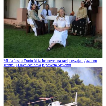
Mlada Josipa Đurinski iz Josipovca nastavlja osvajati glazbenu
scenu: „Ej ravnico“ nova je posveta Slavoniji