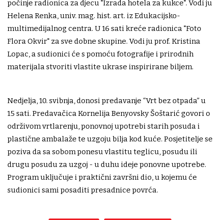
počinje radionica za djecu "Izrada hotela za kukce". Vodi ju
Helena Renka, univ. mag. hist. art. iz Edukacijsko-
multimedijalnog centra. U 16 sati kreće radionica "Foto
Flora Okvir" za sve dobne skupine. Vodi ju prof. Kristina
Lopac, a sudionici će s pomoću fotografije i prirodnih
materijala stvoriti vlastite ukrase inspirirane biljem.
Nedjelja, 10. svibnja, donosi predavanje “Vrt bez otpada” u
15 sati. Predavačica Kornelija Benyovsky Šoštarić govori o
održivom vrtlarenju, ponovnoj upotrebi starih posuda i
plastične ambalaže te uzgoju bilja kod kuće. Posjetitelje se
poziva da sa sobom ponesu vlastitu teglicu, posudu ili
drugu posudu za uzgoj - u duhu ideje ponovne upotrebe.
Program uključuje i praktični završni dio, u kojemu će
sudionici sami posaditi presadnice povrća.