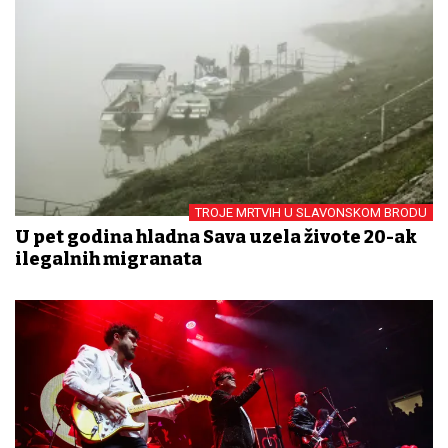
TROJE MRTVIH U SLAVONSKOM BRODU
U pet godina hladna Sava uzela živote 20-ak
ilegalnih migranata