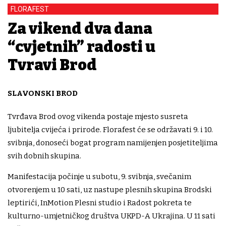
FLORAFEST
Za vikend dva dana
“cvjetnih” radosti u
Tvrđavi Brod
SLAVONSKI BROD
Tvrđava Brod ovog vikenda postaje mjesto susreta
ljubitelja cvijeća i prirode. Florafest će se održavati 9. i 10.
svibnja, donoseći bogat program namijenjen posjetiteljima
svih dobnih skupina.
Manifestacija počinje u subotu, 9. svibnja, svečanim
otvorenjem u 10 sati, uz nastupe plesnih skupina Brodski
leptirići, InMotion Plesni studio i Radost pokreta te
kulturno-umjetničkog društva UKPD-A Ukrajina. U 11 sati