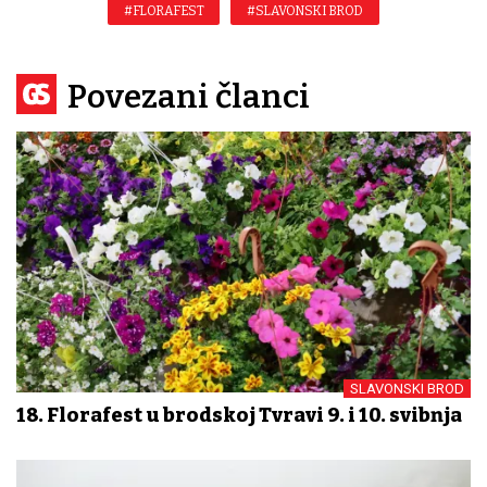
#FLORAFEST
#SLAVONSKI BROD
Povezani članci
SLAVONSKI BROD
18. Florafest u brodskoj Tvrđavi 9. i 10. svibnja