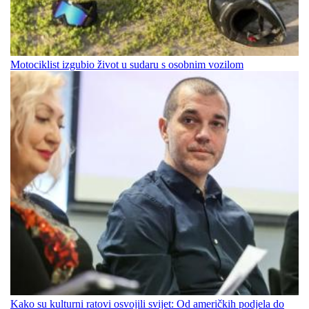
Motociklist izgubio život u sudaru s osobnim vozilom
Kako su kulturni ratovi osvojili svijet: Od američkih podjela do