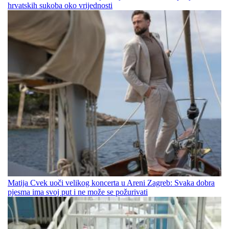
hrvatskih sukoba oko vrijednosti
Matija Cvek uoči velikog koncerta u Areni Zagreb: Svaka dobra
pjesma ima svoj put i ne može se požurivati