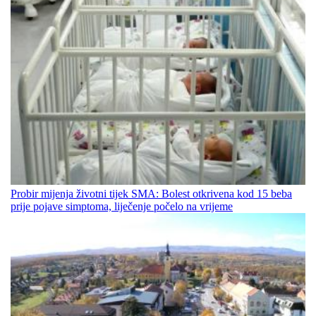
Probir mijenja životni tijek SMA: Bolest otkrivena kod 15 beba
prije pojave simptoma, liječenje počelo na vrijeme