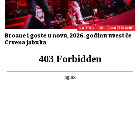
NA TRGU I.BRLIĆ-MAŽURANIĆ
Brođane i goste u novu, 2026. godinu uvest će
Crvena jabuka