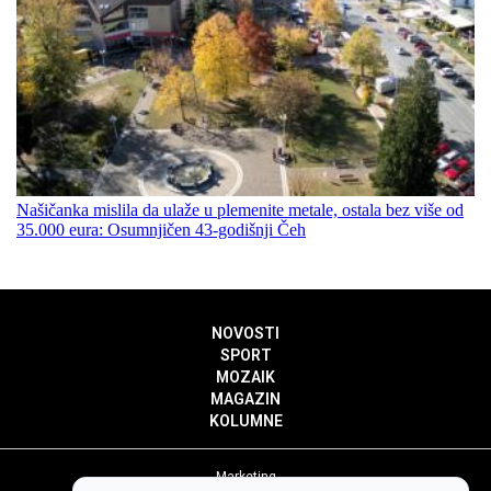
Našičanka mislila da ulaže u plemenite metale, ostala bez više od
35.000 eura: Osumnjičen 43-godišnji Čeh
NOVOSTI
SPORT
MOZAIK
MAGAZIN
KOLUMNE
Marketing