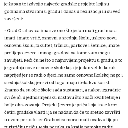
je župan te izdvojio najveće gradske projekte koji su
godinama stvarani u gradu i danas u realizaciji ili su već
završeni:
- Grad Orahovica ima sve ono što jedan mali grad mora
imati, imate vrtić, osnovni u srednju školu, uskoro novu
osnovnu školu, fakultet, tržnicu, parkove i šetnice, imate
prelijepo jezero i mnogi gradovi na tome vam mogu
zavidjeti. Reći ću nešto o najnovijem projektu u gradu, a to
je gradnja nove osnovne škole koja je jedan veliki korak
naprijed jer se radi o djeci, ne samo osnovnoškolskoj nego i
srednjoškolskoj jer svi od toga imaju itekakvu korist.
Znamo da su obje škole sada sustanari, a nakon izgradnje
svi će ići u jednosmjensku nastavu što znači kvalitetnije i
bolje obrazovanje. Projekt Jezero je priča koja traje kroz
četiri gradske vlasti i ja se nadam da će to sretno završiti
u ovom periodu jer Orahovica mora imati ovakvu lijepu
turističku priču. Moja poruka za kraj je nemojte raditi