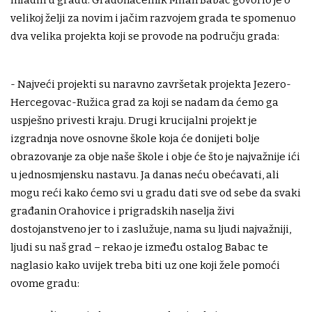
velikoj želji za novim i jačim razvojem grada te spomenuo
dva velika projekta koji se provode na području grada:
- Najveći projekti su naravno završetak projekta Jezero-
Hercegovac-Ružica grad za koji se nadam da ćemo ga
uspješno privesti kraju. Drugi krucijalni projekt je
izgradnja nove osnovne škole koja će donijeti bolje
obrazovanje za obje naše škole i obje će što je najvažnije ići
u jednosmjensku nastavu. Ja danas neću obećavati, ali
mogu reći kako ćemo svi u gradu dati sve od sebe da svaki
građanin Orahovice i prigradskih naselja živi
dostojanstveno jer to i zaslužuje, nama su ljudi najvažniji,
ljudi su naš grad – rekao je između ostalog Babac te
naglasio kako uvijek treba biti uz one koji žele pomoći
ovome gradu: