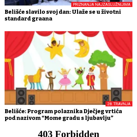
PRIZNANJA NAJZASLUŽNIJIMA
Belišće slavilo svoj dan: Ulaže se u životni
standard građana
28. TRAVNJA
Belišće: Program polaznika Dječjeg vrtića
pod nazivom “Mome gradu s ljubavlju”