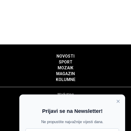
NOVOSTI
SPORT
MOZAIK
MAGAZIN
KOLUMNE
Marketing
×
Politika privatnosti
Politika kolačića
Prijavi se na Newsletter!
Impressum
Pravila prenošenja sadržaja
Ne propustite najvažnije vijesti dana.
Pravila komentiranja
Agroglas