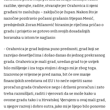
razlike, vjerujte, radite, stvarajte jer Orahovica ii njeni
građani to zaslužuju – zaključio je župan. Nakon što je
nazočne pozdravio počasni grašanin Stjepan Mesić,
predsjednik Zoran Milanović biranim je riječima pričao o
gradu i prisjetio se gotovo svih svojih dosadašnjih
boravaka u istom te naglasio:
- Orahovica je grad kojima puno prednosti, grad koji se
razvijao desetljećima i došao danas do jednog prekrasnog
grada. Orahovica je mali grad, uredan grad to je uvijek
bilo mišljenje i iza toga stojim i drago mi je zbog toga.
Izazovno je vrijeme je pred nama, bit će sve manje
financijskih sredstava od EU i to neće osjetiti samo
proračun grada Orahovice nego i državni proračun i zato
treba razmišljati, raditi i vjerovati da se može kako u
ovome gradu tako i u Hrvatskoj. Vjerujem u ovaj mali grad,
u njegov razvoj i dobro sutra, jako mi je lijepo bilo ponovno