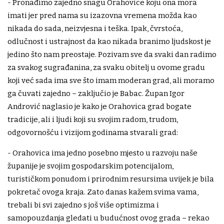
- Pronađimo zajedno snagu Orahovice koju ona mora
imati jer pred nama su izazovna vremena možda kao
nikada do sada, neizvjesna i teška. Ipak, čvrstoća,
odlučnost i ustrajnost da kao nikada branimo ljudskost je
jedino što nam preostaje. Pozivam sve da svaki dan radimo
za svakog sugrađanina, za svaku obitelj u ovome gradu
koji već sada ima sve što imam moderan grad, ali moramo
ga čuvati zajedno – zaključio je Babac. Župan Igor
Andrović naglasio je kako je Orahovica grad bogate
tradicije, ali i ljudi koji su svojim radom, trudom,
odgovornošću i vizijom godinama stvarali grad:
- Orahovica ima jedno posebno mjesto u razvoju naše
županije je svojim gospodarskim potencijalom,
turističkom ponudom i prirodnim resursima uvijek je bila
pokretač ovoga kraja. Zato danas kažem svima vama,
trebali bi svi zajedno s još više optimizma i
samopouzdanja gledati u budućnost ovog grada – rekao