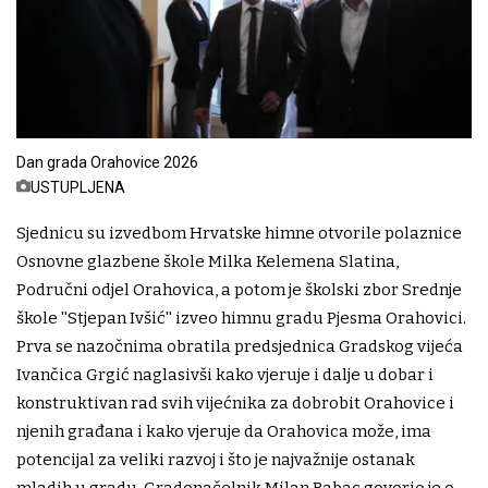
Dan grada Orahovice 2026
USTUPLJENA
Sjednicu su izvedbom Hrvatske himne otvorile polaznice
Osnovne glazbene škole Milka Kelemena Slatina,
Područni odjel Orahovica, a potom je školski zbor Srednje
škole ''Stjepan Ivšić'' izveo himnu gradu Pjesma Orahovici.
Prva se nazočnima obratila predsjednica Gradskog vijeća
Ivančica Grgić naglasivši kako vjeruje i dalje u dobar i
konstruktivan rad svih vijećnika za dobrobit Orahovice i
njenih građana i kako vjeruje da Orahovica može, ima
potencijal za veliki razvoj i što je najvažnije ostanak
mladih u gradu. Gradonačelnik Milan Babac govorio je o