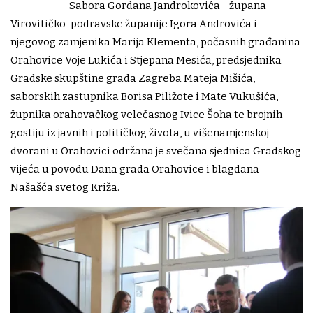
Sabora Gordana Jandrokovića - župana
Virovitičko-podravske županije Igora Androvića i
njegovog zamjenika Marija Klementa, počasnih građanina
Orahovice Voje Lukića i Stjepana Mesića, predsjednika
Gradske skupštine grada Zagreba Mateja Mišića,
saborskih zastupnika Borisa Piližote i Mate Vukušića,
župnika orahovačkog velečasnog Ivice Šoha te brojnih
gostiju iz javnih i političkog života, u višenamjenskoj
dvorani u Orahovici održana je svečana sjednica Gradskog
vijeća u povodu Dana grada Orahovice i blagdana
Našašća svetog Križa.