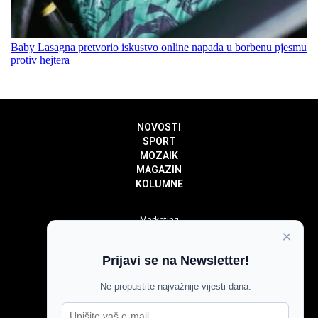
Baby Lasagna pretvorio iskustvo online napada u borbenu pjesmu
protiv hejtera
NOVOSTI
SPORT
MOZAIK
MAGAZIN
KOLUMNE
Marketing
×
Politika privatnosti
Politika kolačića
Prijavi se na Newsletter!
Impressum
Pravila prenošenja sadržaja
Ne propustite najvažnije vijesti dana.
Pravila komentiranja
Agroglas