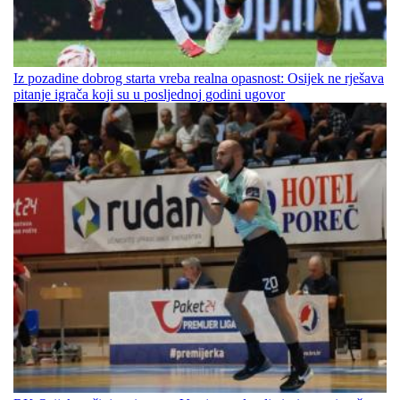
Iz pozadine dobrog starta vreba realna opasnost: Osijek ne rješava
pitanje igrača koji su u posljednoj godini ugovor