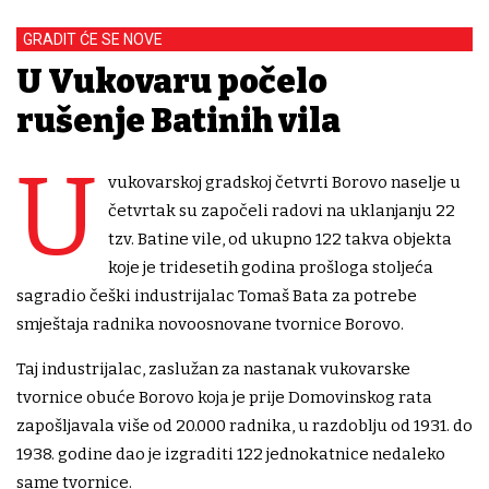
GRADIT ĆE SE NOVE
U Vukovaru počelo
rušenje Batinih vila
U
vukovarskoj gradskoj četvrti Borovo naselje u
četvrtak su započeli radovi na uklanjanju 22
tzv. Batine vile, od ukupno 122 takva objekta
koje je tridesetih godina prošloga stoljeća
sagradio češki industrijalac Tomaš Bata za potrebe
smještaja radnika novoosnovane tvornice Borovo.
Taj industrijalac, zaslužan za nastanak vukovarske
tvornice obuće Borovo koja je prije Domovinskog rata
zapošljavala više od 20.000 radnika, u razdoblju od 1931. do
1938. godine dao je izgraditi 122 jednokatnice nedaleko
same tvornice.