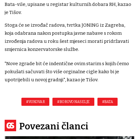
Bata-vile, upisane u registar kulturnih dobara RH, kazao
je Tišov.
Stoga će se izvođač radova, tvrtka JONING iz Zagreba,
koja odabrana nakon postupka javne nabave s rokom
izvođenja radova u roku šest mjeseci morati pridržavati
smjernica konzervatorske službe.
"Nove zgrade bit će indentične ovim starim s kojih ćemo
pokušati sačuvati što više orginalne cigle kako bi je
upotrijebili u novoj gradnji", kazao je Tišov.
#VUKOVAR
#BOROVO NASELJE
#BATA
Povezani članci