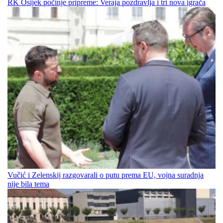
RK Osijek počinje pripreme: Veraja pozdravlja i tri nova igrača
Vučić i Zelenskij razgovarali o putu prema EU, vojna suradnja
nije bila tema