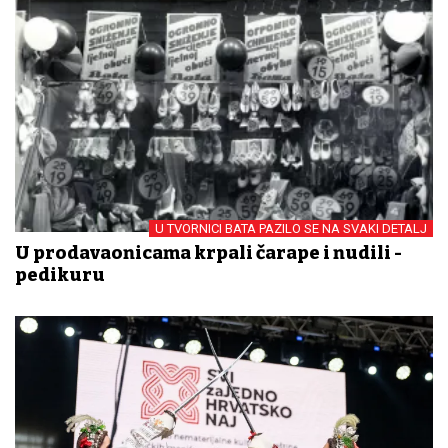
U TVORNICI BATA PAZILO SE NA SVAKI DETALJ
U prodavaonicama krpali čarape i nudili -
pedikuru