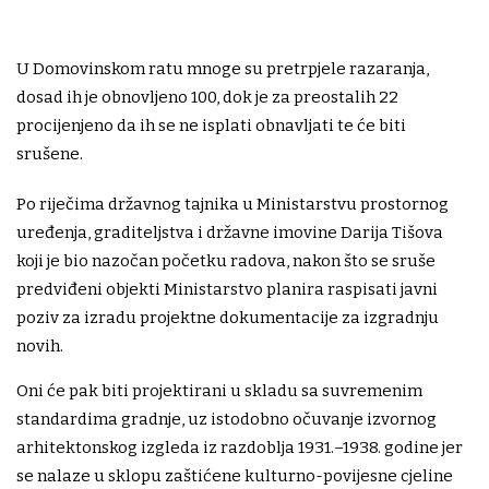
U Domovinskom ratu mnoge su pretrpjele razaranja,
dosad ih je obnovljeno 100, dok je za preostalih 22
procijenjeno da ih se ne isplati obnavljati te će biti
srušene.
Po riječima državnog tajnika u Ministarstvu prostornog
uređenja, graditeljstva i državne imovine Darija Tišova
koji je bio nazočan početku radova, nakon što se sruše
predviđeni objekti Ministarstvo planira raspisati javni
poziv za izradu projektne dokumentacije za izgradnju
novih.
Oni će pak biti projektirani u skladu sa suvremenim
standardima gradnje, uz istodobno očuvanje izvornog
arhitektonskog izgleda iz razdoblja 1931.–1938. godine jer
se nalaze u sklopu zaštićene kulturno-povijesne cjeline