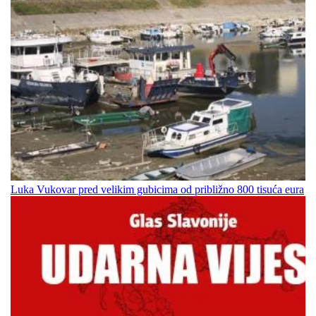
Luka Vukovar pred velikim gubicima od približno 800 tisuća eura