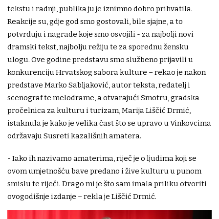
tekstu i radnji, publika ju je iznimno dobro prihvatila.
Reakcije su, gdje god smo gostovali, bile sjajne, a to
potvrđuju i nagrade koje smo osvojili - za najbolji novi
dramski tekst, najbolju režiju te za sporednu žensku
ulogu. Ove godine predstavu smo službeno prijavili u
konkurenciju Hrvatskog sabora kulture – rekao je nakon
predstave Marko Sabljaković, autor teksta, redatelj i
scenograf te melodrame, a otvarajući Smotru, gradska
pročelnica za kulturu i turizam, Marija Liščić Drmić,
istaknula je kako je velika čast što se upravo u Vinkovcima
održavaju Susreti kazališnih amatera.
- Iako ih nazivamo amaterima, riječ je o ljudima koji se
ovom umjetnošću bave predano i žive kulturu u punom
smislu te riječi. Drago mi je što sam imala priliku otvoriti
ovogodišnje izdanje – rekla je Liščić Drmić.