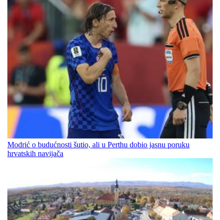
Modrić o budućnosti šutio, ali u Perthu dobio jasnu poruku
hrvatskih navijača