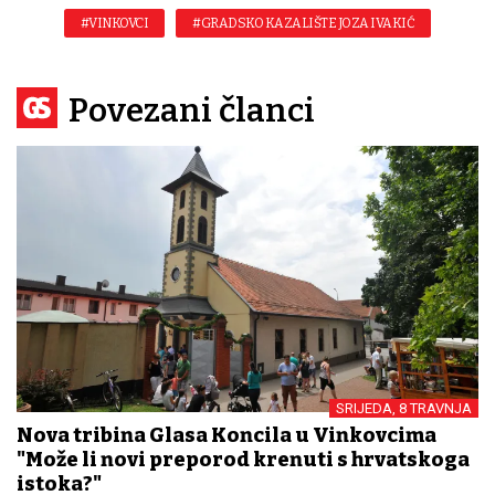
#VINKOVCI
#GRADSKO KAZALIŠTE JOZA IVAKIĆ
Povezani članci
SRIJEDA, 8 TRAVNJA
Nova tribina Glasa Koncila u Vinkovcima
"Može li novi preporod krenuti s hrvatskoga
istoka?"