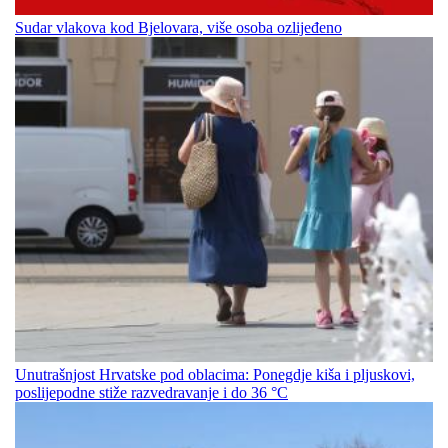
Sudar vlakova kod Bjelovara, više osoba ozlijeđeno
Unutrašnjost Hrvatske pod oblacima: Ponegdje kiša i pljuskovi,
poslijepodne stiže razvedravanje i do 36 °C