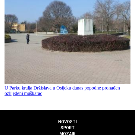
U Parku kralja Držislava u Osijeku danas popodne pronađen
ozlijeđeni muškarac
NOVOSTI
SPORT
MOZAIK