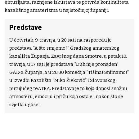
entuzijasta, razmjene iskustava te potvrda kontinuiteta
kazališnog amaterizma u najistočnijoj županiji.
Predstave
U četvrtak, 9. travnja, u 20 sati na rasporedu je
predstava “A što smijemo?” Gradskog amaterskog
kazališta Županja. Završnog dana Smotre, u petak 10.
travnja, u 17 sati je predstava “Duh nije pronađen”
GAK-a Županja, a u 20.30 komedija “Tišina! Snimamo!”
u izvedbi Kazališta “Mika Živković” i Slavonskog
putujućeg teATRA. Predstava je to koja donosi snažnu
atmosferu, emociju i priču koja ostaje i nakon što se
svjetla ugase...