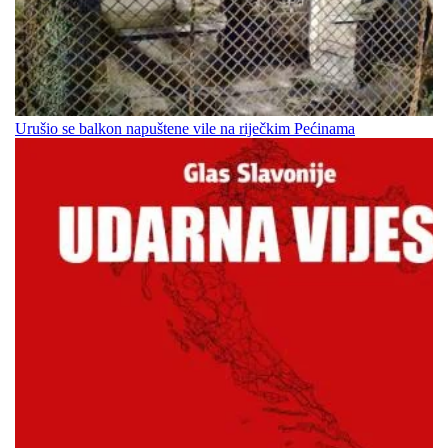
Urušio se balkon napuštene vile na riječkim Pećinama