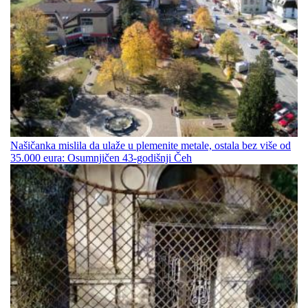
Našičanka mislila da ulaže u plemenite metale, ostala bez više od
35.000 eura: Osumnjičen 43-godišnji Čeh