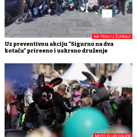
NA TRGU U ŽUPANJI
Uz preventivnu akciju "Sigurno na dva
kotača" priređeno i uskrsno druženje
MOTO KLUB OSIJEK