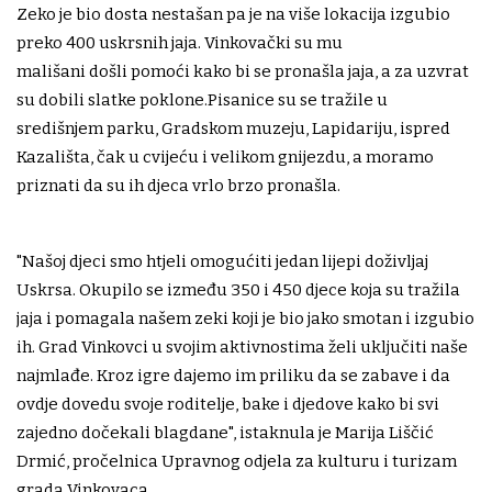
Zeko je bio dosta nestašan pa je na više lokacija izgubio
preko 400 uskrsnih jaja. Vinkovački su mu
mališani došli pomoći kako bi se pronašla jaja, a za uzvrat
su dobili slatke poklone.Pisanice su se tražile u
središnjem parku, Gradskom muzeju, Lapidariju, ispred
Kazališta, čak u cvijeću i velikom gnijezdu, a moramo
priznati da su ih djeca vrlo brzo pronašla.
"Našoj djeci smo htjeli omogućiti jedan lijepi doživljaj
Uskrsa. Okupilo se između 350 i 450 djece koja su tražila
jaja i pomagala našem zeki koji je bio jako smotan i izgubio
ih. Grad Vinkovci u svojim aktivnostima želi uključiti naše
najmlađe. Kroz igre dajemo im priliku da se zabave i da
ovdje dovedu svoje roditelje, bake i djedove kako bi svi
zajedno dočekali blagdane", istaknula je Marija Liščić
Drmić, pročelnica Upravnog odjela za kulturu i turizam
grada Vinkovaca.