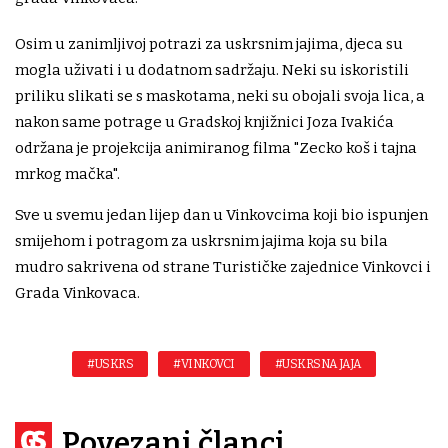
Osim u zanimljivoj potrazi za uskrsnim jajima, djeca su
mogla uživati i u dodatnom sadržaju. Neki su iskoristili
priliku slikati se s maskotama, neki su obojali svoja lica, a
nakon same potrage u Gradskoj knjižnici Joza Ivakića
održana je projekcija animiranog filma "Zecko koš i tajna
mrkog mačka".
Sve u svemu jedan lijep dan u Vinkovcima koji bio ispunjen
smijehom i potragom za uskrsnim jajima koja su bila
mudro sakrivena od strane Turističke zajednice Vinkovci i
Grada Vinkovaca.
#USKRS
#VINKOVCI
#USKRSNA JAJA
Povezani članci