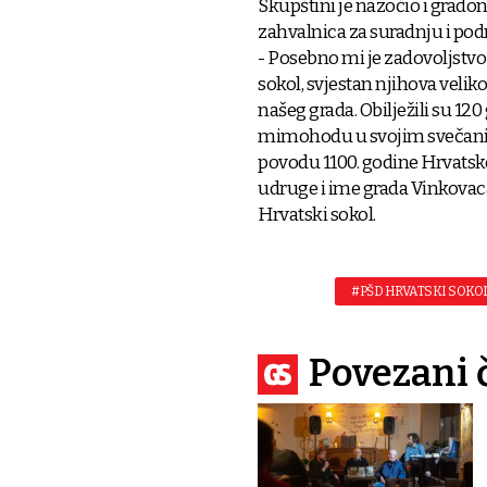
Skupštini je nazočio i grad
zahvalnica za suradnju i pod
- Posebno mi je zadovoljstvo
sokol, svjestan njihova velik
našeg grada. Obilježili su 1
mimohodu u svojim svečanim
povodu 1100. godine Hrvatsko
udruge i ime grada Vinkovaca 
Hrvatski sokol.
#PŠD HRVATSKI SOKOL
Povezani 