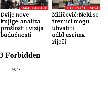
DAMIR BARBARIĆ
KLUB KNJIŽARE NOVA
Dvije nove
Miličević: Neki se
knjige: analiza
trenuci mogu
prošlosti i vizija
uhvatiti
budućnosti
odbljescima
riječi