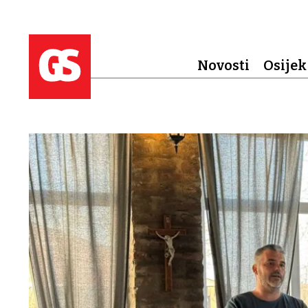
Novosti
Osijek