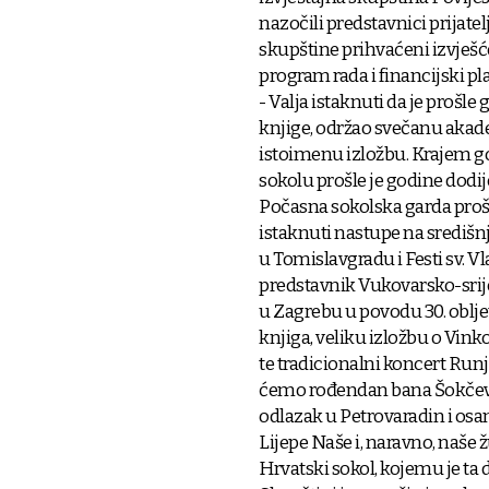
nazočili predstavnici prijate
skupštine prihvaćeni izvješće
program rada i financijski pl
- Valja istaknuti da je prošl
knjige, održao svečanu akad
istoimenu izložbu. Krajem g
sokolu prošle je godine dodi
Počasna sokolska garda prošl
istaknuti nastupe na središn
u Tomislavgradu i Festi sv. V
predstavnik Vukovarsko-sr
u Zagrebu u povodu 30. obljet
knjiga, veliku izložbu o Vin
te tradicionalni koncert Runj
ćemo rođendan bana Šokčević
odlazak u Petrovaradin i os
Lijepe Naše i, naravno, naše
Hrvatski sokol, kojemu je ta