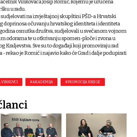
onačelnik Vinkovaca Josip Romić, kojemu je uručena
ršku u radu.
 sudjelovati na izvještajnoj skupštini PŠD-a Hrvatski
og doprinosa očuvanju hrvatskog identiteta i identiteta
20 godina osnutka društva, sudjelovali u svečanom vojnom
 odorama te u otkrivanju spomen-ploče i zvona u
g Kraljevstva. Sve su to događaji koji promoviraju rad
- rekao je Romić i najavio kako će Grad i dalje podupirati
 VINKOVCI
#AKADEMIJA
#PROMOCIJA KNJIGE
članci