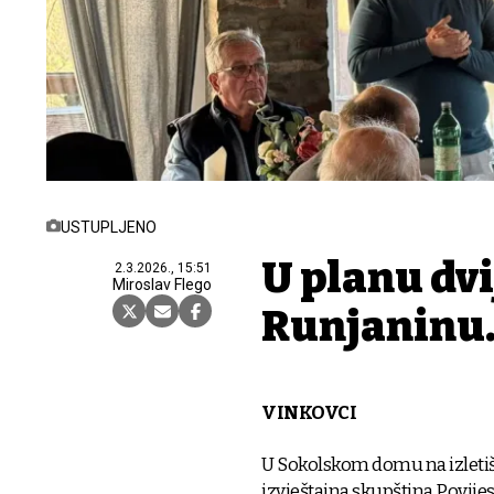
USTUPLJENO
U planu dvi
2.3.2026., 15:51
Miroslav Flego
Runjaninu.
VINKOVCI
U Sokolskom domu na izletišt
izvještajna skupština Povijes