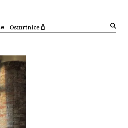
ne
Osmrtnice