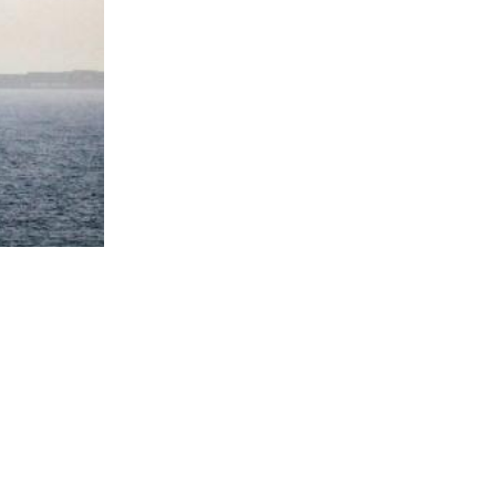
Eksplozija u blizini tankera kod obale Jemena