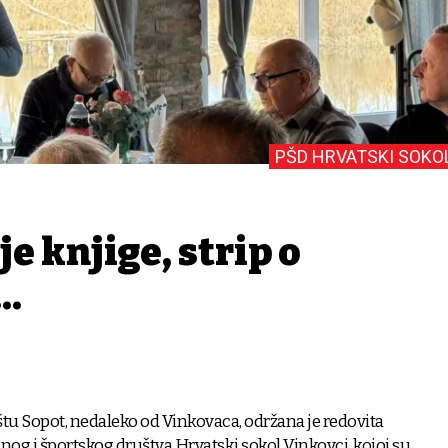
PŠD HRVATSKI SOKO
je knjige, strip o
..
u Sopot, nedaleko od Vinkovaca, održana je redovita
nog i športskog društva Hrvatski sokol Vinkovci, kojoj su