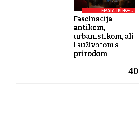
MAGIS: TRI NOVA
ROMANA
Fascinacija
antikom,
urbanistikom, ali
i suživotom s
prirodom