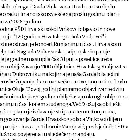
ljskih udruga i Grada Vinkovaca. U radnom su dijelu
 o radu i financijsko izvješće za prošlu godinu, plan i
an za 2026. godinu.
e godine PŠD Hrvatski sokol Vinkovci objavio tri nove
emiju "120 godina Hrvatskog sokola Vinkovci" i
odine održan je koncert Runjaninu u čast. Hrvatskom
jeljena i Nagrada Vukovarsko-srijemske županije.
e je godine mastupila čak 31 put, a posebice treba
jem obilježavanju 1100. obljetnice Hrvatskog Kraljevstva
laha u Dubrovniku, na kojima je naša Garda bila jedini
ijemske županije, kao i na svečanom vojnom mimohodu
nice Oluje. U ovoj godini planiramo objavljivanje dviju
kovčanima koji ove godine obilježavaju okrugle obljetnica
aninu u čast krajem studenoga. Već 9. ožujka obilježit
a, u planu je izdavanje stripa na temu Runjanina,
am gostovanja Garde Hrvatskog sokola Vinkovci diljem
 županije – kazao je Tihomir Marojević, predsjednik PŠD-a
 dužnost povjerena i u sljedećem mandatu.