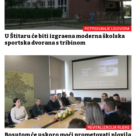
POTPISIVANJE UGOVORA
U Štitaru će biti izgrađena moderna školska
sportska dvorana s tribinom
REVITALIZACIJA RIJEKE
Bosutom će uskoro moći prometovati plovila