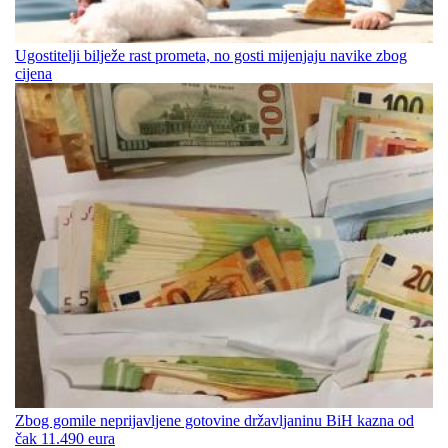
Ugostitelji bilježe rast prometa, no gosti mijenjaju navike zbog
cijena
Zbog gomile neprijavljene gotovine državljaninu BiH kazna od
čak 11.490 eura