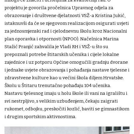
projektu je govorila pročelnica Upravnog odjela za
obrazovanje i društvene djelatnosti VSŽ-a Kristina Jukić,
istaknuvši da će se njegovom realizacijom osigurati uvjeti
za jednosmjenski rad i cjelodnevnu školu kroz Nacionalni
plan oporavka i otpornosti (NPOO). Načelnica Marina
Stažić Pranjić zahvalila je Vladi RH i VSŽ-u što su
prepoznali potrebe štitarskih učenika i cijele lokalne
zajednice i uz potporu Općine omogućili gradnju dvorane
i jednake uvjete obrazovanja i pohađanja nastave tjelesne i
zdravstvene kulture kao u većini škola diljem Hrvatske.
Školu u Štitaru trenutačno pohađaju 104 učenika.
Nastavu tjelesnog imaju u holu škole ili vani na igralištu i
svi nestrpljivo, s velikim uzbuđenjem, čekaju zaigrati
rukomet, odbojku, preskočiti kozlić, baviti se gimnastikom
i drugim sportskim aktivnostima.