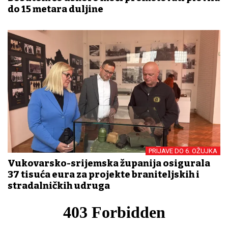
do 15 metara duljine
PRIJAVE DO 6. OŽUJKA
Vukovarsko-srijemska županija osigurala
37 tisuća eura za projekte braniteljskih i
stradalničkih udruga