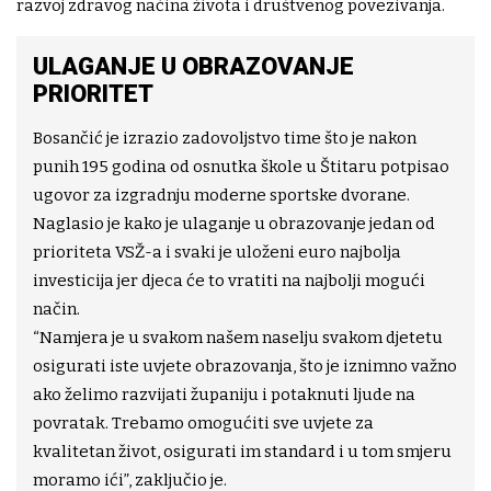
razvoj zdravog načina života i društvenog povezivanja.
ULAGANJE U OBRAZOVANJE
PRIORITET
Bosančić je izrazio zadovoljstvo time što je nakon
punih 195 godina od osnutka škole u Štitaru potpisao
ugovor za izgradnju moderne sportske dvorane.
Naglasio je kako je ulaganje u obrazovanje jedan od
prioriteta VSŽ-a i svaki je uloženi euro najbolja
investicija jer djeca će to vratiti na najbolji mogući
način.
“Namjera je u svakom našem naselju svakom djetetu
osigurati iste uvjete obrazovanja, što je iznimno važno
ako želimo razvijati županiju i potaknuti ljude na
povratak. Trebamo omogućiti sve uvjete za
kvalitetan život, osigurati im standard i u tom smjeru
moramo ići”, zaključio je.