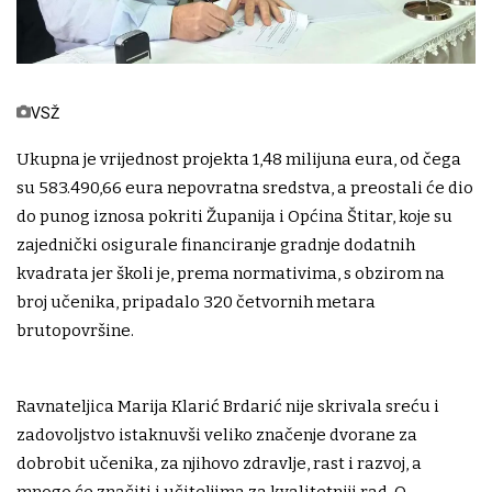
VSŽ
Ukupna je vrijednost projekta 1,48 milijuna eura, od čega
su 583.490,66 eura nepovratna sredstva, a preostali će dio
do punog iznosa pokriti Županija i Općina Štitar, koje su
zajednički osigurale financiranje gradnje dodatnih
kvadrata jer školi je, prema normativima, s obzirom na
broj učenika, pripadalo 320 četvornih metara
brutopovršine.
Ravnateljica Marija Klarić Brdarić nije skrivala sreću i
zadovoljstvo istaknuvši veliko značenje dvorane za
dobrobit učenika, za njihovo zdravlje, rast i razvoj, a
mnogo će značiti i učiteljima za kvalitetniji rad. O