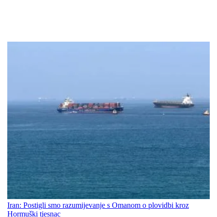
Iran: Postigli smo razumijevanje s Omanom o plovidbi kroz
Hormuški tjesnac