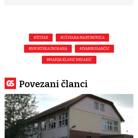
#ŠTITAR
#OŠ IVANA MARTINOVIĆA
#SPORTSKA DVORANA
#IVAN BOSANČIĆ
#MARIJA KLARIĆ BRDARIĆ
Povezani članci