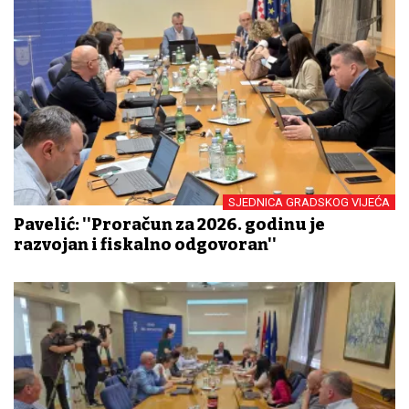
SJEDNICA GRADSKOG VIJEĆA
Pavelić: ''Proračun za 2026. godinu je
razvojan i fiskalno odgovoran''