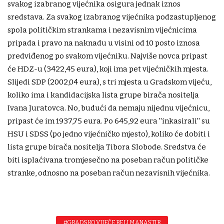
svakog izabranog vijećnika osigura jednak iznos
sredstava. Za svakog izabranog vijećnika podzastupljenog
spola političkim strankama i nezavisnim vijećnicima
pripada i pravo na naknadu u visini od 10 posto iznosa
predviđenog po svakom vijećniku. Najviše novca pripast
će HDZ-u (3422,45 eura), koji ima pet vijećničkih mjesta.
Slijedi SDP (2002,04 eura), s tri mjesta u Gradskom vijeću,
koliko ima i kandidacijska lista grupe birača nositelja
Ivana Juratovca. No, budući da nemaju nijednu vijećnicu,
pripast će im 1937,75 eura. Po 645,92 eura ''inkasirali'' su
HSU i SDSS (po jedno vijećničko mjesto), koliko će dobiti i
lista grupe birača nositelja Tibora Slobode. Sredstva će
biti isplaćivana tromjesečno na poseban račun političke
stranke, odnosno na poseban račun nezavisnih vijećnika.
#GRADSKO VIJEĆE BELI MANASTIR