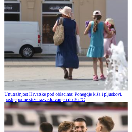
Unutrašnjost Hrvatske pod oblacima: Ponegdje kiša i pljuskovi,
poslijepodne stiže razvedravanje i do 36 °C