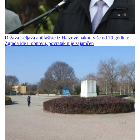
Država iseljava antifašiste iz Hatzove nakon više od 70 godina:
Zgrada ide u obnovu, povratak nije zajamčen