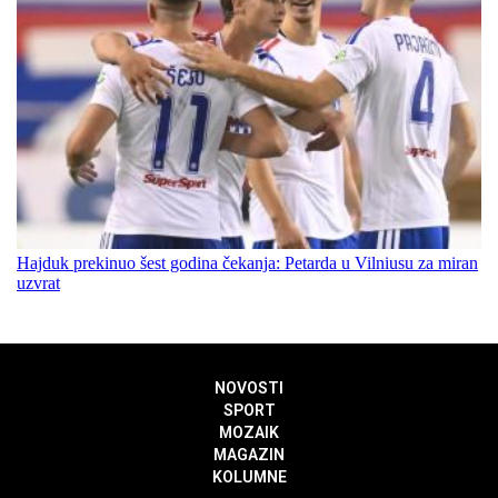
Hajduk prekinuo šest godina čekanja: Petarda u Vilniusu za miran
uzvrat
NOVOSTI
SPORT
MOZAIK
MAGAZIN
KOLUMNE