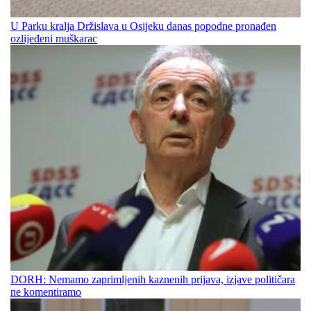
U Parku kralja Držislava u Osijeku danas popodne pronađen
ozlijeđeni muškarac
DORH: Nemamo zaprimljenih kaznenih prijava, izjave političara
ne komentiramo