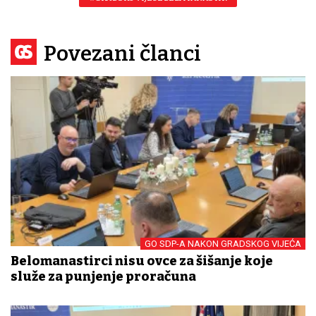
Povezani članci
GO SDP-A NAKON GRADSKOG VIJEĆA
Belomanastirci nisu ovce za šišanje koje
služe za punjenje proračuna