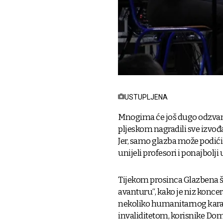
USTUPLJENA
Mnogima će još dugo odzvanj
pljeskom nagradili sve izvo
Jer, samo glazba može podić
unijeli profesori i ponajbolji
Tijekom prosinca Glazbena šk
avanturu“, kako je niz koncer
nekoliko humanitarnog karakt
invaliditetom, korisnike Doma 