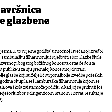
avršnica
e glazbene
esma „U to vrijeme godišta“ u moćnoj i svečanoj izvedbi
z Tamburašku filharmoniju i Mješoviti zbor Glazbe škole
izvrsnog i bogatog božićnog koncerta ostat će doista
u publike u za nju premaloj koncertnoj dvorani,
lje glazbe koji su željeli čuti ponajbolje izvedbe požeških
 godina okupila se i Tamburaška filharmonija kojom se
 ova škola zaista može podičiti. A kad joj se pridruži još
 Mješoviti zbor s dirigenticom Branom Horvat, rezultat je
j.