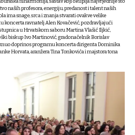
uraška filharmonija, sastav koji okuplja najvrjednije što
tvo naših profesora, energiju, predanost i talent naših
a ima snage, srca i znanja stvarati ovakve velike
ku koncerta ravnatelj Alen Kovačević, pozdravljajući
stupnica u Hrvatskom saboru Martina Vlašić Iljkić,
eški biskup Ivo Martinović, gradonačelnik Borislav
staknuo doprinos programu koncerta dirigenta Dominika
ranke Horvata, aranžera Tina Tonkovića i majstora tona