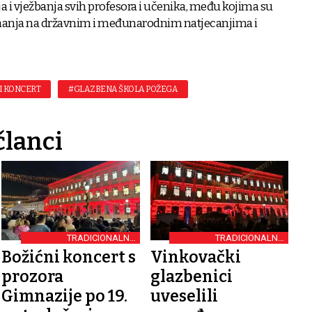
a i vježbanja svih profesora i učenika, među kojima su
riznanja na državnim i međunarodnim natjecanjima i
I KONCERT
#GLAZBENA ŠKOLA POŽEGA
članci
TRADICIONALNA
TRADICIONALNO
MANIFESTACIJA
OKUPLJANJE
Božićni koncert s
Vinkovački
prozora
glazbenici
Gimnazije po 19.
uveselili