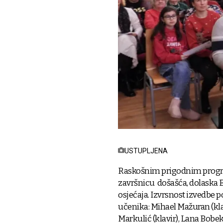
USTUPLJENA
Raskošnim prigodnim program
završnicu došašća, dolaska B
osjećaja. Izvrsnost izvedbe 
učenika: Mihael Mažuran (klavi
Markulić (klavir), Lana Bobe