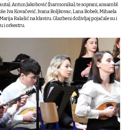
lauta), Antun Jakobović (harmonika), te soprani, ansambl
le: Iva Kovačević, Ivana Boljkovac, Lana Bobek, Mihaela
Marija Ralašić na klaviru. Glazbeni doživljaj pojačale su i
u i orkestru.