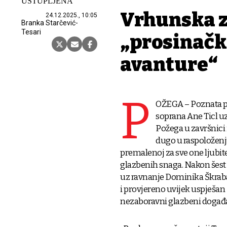
USTUPLJENA
Vrhunska z
24.12.2025., 10:05
Branka Starčević-
Tesari
„prosinačk
avanture“
P
OŽEGA – Poznata pj
soprana Ane Ticl u
Požega u završnici 
dugo u raspoloženj
premalenoj za sve one ljubite
glazbenih snaga. Nakon šest
uz ravnanje Dominika Škrabala
i provjereno uvijek uspješan
nezaboravni glazbeni događa