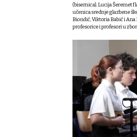
(bisernica), Lucija Šeremet f
učenica srednje glazbene ško
Biondić, Viktoria Babić i Ana 
profesorice i profesori u zbor