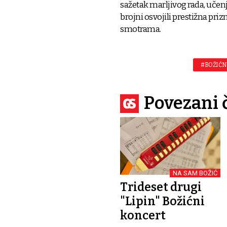
sažetak marljivog rada, učenj
brojni osvojili prestižna p
smotrama.
#BOŽIĆN
Povezani 
NA SAM BOŽIĆ
Trideset drugi
"Lipin" Božićni
koncert