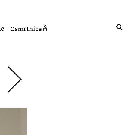
ne
Osmrtnice