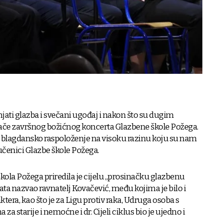
ati glazba i svečani ugođaj i nakon što su dugim
đače završnog božićnog koncerta Glazbene škole Požega.
i blagdansko raspoloženje na visoku razinu koju su nam
 učenici Glazbe škole Požega.
ola Požega priredila je cijelu „prosinačku glazbenu
ata nazvao ravnatelj Kovačević, među kojima je bilo i
era, kao što je za Ligu protiv raka, Udruga osoba s
za starije i nemoćne i dr. Cijeli ciklus bio je ujedno i