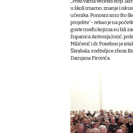
„Pred vama večeras stoji Tamb
u školi imamo, znanje i iskus
učenika. Ponosni smo što škol
projekte“– rekao je na počet
goste među kojima su bili za
županica Antonija Jozić, pož
Miličević i dr. Posebno je i
Škrabala, voditeljice zbora B
Damjana Pirovića.