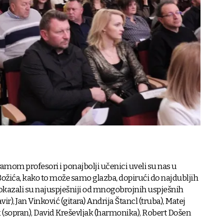
om profesori i ponajbolji učenici uveli su nas u
ožića, kako to može samo glazba, dopirući do najdubljih
pokazali su najuspješniji od mnogobrojnih uspješnih
r), Jan Vinković (gitara) Andrija Štancl (truba), Matej
k (sopran), David Kreševljak (harmonika), Robert Došen