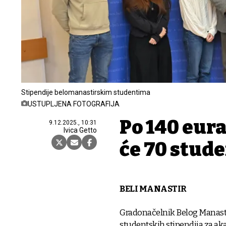
Stipendije belomanastirskim studentima
USTUPLJENA FOTOGRAFIJA
Po 140 eur
9.12.2025., 10:31
Ivica Getto
će 70 stud
BELI MANASTIR
Gradonačelnik Belog Manastira
studentskih stipendija za a