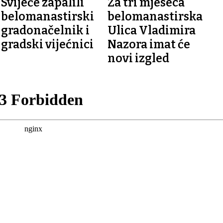
Svijeće zapalili
Za tri mjeseca
belomanastirski
belomanastirska
gradonačelnik i
Ulica Vladimira
gradski vijećnici
Nazora imat će
novi izgled