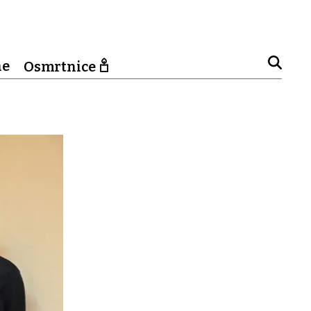
ne
Osmrtnice