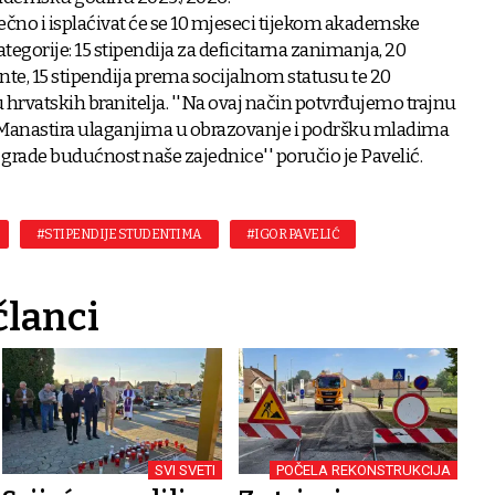
ečno i isplaćivat će se 10 mjeseci tijekom akademske
ategorije: 15 stipendija za deficitarna zanimanja, 20
nte, 15 stipendija prema socijalnom statusu te 20
u hrvatskih branitelja. ''Na ovaj način potvrđujemo trajnu
 Manastira ulaganjima u obrazovanje i podršku mladima
grade budućnost naše zajednice'' poručio je Pavelić.
#STIPENDIJE STUDENTIMA
#IGOR PAVELIĆ
članci
SVI SVETI
POČELA REKONSTRUKCIJA