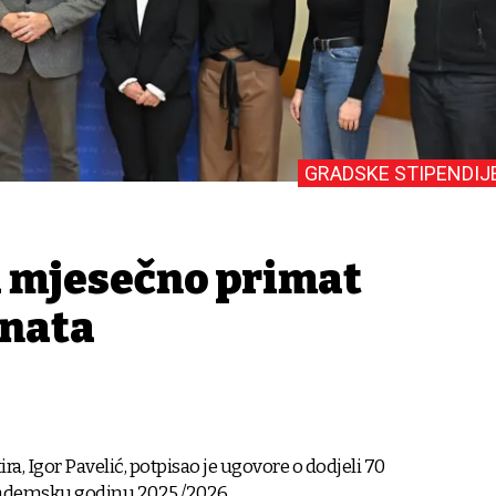
GRADSKE STIPENDIJ
a mjesečno primat
enata
, Igor Pavelić, potpisao je ugovore o dodjeli 70
kademsku godinu 2025./2026.