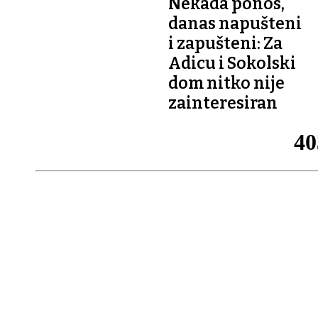
Nekada ponos,
danas napušteni
i zapušteni: Za
Adicu i Sokolski
dom nitko nije
zainteresiran