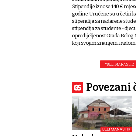
Stipendije iznose 140 € mjes
godine. Uručene su u četiri k
stipendija za nadarene stude
stipendija za studente - djec
opredijeljenost Grada Belog
koji svojim znanjem i radom 
#BELI MANASTIR
Povezani 
BELI MANASTIR