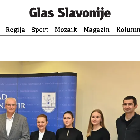
Regija
Sport
Mozaik
Magazin
Kolum