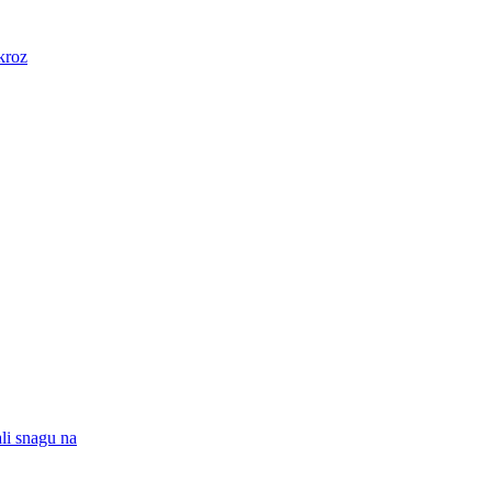
kroz
ali snagu na