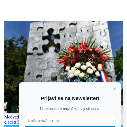
×
Prijavi se na Newsletter!
Ne propustite najvažnije vijesti dana.
Medved najoštrije osudio vandalizam nad spomenikom ubijenoj
djeci u Slavonskom Brodu