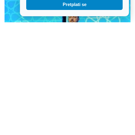
Pretplati se
Zelenskij u subotu stiže u prvi posjet Srbiji, sastat će se s Vučićem