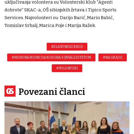
uključivanja volontera su Volonterski klub “Agenti
dobrote” SKAC-a, OŠ sibinjskih žrtava i Tipico Sports
Services. Najvolonteri su: Darijo Barić, Marin Babić,
Tomislav Srbalj, Marica Poje i Marija Ražek.
#SLAVONSKI BROD
#MEĐUNARODNI DAN OSOBA S INVALIDITETOM
#NAGRADE
#VOLONTERI
Povezani članci