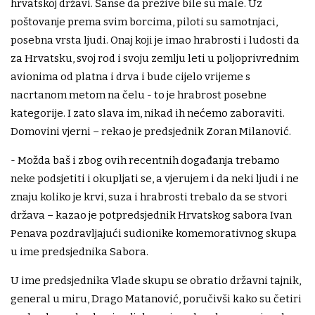
hrvatskoj državi. Šanse da prežive bile su male. Uz
poštovanje prema svim borcima, piloti su samotnjaci,
posebna vrsta ljudi. Onaj koji je imao hrabrosti i ludosti da
za Hrvatsku, svoj rod i svoju zemlju leti u poljoprivrednim
avionima od platna i drva i bude cijelo vrijeme s
nacrtanom metom na čelu - to je hrabrost posebne
kategorije. I zato slava im, nikad ih nećemo zaboraviti.
Domovini vjerni – rekao je predsjednik Zoran Milanović.
- Možda baš i zbog ovih recentnih događanja trebamo
neke podsjetiti i okupljati se, a vjerujem i da neki ljudi i ne
znaju koliko je krvi, suza i hrabrosti trebalo da se stvori
država – kazao je potpredsjednik Hrvatskog sabora Ivan
Penava pozdravljajući sudionike komemorativnog skupa
u ime predsjednika Sabora.
U ime predsjednika Vlade skupu se obratio državni tajnik,
general u miru, Drago Matanović, poručivši kako su četiri