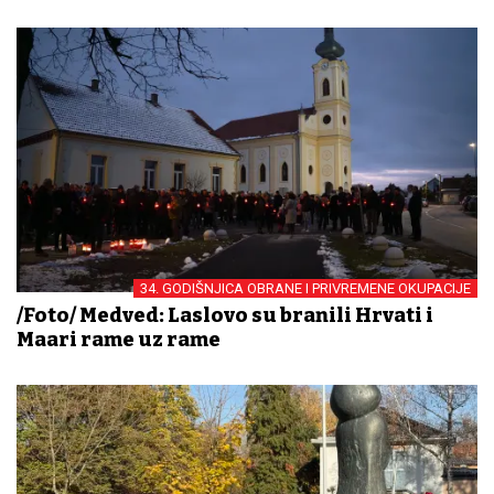
34. GODIŠNJICA OBRANE I PRIVREMENE OKUPACIJE
/Foto/ Medved: Laslovo su branili Hrvati i
Mađari rame uz rame