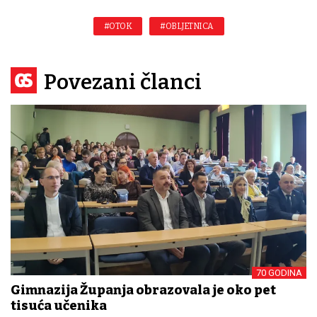
#OTOK
#OBLJETNICA
Povezani članci
70 GODINA
Gimnazija Županja obrazovala je oko pet
tisuća učenika