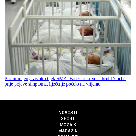
Probir mijenja životni tijek SMA: Bolest otkrivena kod 15 beba
prije pojave simptoma, liječenje počelo na vrijeme
NOVOSTI
SPORT
MOZAIK
MAGAZIN