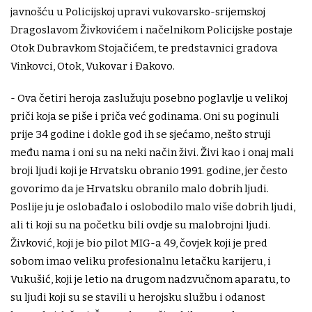
javnošću u Policijskoj upravi vukovarsko-srijemskoj
Dragoslavom Živkovićem i načelnikom Policijske postaje
Otok Dubravkom Stojačićem, te predstavnici gradova
Vinkovci, Otok, Vukovar i Đakovo.
- Ova četiri heroja zaslužuju posebno poglavlje u velikoj
priči koja se piše i priča već godinama. Oni su poginuli
prije 34 godine i dokle god ih se sjećamo, nešto struji
među nama i oni su na neki način živi. Živi kao i onaj mali
broji ljudi koji je Hrvatsku obranio 1991. godine, jer često
govorimo da je Hrvatsku obranilo malo dobrih ljudi.
Poslije ju je oslobađalo i oslobodilo malo više dobrih ljudi,
ali ti koji su na početku bili ovdje su malobrojni ljudi.
Živković, koji je bio pilot MIG-a 49, čovjek koji je pred
sobom imao veliku profesionalnu letačku karijeru, i
Vukušić, koji je letio na drugom nadzvučnom aparatu, to
su ljudi koji su se stavili u herojsku službu i odanost