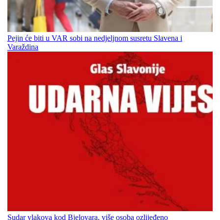
Pejin će biti u VAR sobi na nedjeljnom susretu Slavena i
Varaždina
Sudar vlakova kod Bjelovara, više osoba ozlijeđeno