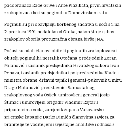
padobranaca Rade Grive i Ante Plazibata, prvih hrvatskih
zrakoplovaca koji su poginuli u Domovinskom ratu.
Poginuli su pri obavljanju borbenog zadatka u noći s 1. na
2. prosinca 1991. nedaleko od Otoka, nakon što je njihov
zrakoplov oborila protuzračna obrana bivše JNA.
Počast su odali članovi obitelji poginulih zrakoplovaca i
obitelji poginulih i nestalih Otočana, predsjednik Zoran
Milanović, izaslanik predsjednika Hrvatskog sabora Ivan
Penava, izaslanik predsjednika i potpredsjednika Vlade i
ministra obrane, državni tajnik i general-pukovnik u miru
Drago Matanović, predstavnici Samostalnog
zrakoplovnog voda Osijek, umirovljeni general Josip
Štimac i umirovljeni brigadir Vladimir Rajtar s
pripadnicima voda, zamjenik župana Vukovarsko-
srijemske županije Darko Dimić s članovima savjeta za
branitelje te voditeljem izvještajne analitike i odnosa s