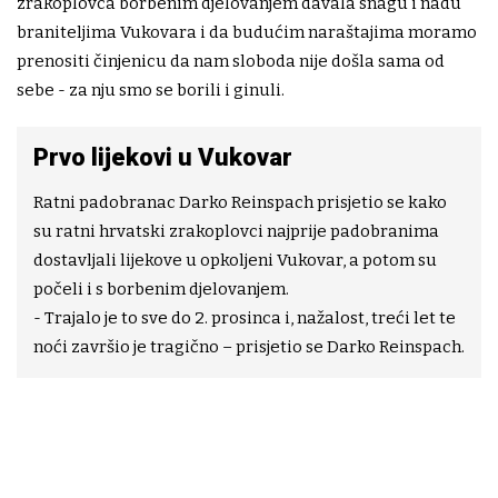
zrakoplovca borbenim djelovanjem davala snagu i nadu
braniteljima Vukovara i da budućim naraštajima moramo
prenositi činjenicu da nam sloboda nije došla sama od
sebe - za nju smo se borili i ginuli.
Prvo lijekovi u Vukovar
Ratni padobranac Darko Reinspach prisjetio se kako
su ratni hrvatski zrakoplovci najprije padobranima
dostavljali lijekove u opkoljeni Vukovar, a potom su
počeli i s borbenim djelovanjem.
- Trajalo je to sve do 2. prosinca i, nažalost, treći let te
noći završio je tragično – prisjetio se Darko Reinspach.