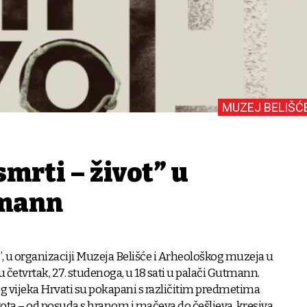
MUZEJ BELIŠĆ
smrti – život” u
tmann
t”, u organizaciji Muzeja Belišće i Arheološkog muzeja u
u četvrtak, 27. studenoga, u 18 sati u palači Gutmann.
g vijeka Hrvati su pokapani s različitim predmetima
ota – od posuda s hranom i mačeva do češljeva, kresiva,