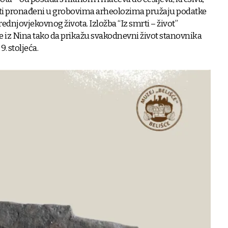
meti pronađeni u grobovima arheolozima pružaju podatke
ednjovjekovnog života. Izložba “Iz smrti – život”
e iz Nina tako da prikažu sva­kodnevni život stanovnika
9. stoljeća.