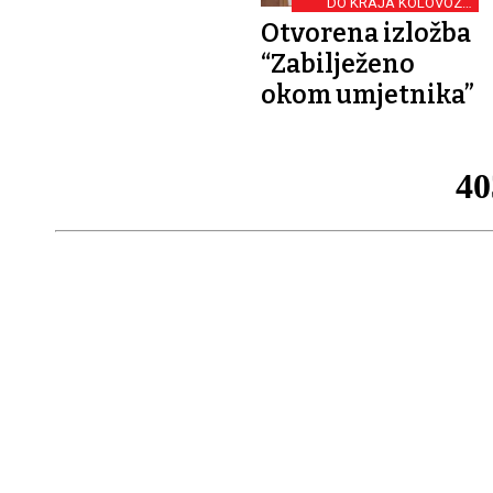
DO KRAJA KOLOVOZA
NOVI LIKOVNI POSTAV
Otvorena izložba
“Zabilježeno
okom umjetnika”