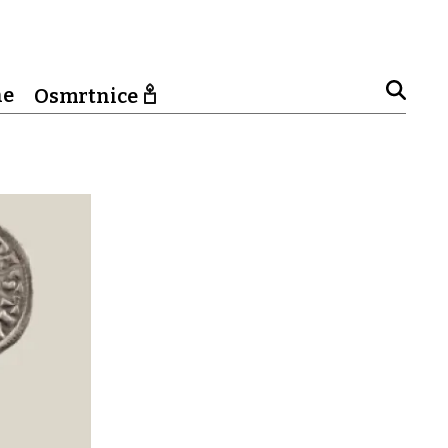
ne
Osmrtnice