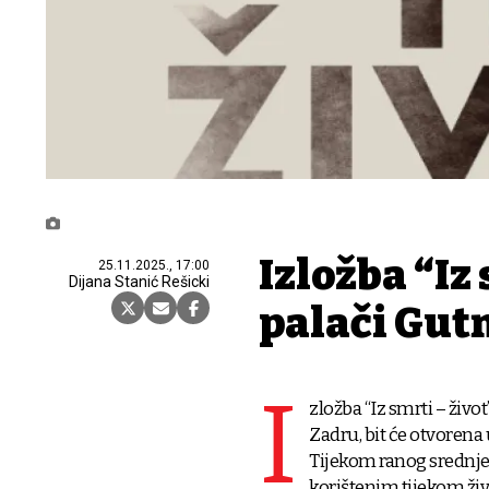
Izložba “Iz 
25.11.2025., 17:00
Dijana Stanić Rešicki
palači Gu
I
zložba “Iz smrti – živo
Zadru, bit će otvorena 
Tijekom ranog srednje
korištenim tijekom živ