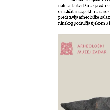
nakita i britvi. Danas pred
o različitim aspektima ranosr
predstavlja arheološke nalaz
ninskog područja tijekom 8. i 