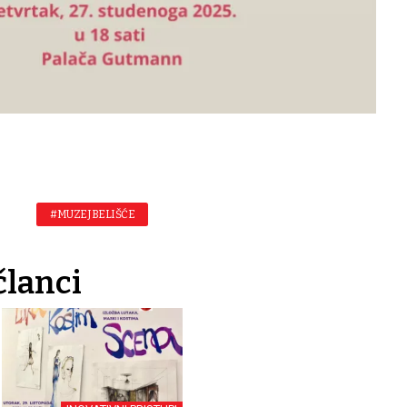
#MUZEJ BELIŠĆE
članci