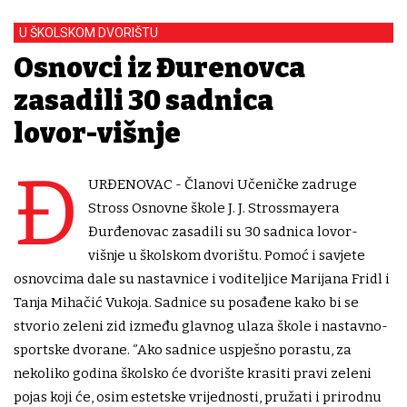
U ŠKOLSKOM DVORIŠTU
Osnovci iz Đurđenovca
zasadili 30 sadnica
lovor-višnje
Đ
URĐENOVAC - Članovi Učeničke zadruge
Stross Osnovne škole J. J. Strossmayera
Đurđenovac zasadili su 30 sadnica lovor-
višnje u školskom dvorištu. Pomoć i savjete
osnovcima dale su nastavnice i voditeljice Marijana Fridl i
Tanja Mihačić Vukoja. Sadnice su posađene kako bi se
stvorio zeleni zid između glavnog ulaza škole i nastavno-
sportske dvorane. ‘’Ako sadnice uspješno porastu, za
nekoliko godina školsko će dvorište krasiti pravi zeleni
pojas koji će, osim estetske vrijednosti, pružati i prirodnu