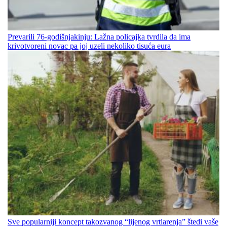
Prevarili 76-godišnjakinju: Lažna policajka tvrdila da ima
krivotvoreni novac pa joj uzeli nekoliko tisuća eura
Sve popularniji koncept takozvanog “lijenog vrtlarenja” štedi vaše