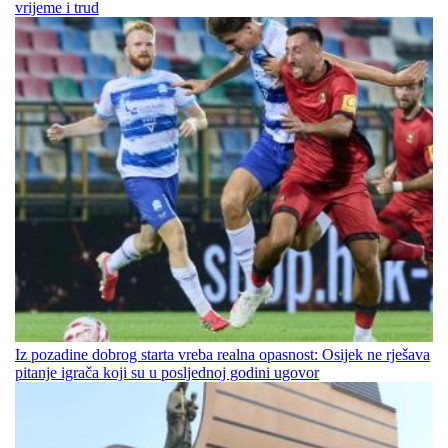
vrijeme i trud
Iz pozadine dobrog starta vreba realna opasnost: Osijek ne rješava
pitanje igrača koji su u posljednoj godini ugovor