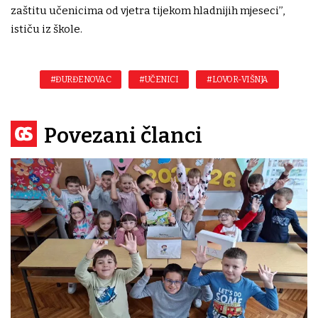
zaštitu učenicima od vjetra tijekom hladnijih mjeseci’’,
ističu iz škole.
#ĐURĐENOVAC
#UČENICI
#LOVOR-VIŠNJA
Povezani članci