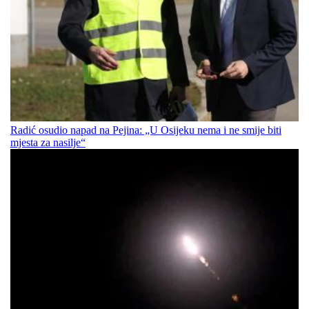
Radić osudio napad na Pejina: „U Osijeku nema i ne smije biti
mjesta za nasilje“