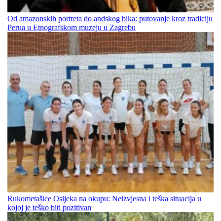
Od amazonskih portreta do andskog bika: putovanje kroz tradiciju
Perua u Etnografskom muzeju u Zagrebu
Rukometašice Osijeka na okupu: Neizvjesna i teška situacija u
kojoj je teško biti pozitivan