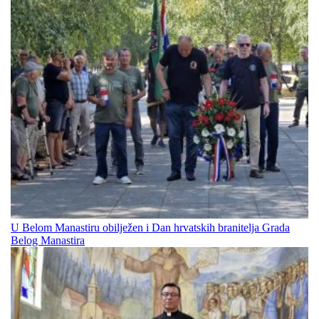
U Belom Manastiru obilježen i Dan hrvatskih branitelja Grada
Belog Manastira