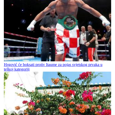
Hrgović će boksati protiv Itaume za pojas svjetskog prvaka u
teškoj kategoriji