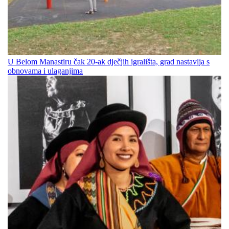
U Belom Manastiru čak 20-ak dječjih igrališta, grad nastavlja s
obnovama i ulaganjima