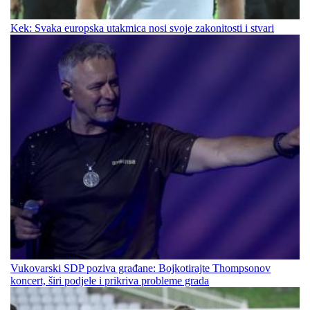
Kek: Svaka europska utakmica nosi svoje zakonitosti i stvari
Vukovarski SDP poziva građane: Bojkotirajte Thompsonov
koncert, širi podjele i prikriva probleme grada