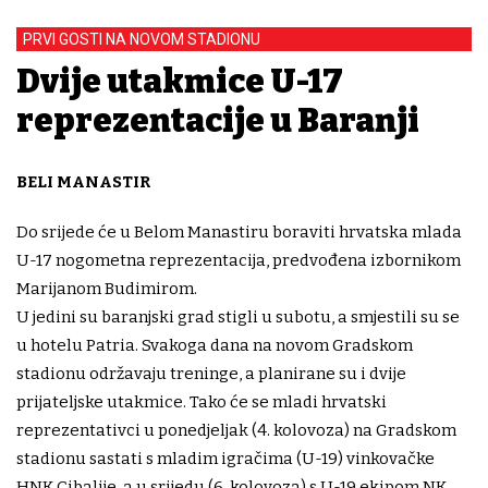
PRVI GOSTI NA NOVOM STADIONU
Dvije utakmice U-17
reprezentacije u Baranji
BELI MANASTIR
Do srijede će u Belom Manastiru boraviti hrvatska mlada
U-17 nogometna reprezentacija, predvođena izbornikom
Marijanom Budimirom.
U jedini su baranjski grad stigli u subotu, a smjestili su se
u hotelu Patria. Svakoga dana na novom Gradskom
stadionu održavaju treninge, a planirane su i dvije
prijateljske utakmice. Tako će se mladi hrvatski
reprezentativci u ponedjeljak (4. kolovoza) na Gradskom
stadionu sastati s mladim igračima (U-19) vinkovačke
HNK Cibalije, a u srijedu (6. kolovoza) s U-19 ekipom NK