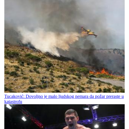
Tucaković: Dovoljno je malo ljudskog nemara da požar preraste u
katastrofu