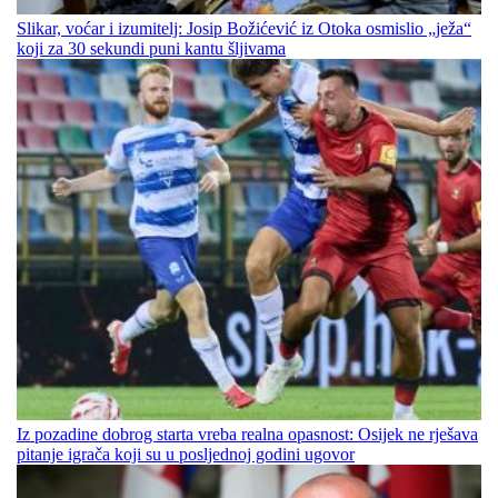
Slikar, voćar i izumitelj: Josip Božićević iz Otoka osmislio „ježa“
koji za 30 sekundi puni kantu šljivama
Iz pozadine dobrog starta vreba realna opasnost: Osijek ne rješava
pitanje igrača koji su u posljednoj godini ugovor