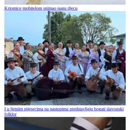
Kriomice mobitelom snimao nagu djecu
I u ljetnim mjesecima na nastupima predstavljaju bogati slavonski
folklor