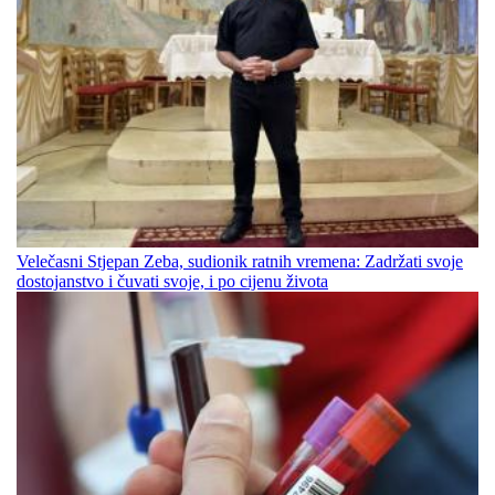
Velečasni Stjepan Zeba, sudionik ratnih vremena: Zadržati svoje
dostojanstvo i čuvati svoje, i po cijenu života