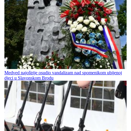
Medved najoštrije osudio vandalizam nad spomenikom ubijenoj
djeci u Slavonskom Brodu