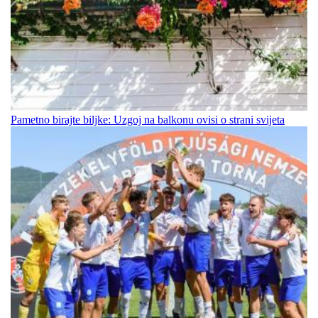
Pametno birajte biljke: Uzgoj na balkonu ovisi o strani svijeta