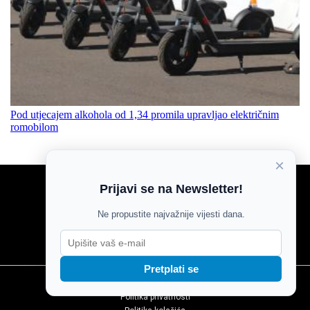
Pod utjecajem alkohola od 1,34 promila upravljao električnim
romobilom
×
Prijavi se na Newsletter!
NOVOSTI
SPORT
Ne propustite najvažnije vijesti dana.
MOZAIK
MAGAZIN
KOLUMNE
Pretplati se
Marketing
Politika privatnosti