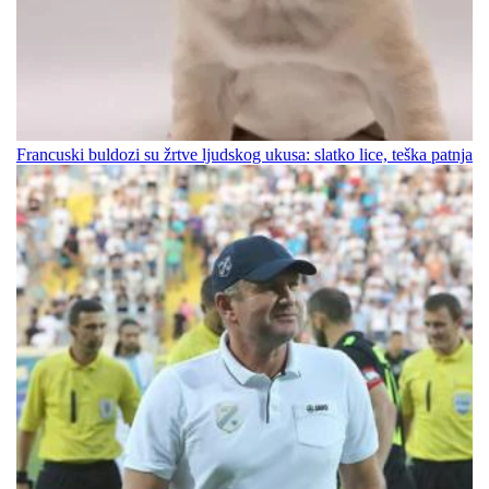
Francuski buldozi su žrtve ljudskog ukusa: slatko lice, teška patnja